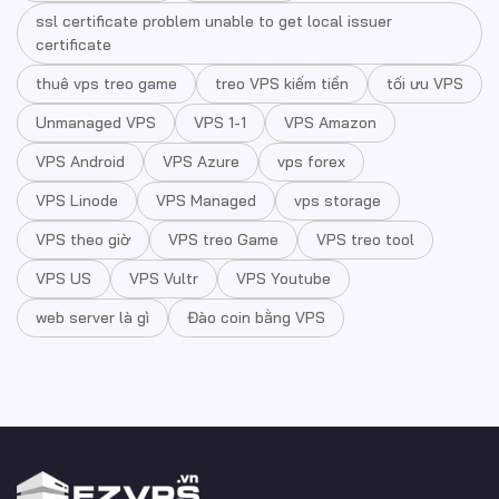
ssl certificate problem unable to get local issuer
certificate
thuê vps treo game
treo VPS kiếm tiền
tối ưu VPS
Unmanaged VPS
VPS 1-1
VPS Amazon
VPS Android
VPS Azure
vps forex
VPS Linode
VPS Managed
vps storage
VPS theo giờ
VPS treo Game
VPS treo tool
VPS US
VPS Vultr
VPS Youtube
web server là gì
Đào coin bằng VPS