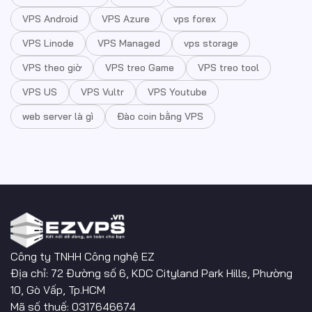
VPS Android
VPS Azure
vps forex
VPS Linode
VPS Managed
vps storage
VPS theo giờ
VPS treo Game
VPS treo tool
VPS US
VPS Vultr
VPS Youtube
web server là gì
Đào coin bằng VPS
Công ty TNHH Công nghệ EZ
Địa chỉ: 72 Đường số 6, KDC Cityland Park Hills, Phường
10, Gò Vấp, Tp.HCM
Mã số thuế: 0317646674