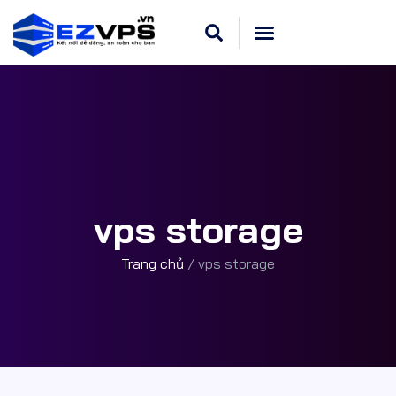
Cloud VPS Linux
Hosting Cpanel
Khuyến Mãi
Dedicated Server
vps storage
Trang chủ
/
vps storage