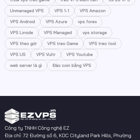
Unmanaged VPS
VPS 1-1
VPS Amazon
VPS Android
VPS Azure
vps forex
VPS Linode
VPS Managed
vps storage
VPS theo giờ
VPS treo Game
VPS treo tool
VPS US
VPS Vultr
VPS Youtube
web server là gì
Đào coin bằng VPS
Công ty TNHH Công nghệ EZ
Địa chỉ: 72 Đường số 6, KDC Cityland Park Hills, Phường