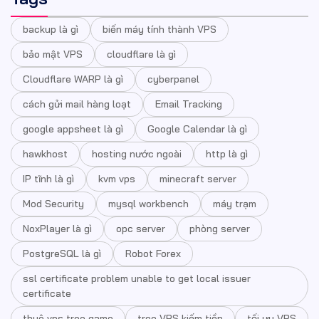
backup là gì
biến máy tính thành VPS
bảo mật VPS
cloudflare là gì
Cloudflare WARP là gì
cyberpanel
cách gửi mail hàng loạt
Email Tracking
google appsheet là gì
Google Calendar là gì
hawkhost
hosting nước ngoài
http là gì
IP tĩnh là gì
kvm vps
minecraft server
Mod Security
mysql workbench
máy trạm
NoxPlayer là gì
opc server
phòng server
PostgreSQL là gì
Robot Forex
ssl certificate problem unable to get local issuer
certificate
thuê vps treo game
treo VPS kiếm tiền
tối ưu VPS