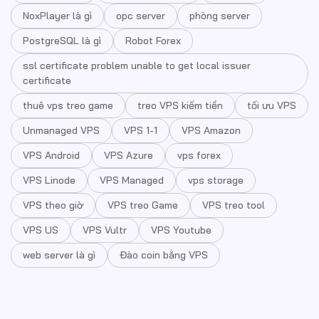
NoxPlayer là gì
opc server
phòng server
PostgreSQL là gì
Robot Forex
ssl certificate problem unable to get local issuer
certificate
thuê vps treo game
treo VPS kiếm tiền
tối ưu VPS
Unmanaged VPS
VPS 1-1
VPS Amazon
VPS Android
VPS Azure
vps forex
VPS Linode
VPS Managed
vps storage
VPS theo giờ
VPS treo Game
VPS treo tool
VPS US
VPS Vultr
VPS Youtube
web server là gì
Đào coin bằng VPS