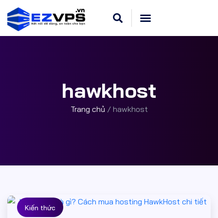
Cloud VPS Linux
Hosting Cpanel
Khuyến Mãi
Dedicated Server
hawkhost
Trang chủ
/
hawkhost
Kiến thức