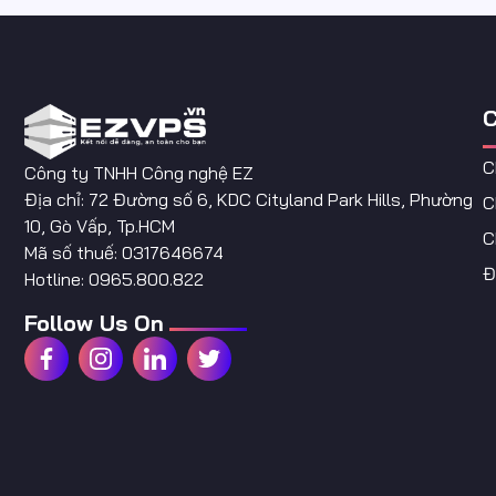
C
C
Công ty TNHH Công nghệ EZ
Địa chỉ: 72 Đường số 6, KDC Cityland Park Hills, Phường
C
10, Gò Vấp, Tp.HCM
C
Mã số thuế: 0317646674
Đ
Hotline: 0965.800.822
Follow Us On