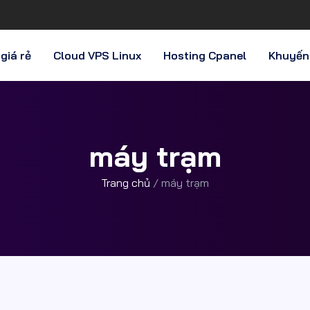
giá rẻ
Cloud VPS Linux
Hosting Cpanel
Khuyến
máy trạm
Trang chủ
/
máy trạm