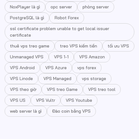
NoxPlayer là gì
opc server
phòng server
PostgreSQL là gì
Robot Forex
ssl certificate problem unable to get local issuer
certificate
thuê vps treo game
treo VPS kiếm tiền
tối ưu VPS
Unmanaged VPS
VPS 1-1
VPS Amazon
VPS Android
VPS Azure
vps forex
VPS Linode
VPS Managed
vps storage
VPS theo giờ
VPS treo Game
VPS treo tool
VPS US
VPS Vultr
VPS Youtube
web server là gì
Đào coin bằng VPS