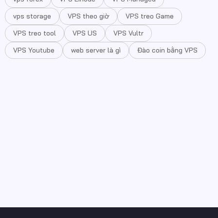
vps storage
VPS theo giờ
VPS treo Game
VPS treo tool
VPS US
VPS Vultr
VPS Youtube
web server là gì
Đào coin bằng VPS