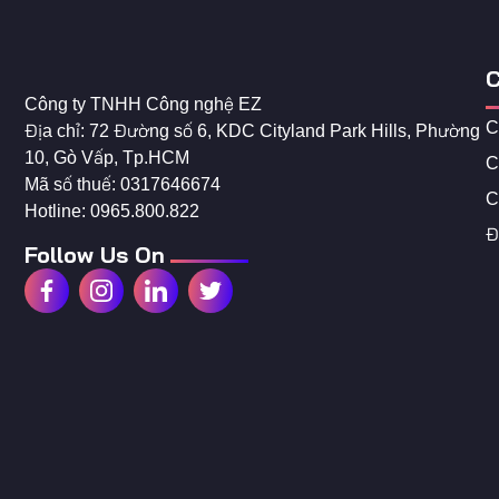
C
Công ty TNHH Công nghệ EZ
C
Địa chỉ: 72 Đường số 6, KDC Cityland Park Hills, Phường
10, Gò Vấp, Tp.HCM
C
Mã số thuế: 0317646674
C
Hotline: 0965.800.822
Đ
Follow Us On