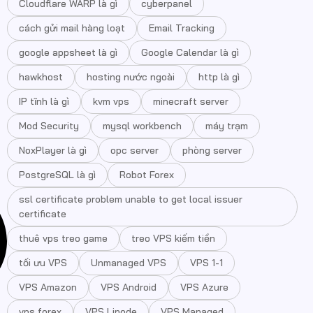
Cloudflare WARP là gì
cyberpanel
cách gửi mail hàng loạt
Email Tracking
google appsheet là gì
Google Calendar là gì
hawkhost
hosting nước ngoài
http là gì
IP tĩnh là gì
kvm vps
minecraft server
Mod Security
mysql workbench
máy trạm
NoxPlayer là gì
opc server
phòng server
PostgreSQL là gì
Robot Forex
ssl certificate problem unable to get local issuer
certificate
thuê vps treo game
treo VPS kiếm tiền
tối ưu VPS
Unmanaged VPS
VPS 1-1
VPS Amazon
VPS Android
VPS Azure
vps forex
VPS Linode
VPS Managed