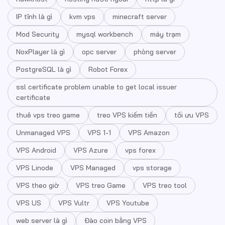
IP tĩnh là gì
kvm vps
minecraft server
Mod Security
mysql workbench
máy trạm
NoxPlayer là gì
opc server
phòng server
PostgreSQL là gì
Robot Forex
ssl certificate problem unable to get local issuer
certificate
thuê vps treo game
treo VPS kiếm tiền
tối ưu VPS
Unmanaged VPS
VPS 1-1
VPS Amazon
VPS Android
VPS Azure
vps forex
VPS Linode
VPS Managed
vps storage
VPS theo giờ
VPS treo Game
VPS treo tool
VPS US
VPS Vultr
VPS Youtube
web server là gì
Đào coin bằng VPS