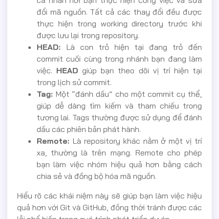
cá nhân nơi bạn thực hiện công việc và sửa
đổi mã nguồn. Tất cả các thay đổi đều được
thực hiện trong working directory trước khi
được lưu lại trong repository.
HEAD:
Là con trỏ hiện tại đang trỏ đến
commit cuối cùng trong nhánh bạn đang làm
việc.
HEAD
giúp bạn theo dõi vị trí hiện tại
trong lịch sử commit.
Tag:
Một “đánh dấu” cho một commit cụ thể,
giúp dễ dàng tìm kiếm và tham chiếu trong
tương lai. Tags thường được sử dụng để đánh
dấu các phiên bản phát hành.
Remote:
Là repository khác nằm ở một vị trí
xa, thường là trên mạng. Remote cho phép
bạn làm việc nhóm hiệu quả hơn bằng cách
chia sẻ và đồng bộ hóa mã nguồn.
Hiểu rõ các khái niệm này sẽ giúp bạn làm việc hiệu
quả hơn với Git và GitHub, đồng thời tránh được các