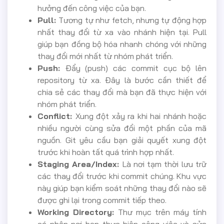
hưởng đến công việc của bạn.
Pull:
Tương tự như fetch, nhưng tự động hợp
nhất thay đổi từ xa vào nhánh hiện tại. Pull
giúp bạn đồng bộ hóa nhanh chóng với những
thay đổi mới nhất từ nhóm phát triển.
Push:
Đẩy (push) các commit cục bộ lên
repository từ xa. Đây là bước cần thiết để
chia sẻ các thay đổi mà bạn đã thực hiện với
nhóm phát triển.
Conflict:
Xung đột xảy ra khi hai nhánh hoặc
nhiều người cùng sửa đổi một phần của mã
nguồn. Git yêu cầu bạn giải quyết xung đột
trước khi hoàn tất quá trình hợp nhất.
Staging Area/Index:
Là nơi tạm thời lưu trữ
các thay đổi trước khi commit chúng. Khu vực
này giúp bạn kiểm soát những thay đổi nào sẽ
được ghi lại trong commit tiếp theo.
Working Directory:
Thư mục trên máy tính