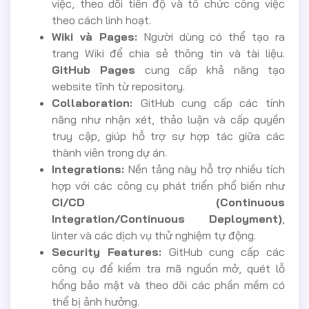
việc, theo dõi tiến độ và tổ chức công việc
theo cách linh hoạt.
Wiki và Pages:
Người dùng có thể tạo ra
trang Wiki để chia sẻ thông tin và tài liệu.
GitHub Pages
cung cấp khả năng tạo
website tĩnh từ repository.
Collaboration:
GitHub cung cấp các tính
năng như nhận xét, thảo luận và cấp quyền
truy cập, giúp hỗ trợ sự hợp tác giữa các
thành viên trong dự án.
Integrations:
Nền tảng này hỗ trợ nhiều tích
hợp với các công cụ phát triển phổ biến như
CI/CD (Continuous
Integration/Continuous Deployment)
,
linter và các dịch vụ thử nghiệm tự động.
Security Features:
GitHub cung cấp các
công cụ để kiểm tra mã nguồn mở, quét lỗ
hổng bảo mật và theo dõi các phần mềm có
thể bị ảnh hưởng.