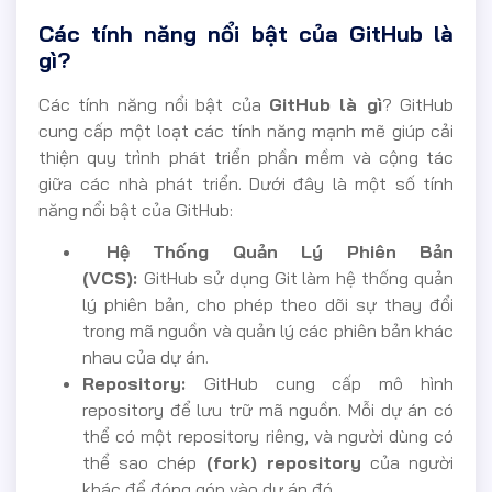
Các tính năng nổi bật của GitHub là
gì?
Các tính năng nổi bật của
GitHub là gì
? GitHub
cung cấp một loạt các tính năng mạnh mẽ giúp cải
thiện quy trình phát triển phần mềm và cộng tác
giữa các nhà phát triển. Dưới đây là một số tính
năng nổi bật của GitHub:
Hệ Thống Quản Lý Phiên Bản
(VCS):
GitHub sử dụng Git làm hệ thống quản
lý phiên bản, cho phép theo dõi sự thay đổi
trong mã nguồn và quản lý các phiên bản khác
nhau của dự án.
Repository:
GitHub cung cấp mô hình
repository để lưu trữ mã nguồn. Mỗi dự án có
thể có một repository riêng, và người dùng có
thể sao chép
(fork) repository
của người
khác để đóng góp vào dự án đó.