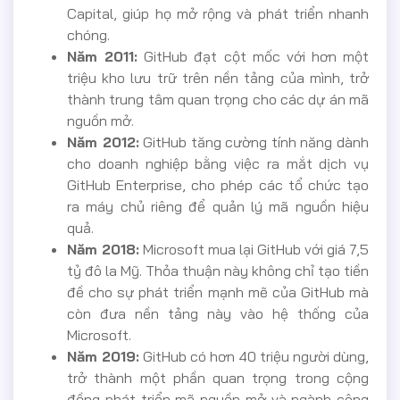
Capital, giúp họ mở rộng và phát triển nhanh
chóng.
Năm 2011:
GitHub đạt cột mốc với hơn một
triệu kho lưu trữ trên nền tảng của mình, trở
thành trung tâm quan trọng cho các dự án mã
nguồn mở.
Năm 2012:
GitHub tăng cường tính năng dành
cho doanh nghiệp bằng việc ra mắt dịch vụ
GitHub Enterprise, cho phép các tổ chức tạo
ra máy chủ riêng để quản lý mã nguồn hiệu
quả.
Năm 2018:
Microsoft mua lại GitHub với giá 7,5
tỷ đô la Mỹ. Thỏa thuận này không chỉ tạo tiền
đề cho sự phát triển mạnh mẽ của GitHub mà
còn đưa nền tảng này vào hệ thống của
Microsoft.
Năm 2019:
GitHub có hơn 40 triệu người dùng,
trở thành một phần quan trọng trong cộng
đồng phát triển mã nguồn mở và ngành công