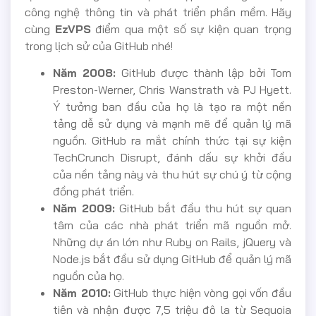
công nghệ thông tin và phát triển phần mềm. Hãy
cùng
EzVPS
điểm qua một số sự kiện quan trọng
trong lịch sử của GitHub nhé!
Năm 2008:
GitHub được thành lập bởi Tom
Preston-Werner, Chris Wanstrath và PJ Hyett.
Ý tưởng ban đầu của họ là tạo ra một nền
tảng dễ sử dụng và mạnh mẽ để quản lý mã
nguồn. GitHub ra mắt chính thức tại sự kiện
TechCrunch Disrupt, đánh dấu sự khởi đầu
của nền tảng này và thu hút sự chú ý từ cộng
đồng phát triển.
Năm 2009:
GitHub bắt đầu thu hút sự quan
tâm của các nhà phát triển mã nguồn mở.
Những dự án lớn như Ruby on Rails, jQuery và
Node.js bắt đầu sử dụng GitHub để quản lý mã
nguồn của họ.
Năm 2010:
GitHub thực hiện vòng gọi vốn đầu
tiên và nhận được 7,5 triệu đô la từ Sequoia