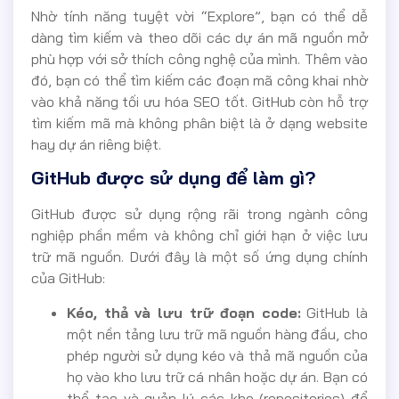
Nhờ tính năng tuyệt vời “Explore”, bạn có thể dễ
dàng tìm kiếm và theo dõi các dự án mã nguồn mở
phù hợp với sở thích công nghệ của mình. Thêm vào
đó, bạn có thể tìm kiếm các đoạn mã công khai nhờ
vào khả năng tối ưu hóa SEO tốt. GitHub còn hỗ trợ
tìm kiếm mã mà không phân biệt là ở dạng website
hay dự án riêng biệt.
GitHub được sử dụng để làm gì?
GitHub được sử dụng rộng rãi trong ngành công
nghiệp phần mềm và không chỉ giới hạn ở việc lưu
trữ mã nguồn. Dưới đây là một số ứng dụng chính
của GitHub:
Kéo, thả và lưu trữ đoạn code:
GitHub là
một nền tảng lưu trữ mã nguồn hàng đầu, cho
phép người sử dụng kéo và thả mã nguồn của
họ vào kho lưu trữ cá nhân hoặc dự án. Bạn có
thể tạo và quản lý các kho (repositories) để