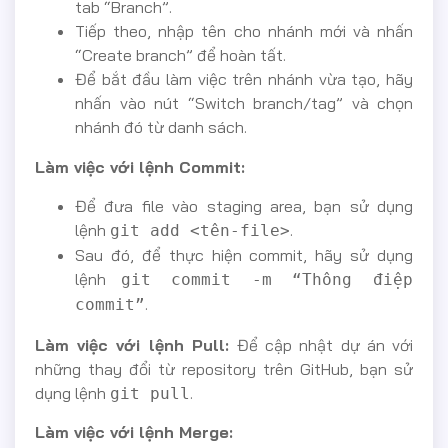
tab “Branch”.
Tiếp theo, nhập tên cho nhánh mới và nhấn
“Create branch” để hoàn tất.
Để bắt đầu làm việc trên nhánh vừa tạo, hãy
nhấn vào nút “Switch branch/tag” và chọn
nhánh đó từ danh sách.
Làm việc với lệnh Commit:
Để đưa file vào staging area, bạn sử dụng
lệnh
.
git add <tên-file>
Sau đó, để thực hiện commit, hãy sử dụng
lệnh
git commit -m “Thông điệp
.
commit”
Làm việc với lệnh Pull:
Để cập nhật dự án với
những thay đổi từ repository trên GitHub, bạn sử
dụng lệnh
.
git pull
Làm việc với lệnh Merge: