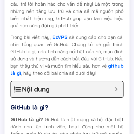
câu trả lời hoàn hảo cho vấn đề này! Là một trong
những nền tảng lưu trữ và chia sẻ mã nguồn phổ
biến nhất hiện nay, GitHub giúp bạn làm việc hiệu
quả hơn cùng đội ngũ phát triển.
Trong bài viết này,
EzVPS
sẽ cung cấp cho bạn cái
nhìn tổng quan về GitHub. Chúng tôi sẽ giải thích
GitHub là gì, các tính năng nổi bật của nó, mục đích
sử dụng và hướng dẫn cách bắt đầu với GitHub. Nếu
bạn thấy thú vị và muốn tìm hiểu sâu hơn về
github
là gì
, hãy theo dõi bài chia sẻ dưới đây!
Nội dung
GitHub là gì?
GitHub là gì?
GitHub là một mạng xã hội đặc biệt
dành cho lập trình viên, hoạt động như một hệ
thống quản lý dự án, cho phép lưu trữ mã nguồn,