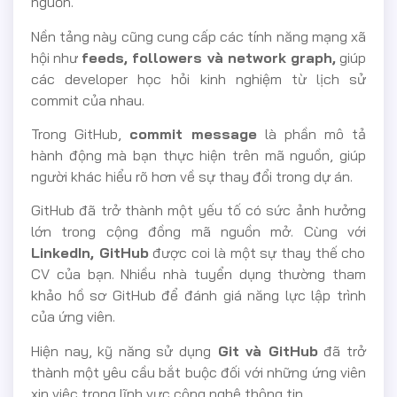
nguồn.
Nền tảng này cũng cung cấp các tính năng mạng xã
hội như
feeds, followers và network graph,
giúp
các developer học hỏi kinh nghiệm từ lịch sử
commit của nhau.
Trong GitHub,
commit message
là phần mô tả
hành động mà bạn thực hiện trên mã nguồn, giúp
người khác hiểu rõ hơn về sự thay đổi trong dự án.
GitHub đã trở thành một yếu tố có sức ảnh hưởng
lớn trong cộng đồng mã nguồn mở. Cùng với
LinkedIn, GitHub
được coi là một sự thay thế cho
CV của bạn. Nhiều nhà tuyển dụng thường tham
khảo hồ sơ GitHub để đánh giá năng lực lập trình
của ứng viên.
Hiện nay, kỹ năng sử dụng
Git và GitHub
đã trở
thành một yêu cầu bắt buộc đối với những ứng viên
xin việc trong lĩnh vực công nghệ thông tin.