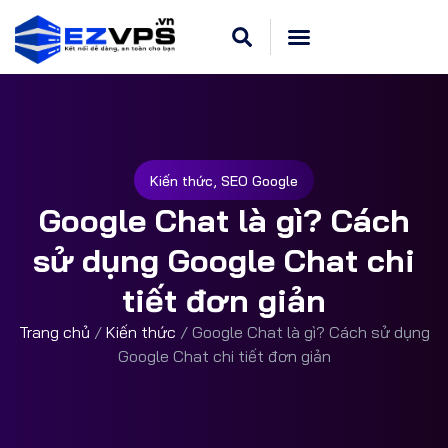
Cloud VPS Linux
Hosting Cpanel
Khuyến Mãi
Dedicated Server
,
Kiến thức
SEO Google
Google Chat là gì? Cách
sử dụng Google Chat chi
tiết đơn giản
Trang chủ
/
Kiến thức
/
Google Chat là gì? Cách sử dụng
Google Chat chi tiết đơn giản