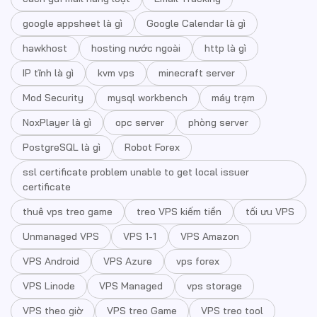
google appsheet là gì
Google Calendar là gì
hawkhost
hosting nước ngoài
http là gì
IP tĩnh là gì
kvm vps
minecraft server
Mod Security
mysql workbench
máy trạm
NoxPlayer là gì
opc server
phòng server
PostgreSQL là gì
Robot Forex
ssl certificate problem unable to get local issuer
certificate
thuê vps treo game
treo VPS kiếm tiền
tối ưu VPS
Unmanaged VPS
VPS 1-1
VPS Amazon
VPS Android
VPS Azure
vps forex
VPS Linode
VPS Managed
vps storage
VPS theo giờ
VPS treo Game
VPS treo tool