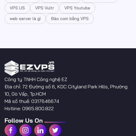
VPS US
VPS Vultr
VPS Youtube
web server là gì
Đào coin bằng VPS
Công ty TNHH Công nghệ EZ
Địa chỉ: 72 Đường số 6, KDC Cityland Park Hills, Phường
10, Gò Vấp, Tp.HCM
Mã số thuế: 0317646674
Hotline: 0965.800.822
Follow Us On