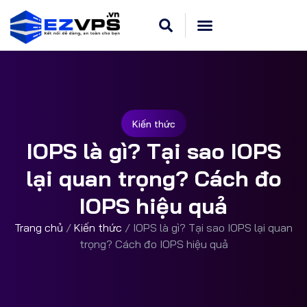
Cloud VPS Linux
Hosting Cpanel
Khuyến Mãi
Dedicated Server
Kiến thức
IOPS là gì? Tại sao IOPS
lại quan trọng? Cách đo
IOPS hiệu quả
Trang chủ
/
Kiến thức
/
IOPS là gì? Tại sao IOPS lại quan
trọng? Cách đo IOPS hiệu quả