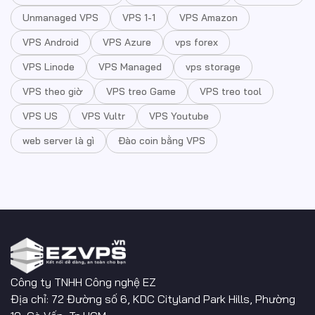
Unmanaged VPS
VPS 1-1
VPS Amazon
VPS Android
VPS Azure
vps forex
VPS Linode
VPS Managed
vps storage
VPS theo giờ
VPS treo Game
VPS treo tool
VPS US
VPS Vultr
VPS Youtube
web server là gì
Đào coin bằng VPS
Công ty TNHH Công nghệ EZ
Địa chỉ: 72 Đường số 6, KDC Cityland Park Hills, Phường