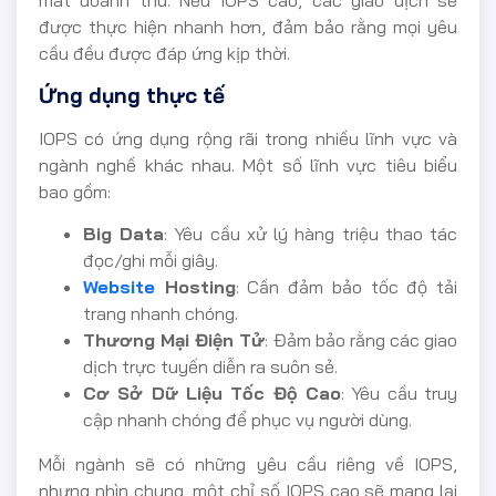
mát doanh thu. Nếu IOPS cao, các giao dịch sẽ
được thực hiện nhanh hơn, đảm bảo rằng mọi yêu
cầu đều được đáp ứng kịp thời.
Ứng dụng thực tế
IOPS có ứng dụng rộng rãi trong nhiều lĩnh vực và
ngành nghề khác nhau. Một số lĩnh vực tiêu biểu
bao gồm:
Big Data
: Yêu cầu xử lý hàng triệu thao tác
đọc/ghi mỗi giây.
Website
Hosting
: Cần đảm bảo tốc độ tải
trang nhanh chóng.
Thương Mại Điện Tử
: Đảm bảo rằng các giao
dịch trực tuyến diễn ra suôn sẻ.
Cơ Sở Dữ Liệu Tốc Độ Cao
: Yêu cầu truy
cập nhanh chóng để phục vụ người dùng.
Mỗi ngành sẽ có những yêu cầu riêng về IOPS,
nhưng nhìn chung, một chỉ số IOPS cao sẽ mang lại