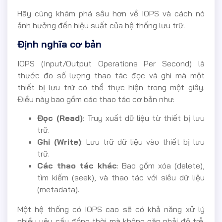
Hãy cùng khám phá sâu hơn về IOPS và cách nó
ảnh hưởng đến hiệu suất của hệ thống lưu trữ.
Định nghĩa cơ bản
IOPS (Input/Output Operations Per Second) là
thước đo số lượng thao tác đọc và ghi mà một
thiết bị lưu trữ có thể thực hiện trong một giây.
Điều này bao gồm các thao tác cơ bản như:
Đọc (Read)
: Truy xuất dữ liệu từ thiết bị lưu
trữ.
Ghi (Write)
: Lưu trữ dữ liệu vào thiết bị lưu
trữ.
Các thao tác khác
: Bao gồm xóa (delete),
tìm kiếm (seek), và thao tác với siêu dữ liệu
(metadata).
Một hệ thống có IOPS cao sẽ có khả năng xử lý
nhiều yêu cầu đồng thời mà không gặp phải độ trễ.