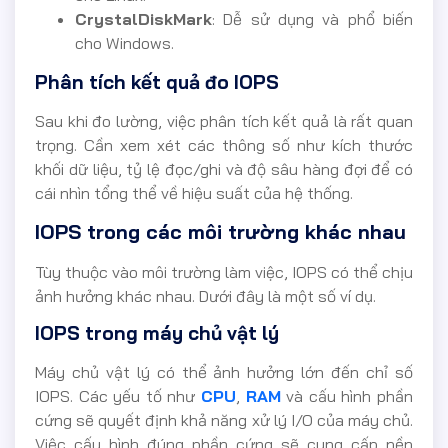
CrystalDiskMark
: Dễ sử dụng và phổ biến
cho Windows.
Phân tích kết quả đo IOPS
Sau khi đo lường, việc phân tích kết quả là rất quan
trọng. Cần xem xét các thông số như kích thước
khối dữ liệu, tỷ lệ đọc/ghi và độ sâu hàng đợi để có
cái nhìn tổng thể về hiệu suất của hệ thống.
IOPS trong các môi trường khác nhau
Tùy thuộc vào môi trường làm việc, IOPS có thể chịu
ảnh hưởng khác nhau. Dưới đây là một số ví dụ.
IOPS trong máy chủ vật lý
Máy chủ vật lý có thể ảnh hưởng lớn đến chỉ số
IOPS. Các yếu tố như
CPU
,
RAM
và cấu hình phần
cứng sẽ quyết định khả năng xử lý I/O của máy chủ.
Việc cấu hình đúng phần cứng sẽ cung cấp nền