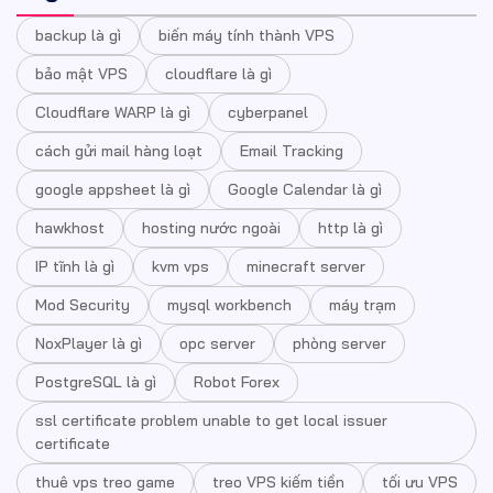
backup là gì
biến máy tính thành VPS
bảo mật VPS
cloudflare là gì
Cloudflare WARP là gì
cyberpanel
cách gửi mail hàng loạt
Email Tracking
google appsheet là gì
Google Calendar là gì
hawkhost
hosting nước ngoài
http là gì
IP tĩnh là gì
kvm vps
minecraft server
Mod Security
mysql workbench
máy trạm
NoxPlayer là gì
opc server
phòng server
PostgreSQL là gì
Robot Forex
ssl certificate problem unable to get local issuer
certificate
thuê vps treo game
treo VPS kiếm tiền
tối ưu VPS