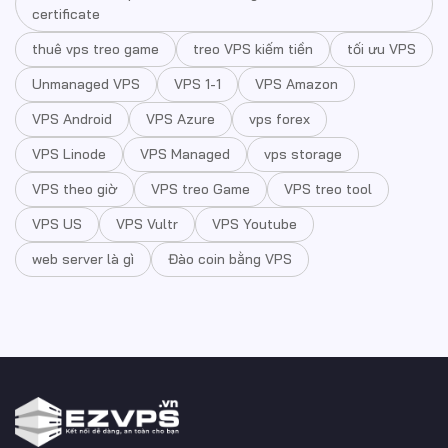
certificate
thuê vps treo game
treo VPS kiếm tiền
tối ưu VPS
Unmanaged VPS
VPS 1-1
VPS Amazon
VPS Android
VPS Azure
vps forex
VPS Linode
VPS Managed
vps storage
VPS theo giờ
VPS treo Game
VPS treo tool
VPS US
VPS Vultr
VPS Youtube
web server là gì
Đào coin bằng VPS