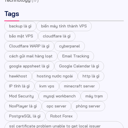
Tags
backup là gì
biến máy tính thành VPS
bảo mật VPS
cloudflare là gì
Cloudflare WARP là gì
cyberpanel
cách gửi mail hàng loạt
Email Tracking
google appsheet là gì
Google Calendar là gì
hawkhost
hosting nước ngoài
http là gì
IP tĩnh là gì
kvm vps
minecraft server
Mod Security
mysql workbench
máy trạm
NoxPlayer là gì
opc server
phòng server
PostgreSQL là gì
Robot Forex
ssl certificate problem unable to get local issuer