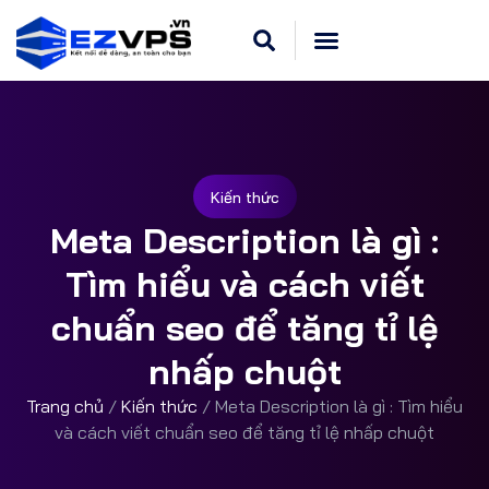
Cloud VPS Linux
Hosting Cpanel
Khuyến Mãi
Dedicated Server
Kiến thức
Meta Description là gì :
Tìm hiểu và cách viết
chuẩn seo để tăng tỉ lệ
nhấp chuột
Trang chủ
/
Kiến thức
/
Meta Description là gì : Tìm hiểu
và cách viết chuẩn seo để tăng tỉ lệ nhấp chuột