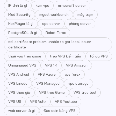
IP tĩnh là gì
kvm vps
minecraft server
Mod Security
mysql workbench
máy trạm
NoxPlayer là gì
opc server
phòng server
PostgreSQL là gì
Robot Forex
ssl certificate problem unable to get local issuer
certificate
thuê vps treo game
treo VPS kiếm tiền
tối ưu VPS
Unmanaged VPS
VPS 1-1
VPS Amazon
VPS Android
VPS Azure
vps forex
VPS Linode
VPS Managed
vps storage
VPS theo giờ
VPS treo Game
VPS treo tool
VPS US
VPS Vultr
VPS Youtube
web server là gì
Đào coin bằng VPS