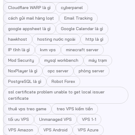
Cloudflare WARP là gì
cyberpanel
cách gửi mail hàng loạt
Email Tracking
google appsheet là gì
Google Calendar là gì
hawkhost
hosting nước ngoài
http là gì
IP tĩnh là gì
kvm vps
minecraft server
Mod Security
mysql workbench
máy trạm
NoxPlayer là gì
opc server
phòng server
PostgreSQL là gì
Robot Forex
ssl certificate problem unable to get local issuer
certificate
thuê vps treo game
treo VPS kiếm tiền
tối ưu VPS
Unmanaged VPS
VPS 1-1
VPS Amazon
VPS Android
VPS Azure