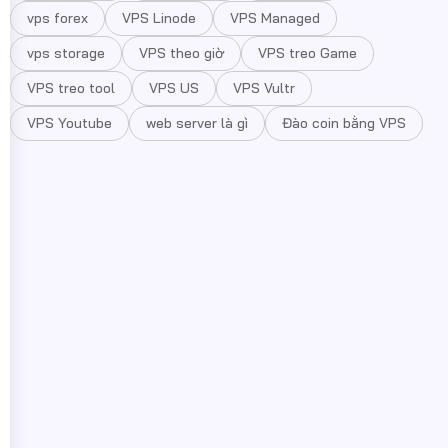
vps forex
VPS Linode
VPS Managed
vps storage
VPS theo giờ
VPS treo Game
VPS treo tool
VPS US
VPS Vultr
VPS Youtube
web server là gì
Đào coin bằng VPS