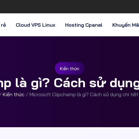
 rẻ
Cloud VPS Linux
Hosting Cpanel
Khuyến Mã
Kiến thức
p là gì? Cách sử dụng
/
Kiến thức
/
Microsoft Clipchamp là gì? Cách sử dụng chi tiế