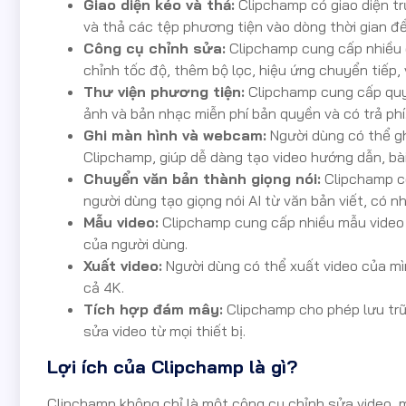
Giao diện kéo và thả:
Clipchamp có giao diện t
và thả các tệp phương tiện vào dòng thời gian để
Công cụ chỉnh sửa:
Clipchamp cung cấp nhiều c
chỉnh tốc độ, thêm bộ lọc, hiệu ứng chuyển tiếp, v
Thư viện phương tiện:
Clipchamp cung cấp quyề
ảnh và bản nhạc miễn phí bản quyền và có trả phí
Ghi màn hình và webcam:
Người dùng có thể gh
Clipchamp, giúp dễ dàng tạo video hướng dẫn, bài
Chuyển văn bản thành giọng nói:
Clipchamp có
người dùng tạo giọng nói AI từ văn bản viết, có n
Mẫu video:
Clipchamp cung cấp nhiều mẫu video 
của người dùng.
Xuất video:
Người dùng có thể xuất video của mì
cả 4K.
Tích hợp đám mây:
Clipchamp cho phép lưu trữ
sửa video từ mọi thiết bị.
Lợi ích của Clipchamp là gì?
Clipchamp không chỉ là một công cụ chỉnh sửa video, m