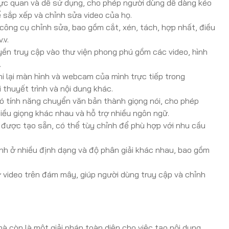
rực quan và dễ sử dụng, cho phép người dùng dễ dàng kéo
 sắp xếp và chỉnh sửa video của họ.
ông cụ chỉnh sửa, bao gồm cắt, xén, tách, hợp nhất, điều
.v.
n truy cập vào thư viện phong phú gồm các video, hình
.
i lại màn hình và webcam của mình trực tiếp trong
 thuyết trình và nội dung khác.
 tính năng chuyển văn bản thành giọng nói, cho phép
hiều giọng khác nhau và hỗ trợ nhiều ngôn ngữ.
được tạo sẵn, có thể tùy chỉnh để phù hợp với nhu cầu
nh ở nhiều định dạng và độ phân giải khác nhau, bao gồm
 video trên đám mây, giúp người dùng truy cập và chỉnh
à còn là một giải pháp toàn diện cho việc tạo nội dung