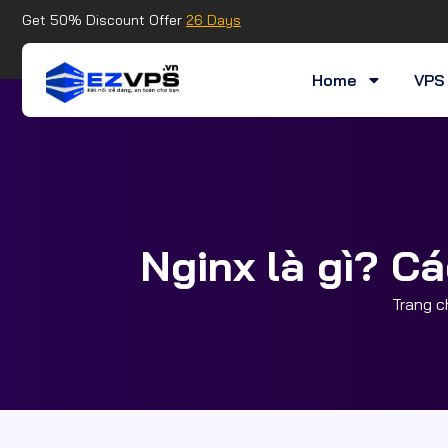
Get 50% Discount Offer
26 Days
Home
VPS 
Nginx là gì? Cá
Trang c