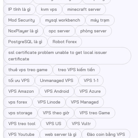
IP tĩnh là gì
kvm vps
minecraft server
Mod Security
mysql workbench
máy trạm
NoxPlayer là gì
opc server
phòng server
PostgreSQL là gì
Robot Forex
ssl certificate problem unable to get local issuer
certificate
thuê vps treo game
treo VPS kiếm tiền
tối ưu VPS
Unmanaged VPS
VPS 1-1
VPS Amazon
VPS Android
VPS Azure
vps forex
VPS Linode
VPS Managed
vps storage
VPS theo giờ
VPS treo Game
VPS treo tool
VPS US
VPS Vultr
VPS Youtube
web server là gì
Đào coin bằng VPS