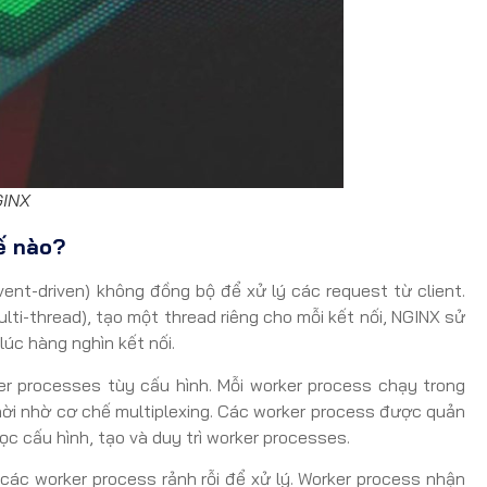
GINX
ế nào?
ent-driven) không đồng bộ để xử lý các request từ client.
ti-thread), tạo một thread riêng cho mỗi kết nối, NGINX sử
lúc hàng nghìn kết nối.
er processes tùy cấu hình. Mỗi worker process chạy trong
thời nhờ cơ chế multiplexing. Các worker process được quản
c cấu hình, tạo và duy trì worker processes.
các worker process rảnh rỗi để xử lý. Worker process nhận