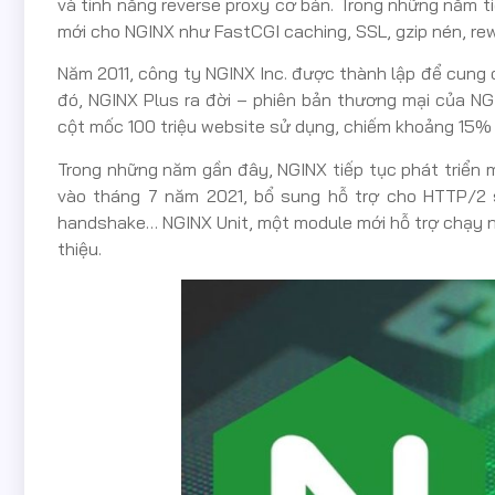
và tính năng reverse proxy cơ bản. Trong những năm tiế
mới cho NGINX như FastCGI caching, SSL, gzip nén, re
Năm 2011, công ty NGINX Inc. được thành lập để cung
đó, NGINX Plus ra đời – phiên bản thương mại của NG
cột mốc 100 triệu website sử dụng, chiếm khoảng 15%
Trong những năm gần đây, NGINX tiếp tục phát triển 
vào tháng 7 năm 2021, bổ sung hỗ trợ cho HTTP/2 s
handshake… NGINX Unit, một module mới hỗ trợ chạy n
thiệu.