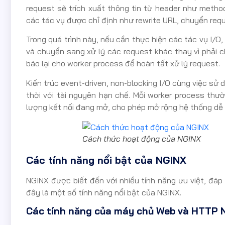
request sẽ trích xuất thông tin từ header như method, 
các tác vụ được chỉ định như rewrite URL, chuyển req
Trong quá trình này, nếu cần thực hiện các tác vụ I/
và chuyển sang xử lý các request khác thay vì phải c
báo lại cho worker process để hoàn tất xử lý request.
Kiến trúc event-driven, non-blocking I/O cùng việc sử d
thời với tài nguyên hạn chế. Mỗi worker process t
lượng kết nối đang mở, cho phép mở rộng hệ thống dễ
Cách thức hoạt động của NGINX
Các tính năng nổi bật của NGINX
NGINX được biết đến với nhiều tính năng ưu việt, đáp
đây là một số tính năng nổi bật của NGINX.
Các tính năng của máy chủ Web và HTTP 