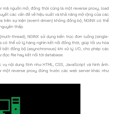
r mã nguồn mở, đồng thời cũng là một reverse proxy, load
quyết các vấn đề về hiệu suất và khả năng mở rộng của các
a trên sự kiện (event-driven) không đồng bộ, NGINX có thể
 nguyên thấp.
multi-thread), NGINX sử dụng kiến trúc đơn luồng (single-
 có thể xử lý hàng nghìn kết nối đồng thời, giúp tối ưu hóa
 bất đồng bộ (asynchronous) khi xử lý I/O, cho phép các
đọc file hay kết nối tới database.
vụ nội dung tĩnh như HTML, CSS, JavaScript và hình ảnh.
ư một reverse proxy đứng trước các web server khác như