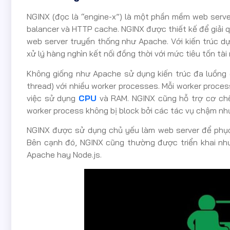
NGINX (đọc là “engine-x”) là một phần mềm web serve
balancer và HTTP cache. NGINX được thiết kế để giải 
web server truyền thống như Apache. Với kiến trúc dự
xử lý hàng nghìn kết nối đồng thời với mức tiêu tốn tài
Không giống như Apache sử dụng kiến trúc đa luồng (
thread) với nhiều worker processes. Mỗi worker process
việc sử dụng
CPU
và RAM. NGINX cũng hỗ trợ cơ chế
worker process không bị block bởi các tác vụ chậm như 
NGINX được sử dụng chủ yếu làm web server để phục 
Bên cạnh đó, NGINX cũng thường được triển khai nh
Apache hay Node.js.