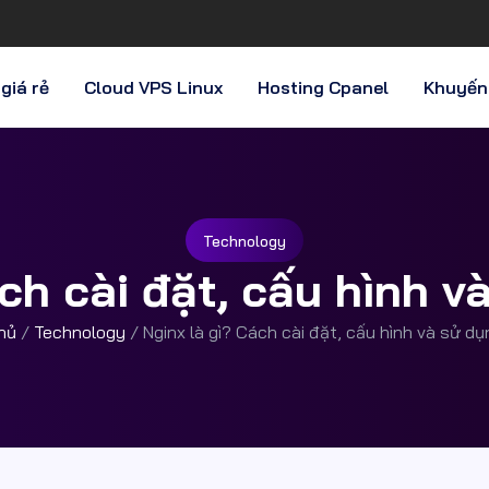
giá rẻ
Cloud VPS Linux
Hosting Cpanel
Khuyến
Technology
ch cài đặt, cấu hình 
hủ
/
Technology
/
Nginx là gì? Cách cài đặt, cấu hình và sử dụ