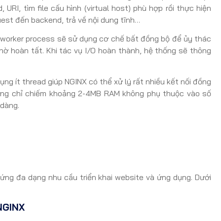
URI, tìm file cấu hình (virtual host) phù hợp rồi thực hiện
uest đến backend, trả về nội dung tĩnh…
O, worker process sẽ sử dụng cơ chế bất đồng bộ để ủy thác
hờ hoàn tất. Khi tác vụ I/O hoàn thành, hệ thống sẽ thông
ụng ít thread giúp NGINX có thể xử lý rất nhiều kết nối đồng
hường chỉ chiếm khoảng 2-4MB RAM không phụ thuộc vào số
 dàng.
 ứng đa dạng nhu cầu triển khai website và ứng dụng. Dưới
NGINX