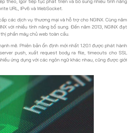
p theo, Igor tiếp tục phát triển và bổ sung nhiều tính năng
write URL, IPv6 và WebSocket.
 cấp các dịch vụ thương mại và hỗ trợ cho NGINX. Cùng năm
INX với nhiều tính năng bổ sung. Đến năm 2013, NGINX đạt
 thị phần máy chủ web toàn cầu.
mạnh mẽ. Phiên bản ổn định mới nhất 1.20.1 được phát hành
erver push, xuất request body ra file, timeouts cho SSL
hiều ứng dụng với các ngôn ngữ khác nhau, cũng được giới