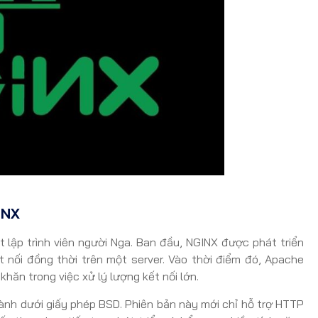
INX
 lập trình viên người Nga. Ban đầu, NGINX được phát triển
t nối đồng thời trên một server. Vào thời điểm đó, Apache
hăn trong việc xử lý lượng kết nối lớn.
nh dưới giấy phép BSD. Phiên bản này mới chỉ hỗ trợ HTTP