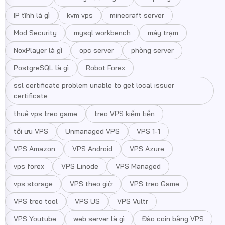
IP tĩnh là gì
kvm vps
minecraft server
Mod Security
mysql workbench
máy trạm
NoxPlayer là gì
opc server
phòng server
PostgreSQL là gì
Robot Forex
ssl certificate problem unable to get local issuer
certificate
thuê vps treo game
treo VPS kiếm tiền
tối ưu VPS
Unmanaged VPS
VPS 1-1
VPS Amazon
VPS Android
VPS Azure
vps forex
VPS Linode
VPS Managed
vps storage
VPS theo giờ
VPS treo Game
VPS treo tool
VPS US
VPS Vultr
VPS Youtube
web server là gì
Đào coin bằng VPS