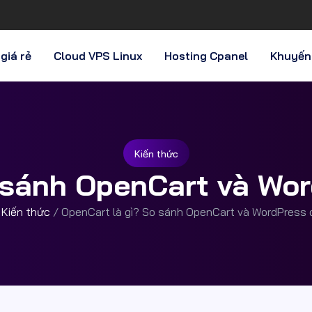
giá rẻ
Cloud VPS Linux
Hosting Cpanel
Khuyến
Kiến thức
 sánh OpenCart và Word
/
Kiến thức
/
OpenCart là gì? So sánh OpenCart và WordPress c