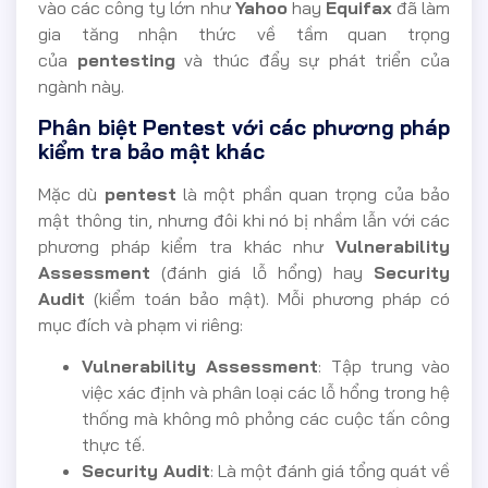
vào các công ty lớn như
Yahoo
hay
Equifax
đã làm
gia tăng nhận thức về tầm quan trọng
của
pentesting
và thúc đẩy sự phát triển của
ngành này.
Phân biệt Pentest với các phương pháp
kiểm tra bảo mật khác
Mặc dù
pentest
là một phần quan trọng của bảo
mật thông tin, nhưng đôi khi nó bị nhầm lẫn với các
phương pháp kiểm tra khác như
Vulnerability
Assessment
(đánh giá lỗ hổng) hay
Security
Audit
(kiểm toán bảo mật). Mỗi phương pháp có
mục đích và phạm vi riêng:
Vulnerability Assessment
: Tập trung vào
việc xác định và phân loại các lỗ hổng trong hệ
thống mà không mô phỏng các cuộc tấn công
thực tế.
Security Audit
: Là một đánh giá tổng quát về