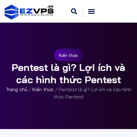
Cloud VPS Linux
Hosting Cpanel
Khuyến Mãi
Dedicated Server
Kiến thức
Pentest là gì? Lợi ích và
các hình thức Pentest
Trang chủ
/
Kiến thức
/
Pentest là gì? Lợi ích và các hình
thức Pentest