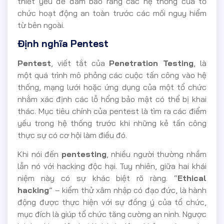
thiết yếu để đảm bảo rằng các hệ thống của tổ
chức hoạt động an toàn trước các mối nguy hiểm
từ bên ngoài.
Định nghĩa Pentest
Pentest
, viết tắt của
Penetration Testing
, là
một quá trình mô phỏng các cuộc tấn công vào hệ
thống, mạng lưới hoặc ứng dụng của một tổ chức
nhằm xác định các lỗ hổng bảo mật có thể bị khai
thác. Mục tiêu chính của pentest là tìm ra các điểm
yếu trong hệ thống trước khi những kẻ tấn công
thực sự có cơ hội làm điều đó.
Khi nói đến
pentesting
, nhiều người thường nhầm
lẫn nó với hacking độc hại. Tuy nhiên, giữa hai khái
niệm này có sự khác biệt rõ ràng. “
Ethical
hacking
” – kiểm thử xâm nhập có đạo đức, là hành
động được thực hiện với sự đồng ý của tổ chức,
mục đích là giúp tổ chức tăng cường an ninh. Ngược