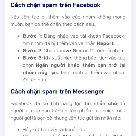
Cách chặn spam trên Facebook
Nếu liên tục bị thêm vào các nhóm không mong
muốn, bạn có thể chặn theo cách sau:
Bước 1:
Đăng nhập vào tài khoản Facebook,
tìm nhóm đã bị thêm vào và nhấn
Report
.
Bước 2:
Chọn
Leave Group
để rời khỏi nhóm.
Bước 3:
Khi xuất hiện thông báo, tích vào tùy
chọn
Ngăn người khác thêm bạn trở lại
nhóm này
, giúp bạn tránh bị thêm vào nhóm
đó lần nữa.
Cách chặn spam trên Messenger
Facebook đã có tính năng lọc
tin nhắn chờ
từ
người lạ, giúp bạn tránh bị làm phiền. Tuy nhiên, nếu
người gửi là bạn bè nhưng liên tục gửi tin nhắn rác:
Hủy kết bạn với tài khoản đó.