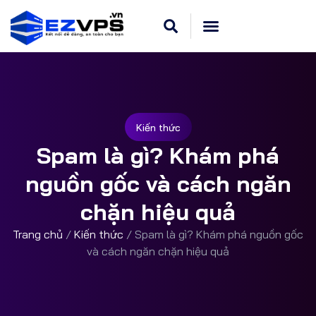
Kiến thức
Spam là gì? Khám phá
nguồn gốc và cách ngăn
chặn hiệu quả
Trang chủ
/
Kiến thức
/
Spam là gì? Khám phá nguồn gốc
và cách ngăn chặn hiệu quả