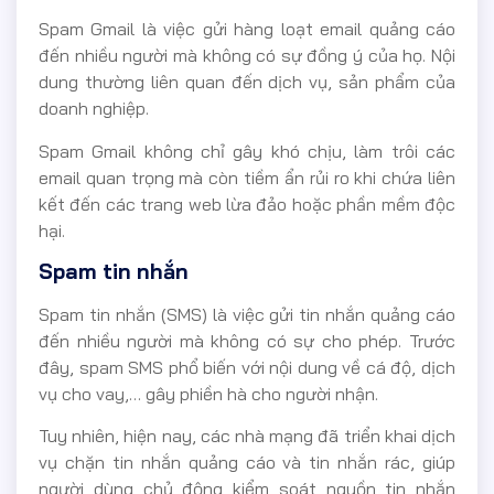
Spam Gmail là việc gửi hàng loạt email quảng cáo
đến nhiều người mà không có sự đồng ý của họ. Nội
dung thường liên quan đến dịch vụ, sản phẩm của
doanh nghiệp.
Spam Gmail không chỉ gây khó chịu, làm trôi các
email quan trọng mà còn tiềm ẩn rủi ro khi chứa liên
kết đến các trang web lừa đảo hoặc phần mềm độc
hại.
Spam tin nhắn
Spam tin nhắn (SMS) là việc gửi tin nhắn quảng cáo
đến nhiều người mà không có sự cho phép. Trước
đây, spam SMS phổ biến với nội dung về cá độ, dịch
vụ cho vay,… gây phiền hà cho người nhận.
Tuy nhiên, hiện nay, các nhà mạng đã triển khai dịch
vụ chặn tin nhắn quảng cáo và tin nhắn rác, giúp
người dùng chủ động kiểm soát nguồn tin nhắn