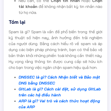
Nếu cần, có thể
Chặn tin nhắn
hoặc
Chặn
tài khoản
để không nhận bất kỳ tin nhắn nào
từ họ nữa.
Tóm lại
Spam là gì? Spam là vấn đề phổ biến trong thế giới
kỹ thuật số hiện nay, ảnh hưởng đến trải nghiệm
của người dùng. Bằng cách hiểu rõ về spam và áp
dụng các biện pháp phòng tránh, bạn có thể bảo vệ
bản thân khỏi những phiền toái không cần thiết này.
Hy vọng rằng thông tin được cung cấp sẽ hữu ích
cho bạn trong việc ngăn chặn spam hiệu quả hơn.
DNSSEC là gì? Cách Nhận biết và Bảo mật
DNS bằng DNSSEC
GitLab là gì? Cách cài đặt, sử dụng GitLab
trên các hệ điều hành
ARP là gì? Vai trò và cách thức hoạt động
của ARP