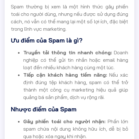
Spam thường bị xem là một hình thức gây phiền
toái cho người dùng, nhưng nếu được sử dụng đúng
cách, nó vẫn có thể mang lại một số lợi ích, đặc biệt
trong lĩnh vực marketing.
Ưu điểm của Spam là gì?
Truyền tải thông tin nhanh chóng:
Doanh
nghiệp có thể gửi tin nhắn hoặc email hàng
loạt đến nhiều khách hàng cùng một lúc.
Tiếp cận khách hàng tiềm năng:
Nếu xác
định đúng tệp khách hàng, spam có thể trở
thành một công cụ marketing hiệu quả giúp
quảng bá sản phẩm, dịch vụ rộng rãi.
Nhược điểm của Spam
Gây phiền toái cho người nhận:
Phần lớn
spam chứa nội dung không hữu ích, dễ bị bỏ
qua hoặc xóa ngay khi nhận.