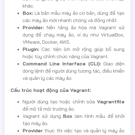
khác.
Box:
Là bản mẫu máy ảo cơ bản, dùng để tạo
các máy ảo mới nhanh chóng và đồng nhất.
Provider:
Nền tảng ảo hóa mà Vagrant sử
dụng để chạy máy ảo, ví dụ như VirtualBox,
VMware, Docker, AWS.
Plugin:
Các tiện ích mở rộng giúp bổ sung
hoặc tùy chỉnh chức năng của Vagrant.
Command Line Interface (CLI):
Giao diện
dòng lệnh để người dùng tương tác, điều khiển
và quản lý các máy ảo.
Cấu trúc hoạt động của Vagrant:
Người dùng tạo hoặc chỉnh sửa
Vagrantfile
để mô tả môi trường ảo.
Vagrant sử dụng
Box
làm hình mẫu để khởi
tạo máy ảo.
Provider
thực thi việc tạo và quản lý máy ảo