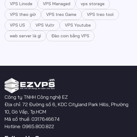
VPS Linode
VPS Managed
vps storage
VPS theo giờ
VPS treo Game
VPS treo tool
VPS US
VPS Vultr
VPS Youtube
web server là gì
Đào coin bằng VPS
Công ty TNHH Công nghệ EZ
Địa chỉ: 72 Đường số 6, KDC Cityland Park Hills, Phường
10, Gò Vấp, Tp.HCM
Mã số thuế: 0317646674
Hotline: 0965.800.822