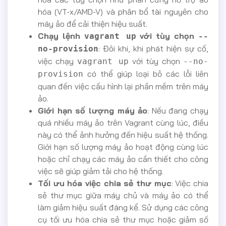
hóa (VT-x/AMD-V) và phân bổ tài nguyên cho
máy ảo để cải thiện hiệu suất.
Chạy lệnh
với tùy chọn
vagrant up
--
: Đôi khi, khi phát hiện sự cố,
no-provision
việc chạy
với tùy chọn
vagrant up
--no-
có thể giúp loại bỏ các lỗi liên
provision
quan đến việc cấu hình lại phần mềm trên máy
ảo.
Giới hạn số lượng máy ảo
: Nếu đang chạy
quá nhiều máy ảo trên Vagrant cùng lúc, điều
này có thể ảnh hưởng đến hiệu suất hệ thống.
Giới hạn số lượng máy ảo hoạt động cùng lúc
hoặc chỉ chạy các máy ảo cần thiết cho công
việc sẽ giúp giảm tải cho hệ thống.
Tối ưu hóa việc chia sẻ thư mục
: Việc chia
sẻ thư mục giữa máy chủ và máy ảo có thể
làm giảm hiệu suất đáng kể. Sử dụng các công
cụ tối ưu hóa chia sẻ thư mục hoặc giảm số