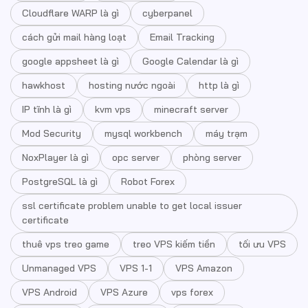
Cloudflare WARP là gì
cyberpanel
cách gửi mail hàng loạt
Email Tracking
google appsheet là gì
Google Calendar là gì
hawkhost
hosting nước ngoài
http là gì
IP tĩnh là gì
kvm vps
minecraft server
Mod Security
mysql workbench
máy trạm
NoxPlayer là gì
opc server
phòng server
PostgreSQL là gì
Robot Forex
ssl certificate problem unable to get local issuer
certificate
thuê vps treo game
treo VPS kiếm tiền
tối ưu VPS
Unmanaged VPS
VPS 1-1
VPS Amazon
VPS Android
VPS Azure
vps forex