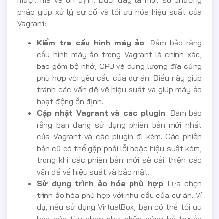
mượt mà và ổn định. Dưới đây là một số phương
pháp giúp xử lý sự cố và tối ưu hóa hiệu suất của
Vagrant:
Kiểm tra cấu hình máy ảo
: Đảm bảo rằng
cấu hình máy ảo trong Vagrant là chính xác,
bao gồm bộ nhớ, CPU và dung lượng đĩa cứng
phù hợp với yêu cầu của dự án. Điều này giúp
tránh các vấn đề về hiệu suất và giúp máy ảo
hoạt động ổn định.
Cập nhật Vagrant và các plugin
: Đảm bảo
rằng bạn đang sử dụng phiên bản mới nhất
của Vagrant và các plugin đi kèm. Các phiên
bản cũ có thể gặp phải lỗi hoặc hiệu suất kém,
trong khi các phiên bản mới sẽ cải thiện các
vấn đề về hiệu suất và bảo mật.
Sử dụng trình ảo hóa phù hợp
: Lựa chọn
trình ảo hóa phù hợp với nhu cầu của dự án. Ví
dụ, nếu sử dụng VirtualBox, bạn có thể tối ưu
hóa các tùy chọn như phần cứng hỗ trợ ảo