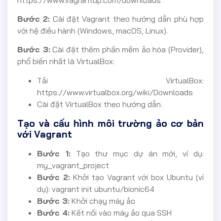
Bước 2:
Cài đặt Vagrant theo hướng dẫn phù hợp
với hệ điều hành (Windows, macOS, Linux).
Bước 3:
Cài đặt thêm phần mềm ảo hóa (Provider),
phổ biến nhất là VirtualBox:
Tải VirtualBox:
https://www.virtualbox.org/wiki/Downloads
Cài đặt VirtualBox theo hướng dẫn.
Tạo và cấu hình môi trường ảo cơ bản
với Vagrant
Bước 1:
Tạo thư mục dự án mới, ví dụ:
my_vagrant_project
Bước 2:
Khởi tạo Vagrant với box Ubuntu (ví
dụ): vagrant init ubuntu/bionic64
Bước 3:
Khởi chạy máy ảo
Bước 4:
Kết nối vào máy ảo qua SSH