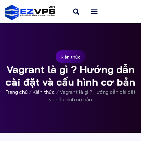
Cloud VPS Linux
Hosting Cpanel
Khuyến Mãi
Dedicated Server
Kiến thức
Vagrant là gì ? Hướng dẫn
cài đặt và cấu hình cơ bản
Trang chủ
/
Kiến thức
/
Vagrant là gì ? Hướng dẫn cài đặt
và cấu hình cơ bản