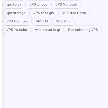
vps forex
VPS Linode
VPS Managed
vps storage
VPS theo giờ
VPS treo Game
VPS treo tool
VPS US
VPS Vultr
VPS Youtube
web server là gì
Đào coin bằng VPS