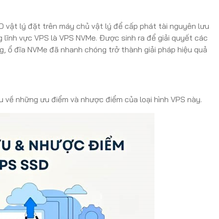
 vật lý đặt trên máy chủ vật lý để cấp phát tài nguyên lưu
 lĩnh vực VPS là VPS NVMe. Được sinh ra để giải quyết các
g, ổ đĩa NVMe đã nhanh chóng trở thành giải pháp hiệu quả
iểu về những ưu điểm và nhược điểm của loại hình VPS này.