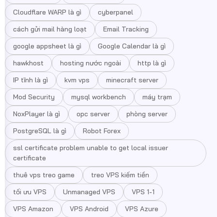
Cloudflare WARP là gì
cyberpanel
cách gửi mail hàng loạt
Email Tracking
google appsheet là gì
Google Calendar là gì
hawkhost
hosting nước ngoài
http là gì
IP tĩnh là gì
kvm vps
minecraft server
Mod Security
mysql workbench
máy trạm
NoxPlayer là gì
opc server
phòng server
PostgreSQL là gì
Robot Forex
ssl certificate problem unable to get local issuer
certificate
thuê vps treo game
treo VPS kiếm tiền
tối ưu VPS
Unmanaged VPS
VPS 1-1
VPS Amazon
VPS Android
VPS Azure