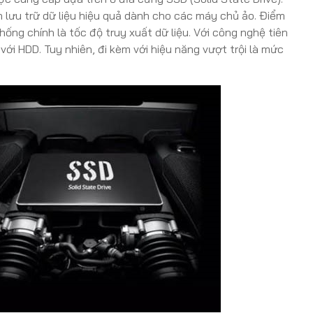
n lưu trữ dữ liệu hiệu quả dành cho các máy chủ ảo. Điểm
ống chính là tốc độ truy xuất dữ liệu. Với công nghệ tiên
ới HDD. Tuy nhiên, đi kèm với hiệu năng vượt trội là mức