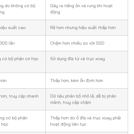
ung do không có bộ
Gây ra tiếng ồn và rung khi hoạt
ng
động
hiệu suất cao
Rẻ hơn nhưng hiệu suất thấp hơn
300 lần
Chậm hơn nhiều so với SSD
g có bộ phận cơ học
Sử dụng đĩa từ và trục xoay
 hơn
Thấp hơn, kém ổn định hơn
 hơn, truy cập nhanh
Dữ liệu phân bố nhỏ lẻ, dễ bị phân
mảnh, truy cập chậm
ng có bộ phận
Thấp hơn do ổ đĩa và trục xoay phải
 học
hoạt động liên tục