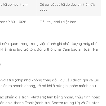
ra lỗi cơ học, tránh
Dễ sai sót và lỗi do đọc ghi trên đĩa
quay
n hơn từ 30 – 60%
Tiêu thụ nhiều điện hơn
ết sức quan trọng trong việc đánh giá chất lượng máy chủ.
 khả năng lưu trữ lớn, đồng thời phải đảm bảo an toàn. Hai
olatile (chip nhớ không thay đổi), dữ liệu được ghi và lưu
ệu diễn ra nhanh chóng, kể cả khi ổ cứng bị phân mảnh sau
ác phiến đĩa tròn (Platters) làm bằng nhôm, thủy tinh hoặc
ân chia thành Track (rãnh từ), Sector (cung từ) và Cluster