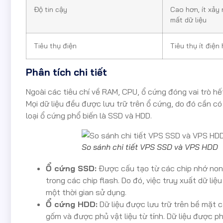
Độ tin cậy
Cao hơn, ít xảy 
mất dữ liệu
Tiêu thụ điện
Tiêu thụ ít điệ
Phân tích chi tiết
Ngoài các tiêu chí về RAM, CPU, ổ cứng đóng vai trò h
Mọi dữ liệu đều được lưu trữ trên ổ cứng, do đó cần có
loại ổ cứng phổ biến là SSD và HDD.
So sánh chi tiết VPS SSD và VPS HDD
Ổ cứng SSD:
Được cấu tạo từ các chip nhớ non-v
trong các chip flash. Do đó, việc truy xuất dữ li
một thời gian sử dụng.
Ổ cứng HDD:
Dữ liệu được lưu trữ trên bề mặt c
gốm và được phủ vật liệu từ tính. Dữ liệu được ph