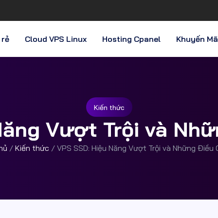
 rẻ
Cloud VPS Linux
Hosting Cpanel
Khuyến Mã
Kiến thức
ăng Vượt Trội và Nhữ
hủ
/
Kiến thức
/
VPS SSD: Hiệu Năng Vượt Trội và Những Điều 