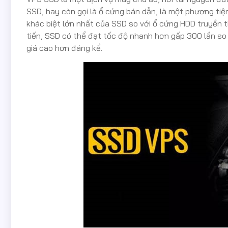
SSD, hay còn gọi là ổ cứng bán dẫn, là một phương tiệ
khác biệt lớn nhất của SSD so với ổ cứng HDD truyền th
tiến, SSD có thể đạt tốc độ nhanh hơn gấp 300 lần so v
giá cao hơn đáng kể.