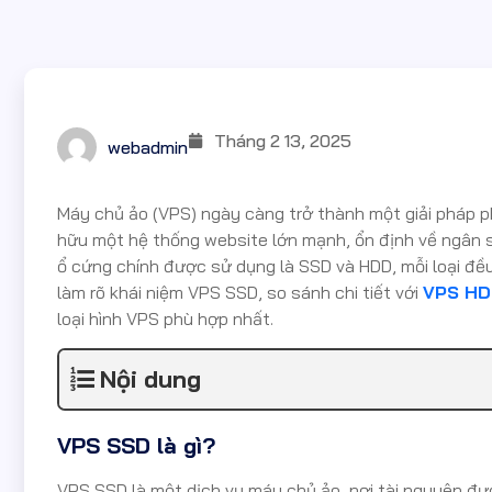
Tháng 2 13, 2025
webadmin
Máy chủ ảo (VPS) ngày càng trở thành một giải pháp 
hữu một hệ thống website lớn mạnh, ổn định về ngân sác
ổ cứng chính được sử dụng là SSD và HDD, mỗi loại đều 
làm rõ khái niệm VPS SSD, so sánh chi tiết với
VPS H
loại hình VPS phù hợp nhất.
Nội dung
VPS SSD là gì?
VPS SSD là một dịch vụ máy chủ ảo, nơi tài nguyên đượ