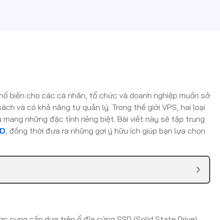
phổ biến cho các cá nhân, tổ chức và doanh nghiệp muốn sở
h và có khả năng tự quản lý. Trong thế giới VPS, hai loại
mang những đặc tính riêng biệt. Bài viết này sẽ tập trung
DD
, đồng thời đưa ra những gợi ý hữu ích giúp bạn lựa chọn
c cung cấp dựa trên ổ đĩa cứng SSD (Solid State Drive).