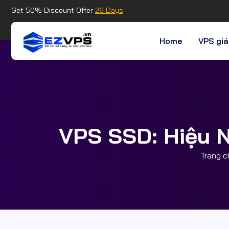
Get 50% Discount Offer
26 Days
Home
VPS giá
VPS SSD: Hiệu N
Trang c