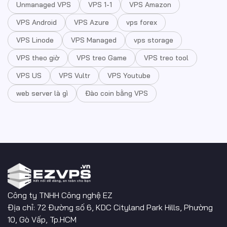
Unmanaged VPS
VPS 1-1
VPS Amazon
VPS Android
VPS Azure
vps forex
VPS Linode
VPS Managed
vps storage
VPS theo giờ
VPS treo Game
VPS treo tool
VPS US
VPS Vultr
VPS Youtube
web server là gì
Đào coin bằng VPS
Công ty TNHH Công nghệ EZ
Địa chỉ: 72 Đường số 6, KDC Cityland Park Hills, Phường
10, Gò Vấp, Tp.HCM