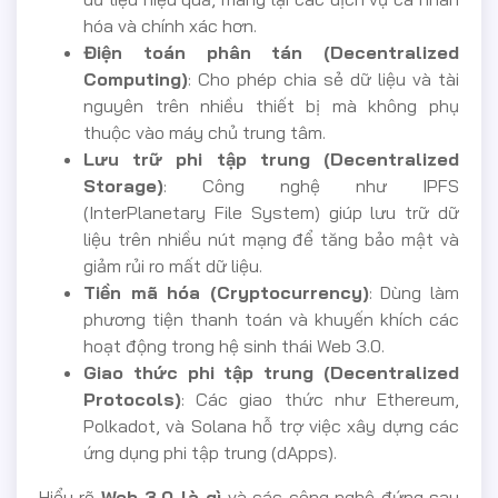
hóa và chính xác hơn.
Điện toán phân tán (Decentralized
Computing)
: Cho phép chia sẻ dữ liệu và tài
nguyên trên nhiều thiết bị mà không phụ
thuộc vào máy chủ trung tâm.
Lưu trữ phi tập trung (Decentralized
Storage)
: Công nghệ như IPFS
(InterPlanetary File System) giúp lưu trữ dữ
liệu trên nhiều nút mạng để tăng bảo mật và
giảm rủi ro mất dữ liệu.
Tiền mã hóa (Cryptocurrency)
: Dùng làm
phương tiện thanh toán và khuyến khích các
hoạt động trong hệ sinh thái Web 3.0.
Giao thức phi tập trung (Decentralized
Protocols)
: Các giao thức như Ethereum,
Polkadot, và Solana hỗ trợ việc xây dựng các
ứng dụng phi tập trung (dApps).
Hiểu rõ
Web 3.0 là gì
và các công nghệ đứng sau