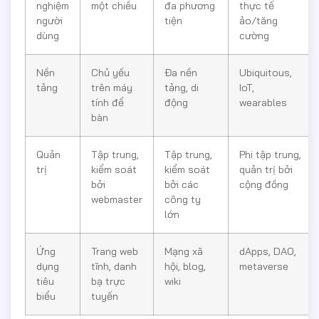
nghiệm
một chiều
đa phương
thực tế
người
tiện
ảo/tăng
dùng
cường
Nền
Chủ yếu
Đa nền
Ubiquitous,
tảng
trên máy
tảng, di
IoT,
tính để
động
wearables
bàn
Quản
Tập trung,
Tập trung,
Phi tập trung,
trị
kiểm soát
kiểm soát
quản trị bởi
bởi
bởi các
cộng đồng
webmaster
công ty
lớn
Ứng
Trang web
Mạng xã
dApps, DAO,
dụng
tĩnh, danh
hội, blog,
metaverse
tiêu
bạ trực
wiki
biểu
tuyến