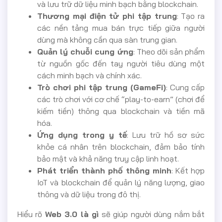
và lưu trữ dữ liệu minh bạch bằng blockchain.
Thương mại điện tử phi tập trung
: Tạo ra
các nền tảng mua bán trực tiếp giữa người
dùng mà không cần qua sàn trung gian.
Quản lý chuỗi cung ứng
: Theo dõi sản phẩm
từ nguồn gốc đến tay người tiêu dùng một
cách minh bạch và chính xác.
Trò chơi phi tập trung (GameFi)
: Cung cấp
các trò chơi với cơ chế “play-to-earn” (chơi để
kiếm tiền) thông qua blockchain và tiền mã
hóa.
Ứng dụng trong y tế
: Lưu trữ hồ sơ sức
khỏe cá nhân trên blockchain, đảm bảo tính
bảo mật và khả năng truy cập linh hoạt.
Phát triển thành phố thông minh
: Kết hợp
IoT và blockchain để quản lý năng lượng, giao
thông và dữ liệu trong đô thị.
Hiểu rõ
Web 3.0 là gì
sẽ giúp người dùng nắm bắt