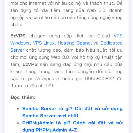
mới cho internet với nhiều cơ hội và thách thức. Để
tận dụng tối đa tiềm năng của Web 3.0, doanh
nghiệp và cá nhân cần có nền tảng công nghệ vững
chắc.
EzVPS
chuyên cung cấp dịch vụ Cloud
VPS
Windows
,
VPS Linux
,
Hosting Cpanel
và
Dedicated
Server
chất lượng cao, đảm bảo hiệu suất tối ưu
cho mọi ứng dụng Web 3.0. Với hỗ trợ kỹ thuật tận
tâm,
EzVPS
sẵn sàng đáp ứng mọi nhu cầu của
khách hàng trong hành trình chuyển đổi số. Truy
cập https://ezvps.vn/ hoặc gọi 0965800822 để
được tư vấn chi tiết.
Đọc thêm:
Samba Server là gì? Cài đặt và sử dụng
Samba Server mới nhất
PHPMyAdmin là gì? Cách cài đặt và sử
dụng PHPMyAdmin A-Z