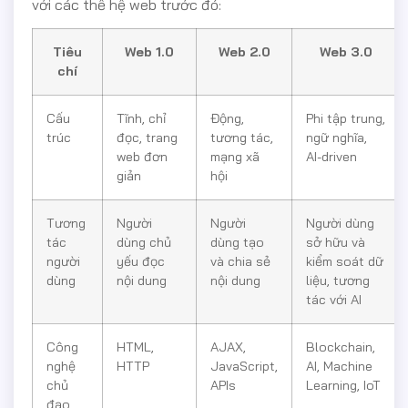
với các thế hệ web trước đó:
Tiêu
Web 1.0
Web 2.0
Web 3.0
chí
Cấu
Tĩnh, chỉ
Động,
Phi tập trung,
trúc
đọc, trang
tương tác,
ngữ nghĩa,
web đơn
mạng xã
AI-driven
giản
hội
Tương
Người
Người
Người dùng
tác
dùng chủ
dùng tạo
sở hữu và
người
yếu đọc
và chia sẻ
kiểm soát dữ
dùng
nội dung
nội dung
liệu, tương
tác với AI
Công
HTML,
AJAX,
Blockchain,
nghệ
HTTP
JavaScript,
AI, Machine
chủ
APIs
Learning, IoT
đạo