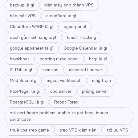
backup là gì
biến máy tính thành VPS
bảo mật VPS
cloudflare là gì
Cloudflare WARP là gì
cyberpanel
cách gửi mail hàng loạt
Email Tracking
google appsheet là gì
Google Calendar là gì
hawkhost
hosting nước ngoài
http là gì
IP tĩnh là gì
kvm vps
minecraft server
Mod Security
mysql workbench
máy trạm
NoxPlayer là gì
opc server
phòng server
PostgreSQL là gì
Robot Forex
ssl certificate problem unable to get local issuer
certificate
thuê vps treo game
treo VPS kiếm tiền
tối ưu VPS