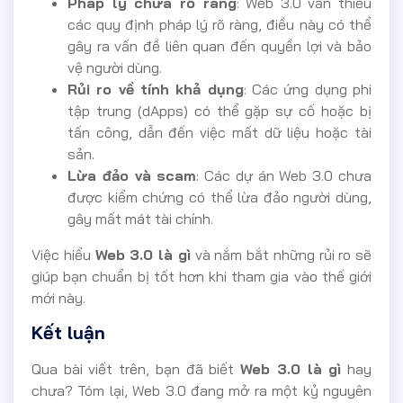
Pháp lý chưa rõ ràng
: Web 3.0 vẫn thiếu
các quy định pháp lý rõ ràng, điều này có thể
gây ra vấn đề liên quan đến quyền lợi và bảo
vệ người dùng.
Rủi ro về tính khả dụng
: Các ứng dụng phi
tập trung (dApps) có thể gặp sự cố hoặc bị
tấn công, dẫn đến việc mất dữ liệu hoặc tài
sản.
Lừa đảo và scam
: Các dự án Web 3.0 chưa
được kiểm chứng có thể lừa đảo người dùng,
gây mất mát tài chính.
Việc hiểu
Web 3.0 là gì
và nắm bắt những rủi ro sẽ
giúp bạn chuẩn bị tốt hơn khi tham gia vào thế giới
mới này.
Kết luận
Qua bài viết trên, bạn đã biết
Web 3.0 là gì
hay
chưa? Tóm lại, Web 3.0 đang mở ra một kỷ nguyên