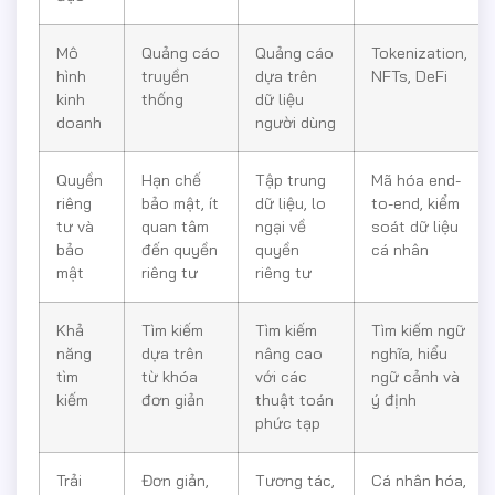
Mô
Quảng cáo
Quảng cáo
Tokenization,
hình
truyền
dựa trên
NFTs, DeFi
kinh
thống
dữ liệu
doanh
người dùng
Quyền
Hạn chế
Tập trung
Mã hóa end-
riêng
bảo mật, ít
dữ liệu, lo
to-end, kiểm
tư và
quan tâm
ngại về
soát dữ liệu
bảo
đến quyền
quyền
cá nhân
mật
riêng tư
riêng tư
Khả
Tìm kiếm
Tìm kiếm
Tìm kiếm ngữ
năng
dựa trên
nâng cao
nghĩa, hiểu
tìm
từ khóa
với các
ngữ cảnh và
kiếm
đơn giản
thuật toán
ý định
phức tạp
Trải
Đơn giản,
Tương tác,
Cá nhân hóa,