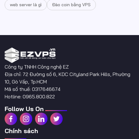
web server là gì
Đào coin bằng VPS
Công ty TNHH Công nghệ EZ
Địa chỉ: 72 Đường số 6, KDC Cityland Park Hills, Phường
10, Gò Vấp, Tp.HCM
Mã số thuế: 0317646674
Hotline: 0965.800.822
Follow Us On
Chính sách