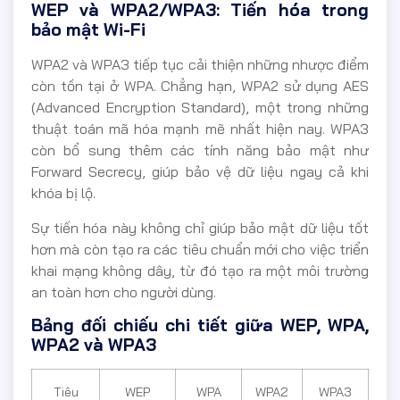
WEP và WPA2/WPA3: Tiến hóa trong
bảo mật Wi-Fi
WPA2 và WPA3 tiếp tục cải thiện những nhược điểm
còn tồn tại ở WPA. Chẳng hạn, WPA2 sử dụng AES
(Advanced Encryption Standard), một trong những
thuật toán mã hóa mạnh mẽ nhất hiện nay. WPA3
còn bổ sung thêm các tính năng bảo mật như
Forward Secrecy, giúp bảo vệ dữ liệu ngay cả khi
khóa bị lộ.
Sự tiến hóa này không chỉ giúp bảo mật dữ liệu tốt
hơn mà còn tạo ra các tiêu chuẩn mới cho việc triển
khai mạng không dây, từ đó tạo ra một môi trường
an toàn hơn cho người dùng.
Bảng đối chiếu chi tiết giữa WEP, WPA,
WPA2 và WPA3
Tiêu
WEP
WPA
WPA2
WPA3