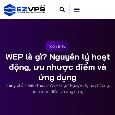
Cloud VPS Linux
Hosting Cpanel
Khuyến Mãi
Dedicated Server
Kiến thức
WEP là gì? Nguyên lý hoạt
động, ưu nhược điểm và
ứng dụng
Trang chủ
/
Kiến thức
/
WEP là gì? Nguyên lý hoạt động,
ưu nhược điểm và ứng dụng