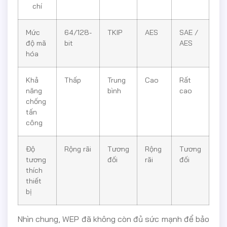
chí
Mức
64/128-
TKIP
AES
SAE /
độ mã
bit
AES
hóa
Khả
Thấp
Trung
Cao
Rất
năng
bình
cao
chống
tấn
công
Độ
Rộng rãi
Tương
Rộng
Tương
tương
đối
rãi
đối
thích
thiết
bị
Nhìn chung, WEP đã không còn đủ sức mạnh để bảo