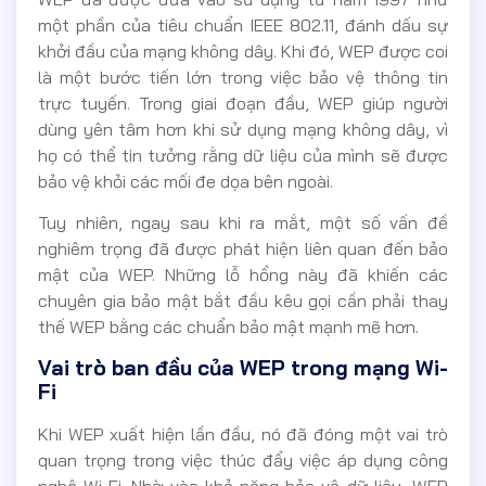
một phần của tiêu chuẩn IEEE 802.11, đánh dấu sự
khởi đầu của mạng không dây. Khi đó, WEP được coi
là một bước tiến lớn trong việc bảo vệ thông tin
trực tuyến. Trong giai đoạn đầu, WEP giúp người
dùng yên tâm hơn khi sử dụng mạng không dây, vì
họ có thể tin tưởng rằng dữ liệu của mình sẽ được
bảo vệ khỏi các mối đe dọa bên ngoài.
Tuy nhiên, ngay sau khi ra mắt, một số vấn đề
nghiêm trọng đã được phát hiện liên quan đến bảo
mật của WEP. Những lỗ hổng này đã khiến các
chuyên gia bảo mật bắt đầu kêu gọi cần phải thay
thế WEP bằng các chuẩn bảo mật mạnh mẽ hơn.
Vai trò ban đầu của WEP trong mạng Wi-
Fi
Khi WEP xuất hiện lần đầu, nó đã đóng một vai trò
quan trọng trong việc thúc đẩy việc áp dụng công
nghệ Wi-Fi. Nhờ vào khả năng bảo vệ dữ liệu, WEP