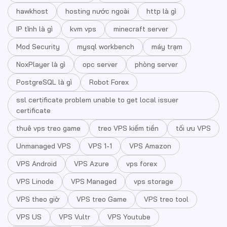
hawkhost
hosting nước ngoài
http là gì
IP tĩnh là gì
kvm vps
minecraft server
Mod Security
mysql workbench
máy trạm
NoxPlayer là gì
opc server
phòng server
PostgreSQL là gì
Robot Forex
ssl certificate problem unable to get local issuer
certificate
thuê vps treo game
treo VPS kiếm tiền
tối ưu VPS
Unmanaged VPS
VPS 1-1
VPS Amazon
VPS Android
VPS Azure
vps forex
VPS Linode
VPS Managed
vps storage
VPS theo giờ
VPS treo Game
VPS treo tool
VPS US
VPS Vultr
VPS Youtube