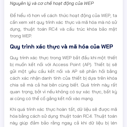
Nguyên lý và cơ chế hoạt động của WEP
Để hiểu rõ hơn về cách thức hoạt động của WEP, ta
cần xem xét quy trình xác thực và mã hóa mà nó sử
dụng, thuật toán RC4 và cấu trúc khóa bảo mật
trong WEP.
Quy trình xác thực và mã hóa của WEP
Quy trình xác thực trong WEP bắt đầu khi một thiết
bị muốn kết nối với Access Point (AP). Thiết bị sẽ
gửi một yêu cầu kết nối và AP sẽ phản hồi bằng
cách xác nhận danh tính của thiết bị dựa trên khóa
chia sẻ mà cả hai bên cùng biết. Quá trình này rất
quan trọng, bởi vì nếu không có sự xác thực, bất kỳ
ai cũng có thể cố gắng kết nối vào mạng.
Khi quá trình xác thực hoàn tất, dữ liệu sẽ được mã
hóa bằng cách sử dụng thuật toán RC4. Thuật toán
này giúp đảm bảo rằng ngay cả khi dữ liệu bị lén