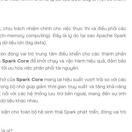
k
, chịu trách nhiệm chính cho việc thực thi và điều phối các
ớ (In-memory computing). Đây là lý do tại sao Apache Spark
ữ liệu lớn (big data).
òn đóng vai trò trung tâm điều khiển cho các thành phần
o
Spark Core
để khởi chạy và vận hành hiệu quả, đảm bảo
tối ưu hóa việc phân phối tài nguyên.
 nhớ của
Spark Core
mang lại hiệu suất vượt trội so với các
trong bộ nhớ giúp giảm thời gian truy xuất và tăng khả năng
 nối với các hệ thống lưu trữ bên ngoài, mang đến sự linh
dữ liệu khác nhau.
kiện cho toàn bộ hệ sinh thái Spark phát triển, đóng vai trò