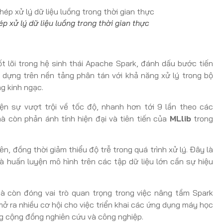
 xử lý dữ liệu luồng trong thời gian thực
t lõi trong hệ sinh thái Apache Spark, đánh dấu bước tiến
 dựng trên nền tảng phân tán với khả năng xử lý trong bộ
ng kinh ngạc.
ện sự vượt trội về tốc độ, nhanh hơn tới 9 lần theo các
à còn phản ánh tính hiện đại và tiên tiến của
MLlib
trong
n, đồng thời giảm thiểu độ trễ trong quá trình xử lý. Đây là
à huấn luyện mô hình trên các tập dữ liệu lớn cần sự hiệu
à còn đóng vai trò quan trọng trong việc nâng tầm Spark
ở ra nhiều cơ hội cho việc triển khai các ứng dụng máy học
ng cộng đồng nghiên cứu và công nghiệp.