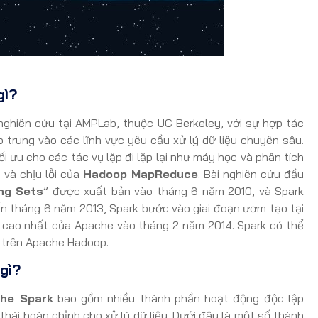
gì?
ghiên cứu tại AMPLab, thuộc UC Berkeley, với sự hợp tác
p trung vào các lĩnh vực yêu cầu xử lý dữ liệu chuyên sâu.
i ưu cho các tác vụ lặp đi lặp lại như máy học và phân tích
 và chịu lỗi của
Hadoop MapReduce
. Bài nghiên cứu đầu
ng Sets
” được xuất bản vào tháng 6 năm 2010, và Spark
 tháng 6 năm 2013, Spark bước vào giai đoạn ươm tạo tại
 cao nhất của Apache vào tháng 2 năm 2014. Spark có thể
, trên Apache Hadoop.
gì?
che Spark
bao gồm nhiều thành phần hoạt động độc lập
thái hoàn chỉnh cho xử lý dữ liệu. Dưới đây là một số thành