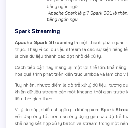
Apache Spark là gì? Spark SQL là thàn
bằng ngôn ngữ
Spark Streaming
Apache Spark Streaming
là một thành phần quan trọ
thực. Thay vì coi dữ liệu stream là các sự kiện riêng l
là chia dữ liệu thành các đợt nhỏ để xử lý.
Cách tiếp cận này mang lại một lợi thế lớn: khả năng 
hóa quá trình phát triển kiến trúc lambda và làm cho vi
Tuy nhiên, nhược điểm là độ trễ xử lý dữ liệu, tương 
khiến dữ liệu stream cần một khoảng thời gian trước k
liệu thời gian thực.
Vì lý do này, nhiều chuyên gia không xem
Spark Stre
vốn đáp ứng tốt hơn các ứng dụng yêu cầu độ trễ th
khả năng kết hợp xử lý batch và stream trong một nền