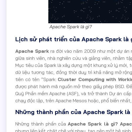
Apache Spark là gì?
Lịch sử phát triển của Apache Spark là 
Apache Spark
ra đời vào năm 2009 như một dự án n
giữa sinh viên, nhà nghiên cứu và giảng viên, nhằm tậ
Mục tiêu của Spark là xây dựng một khung xử lý mới, tố
dữ liệu tương tác, đồng thời duy trì khả năng mở rộng
tiên có tên “Spark:
Cluster Computing with Worki
được phát hành mã nguồn mở theo giấy phép BSD. Đến
Quỹ Phần mềm Apache (ASF), và trở thành Dự án cấp
chạy độc lập, trên Apache Mesos hoặc, phổ biến nhất
Những thành phần của Apache Spark là 
Những thành phần của
Apache Spark là gì? Apa
nhưng liên kết chặt chẽ với nhau, tạo nên một hệ sinh 