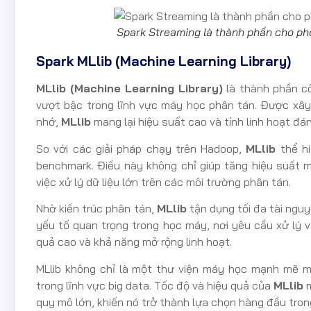
Spark Streaming là thành phần cho phép
Spark MLlib (Machine Learning Library)
MLlib (Machine Learning Library)
là thành phần cố
vượt bậc trong lĩnh vực máy học phân tán. Được xây
nhớ,
MLlib
mang lại hiệu suất cao và tính linh hoạt đá
So với các giải pháp chạy trên Hadoop,
MLlib
thể hi
benchmark. Điều này không chỉ giúp tăng hiệu suất m
việc xử lý dữ liệu lớn trên các môi trường phân tán.
Nhờ kiến trúc phân tán,
MLlib
tận dụng tối đa tài nguyê
yếu tố quan trọng trong học máy, nơi yêu cầu xử lý v
quả cao và khả năng mở rộng linh hoạt.
MLlib không chỉ là một thư viện máy học mạnh mẽ m
trong lĩnh vực big data. Tốc độ và hiệu quả của
MLlib
m
quy mô lớn, khiến nó trở thành lựa chọn hàng đầu tro