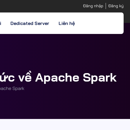
Đăng nhập
Đăng ký
i
Dedicated Server
Liên hệ
hức về Apache Spark
pache Spark