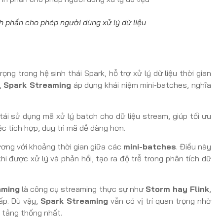
h phần cho phép người dùng xử lý dữ liệu
ng trong hệ sinh thái Spark, hỗ trợ xử lý dữ liệu thời gian
ẻ,
Spark Streaming
áp dụng khái niệm mini-batches, nghĩa
tái sử dụng mã xử lý batch cho dữ liệu stream, giúp tối ưu
ệc tích hợp, duy trì mã dễ dàng hơn.
đương với khoảng thời gian giữa các
mini-batches
. Điều này
hi được xử lý và phản hồi, tạo ra độ trễ trong phân tích dữ
aming
là công cụ streaming thực sự như
Storm hay Flink
,
ấp. Dù vậy,
Spark Streaming
vẫn có vị trí quan trọng nhờ
 tảng thống nhất.