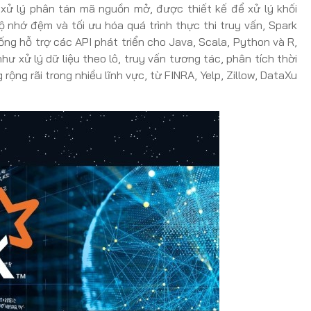
xử lý phân tán mã nguồn mở, được thiết kế để xử lý khối
bộ nhớ đệm và tối ưu hóa quá trình thực thi truy vấn, Spark
ống hỗ trợ các API phát triển cho Java, Scala, Python và R,
ư xử lý dữ liệu theo lô, truy vấn tương tác, phân tích thời
rộng rãi trong nhiều lĩnh vực, từ FINRA, Yelp, Zillow, DataXu