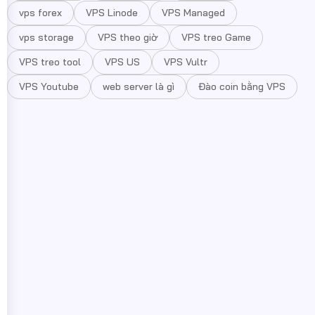
vps forex
VPS Linode
VPS Managed
vps storage
VPS theo giờ
VPS treo Game
VPS treo tool
VPS US
VPS Vultr
VPS Youtube
web server là gì
Đào coin bằng VPS