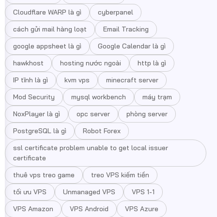
Cloudflare WARP là gì
cyberpanel
cách gửi mail hàng loạt
Email Tracking
google appsheet là gì
Google Calendar là gì
hawkhost
hosting nước ngoài
http là gì
IP tĩnh là gì
kvm vps
minecraft server
Mod Security
mysql workbench
máy trạm
NoxPlayer là gì
opc server
phòng server
PostgreSQL là gì
Robot Forex
ssl certificate problem unable to get local issuer
certificate
thuê vps treo game
treo VPS kiếm tiền
tối ưu VPS
Unmanaged VPS
VPS 1-1
VPS Amazon
VPS Android
VPS Azure