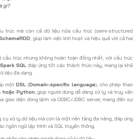
à gì?
u trúc mà còn cả dữ liệu nửa cấu trúc (semi-structured
SchemaRDD
, giúp làm việc linh hoạt và hiệu quả với cả hai
có cấu trúc nhưng không hoàn toàn đồng nhất, với cấu trúc
Spark SQL
đáp ứng tốt các thách thức này, mang lại khả
ữ liệu đa dạng.
ấp một
DSL
(
Domain-specific language
), cho phép thao
a hoặc Python
, giúp người dùng dễ dàng xử lý và truy vấn
qua giao diện dòng lệnh và ODBC/JDBC server, mang đến sự
 cụ xử lý dữ liệu mà còn là một nền tảng đa năng, đáp ứng
ác ngôn ngữ lập trình và SQL truyền thống.