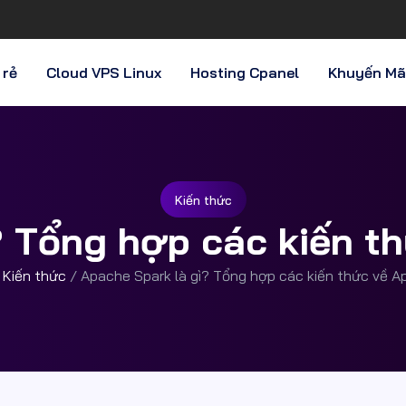
 rẻ
Cloud VPS Linux
Hosting Cpanel
Khuyến Mã
Kiến thức
? Tổng hợp các kiến t
/
Kiến thức
/
Apache Spark là gì? Tổng hợp các kiến thức về A