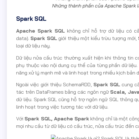
Những thành phần của Apache Spark l
Spark SQL
Apache Spark SQL
không chỉ hỗ trợ dữ liệu có cấ
data).
Spark SQL
giới thiệu một kiểu trừu tượng mới,
loại dữ liệu này.
Dữ liệu nửa cấu trúc thường xuất hiện khi thông tin 
phụ thuộc vào nội dung cụ thể của từng phần dữ liệu.
năng xử lý mạnh mẽ và linh hoạt trong nhiều kịch bản d
Ngoài việc giới thiệu SchemaRDD,
Spark SQL
cung c
tác trên DataFrames bằng các ngôn ngữ
Scala, Jav
dữ liệu. Spark SQL cũng hỗ trợ ngôn ngữ SQL thông 
linh hoạt trong việc tương tác với dữ liệu.
Với
Spark SQL, Apache Spark
không chỉ là một công
mọi nhu cầu từ dữ liệu có cấu trúc, nửa cấu trúc đến c