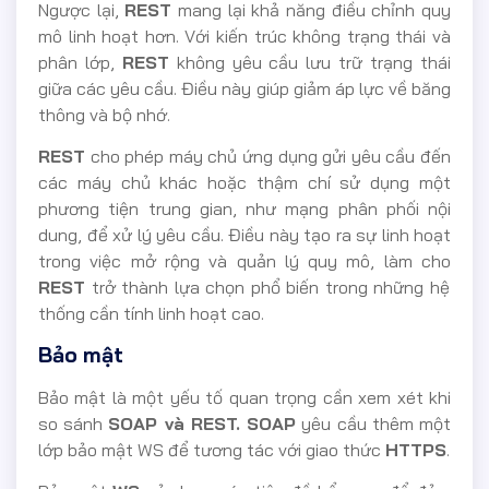
Ngược lại,
REST
mang lại khả năng điều chỉnh quy
mô linh hoạt hơn. Với kiến trúc không trạng thái và
phân lớp,
REST
không yêu cầu lưu trữ trạng thái
giữa các yêu cầu. Điều này giúp giảm áp lực về băng
thông và bộ nhớ.
REST
cho phép máy chủ ứng dụng gửi yêu cầu đến
các máy chủ khác hoặc thậm chí sử dụng một
phương tiện trung gian, như mạng phân phối nội
dung, để xử lý yêu cầu. Điều này tạo ra sự linh hoạt
trong việc mở rộng và quản lý quy mô, làm cho
REST
trở thành lựa chọn phổ biến trong những hệ
thống cần tính linh hoạt cao.
Bảo mật
Bảo mật là một yếu tố quan trọng cần xem xét khi
so sánh
SOAP và REST. SOAP
yêu cầu thêm một
lớp bảo mật WS để tương tác với giao thức
HTTPS
.