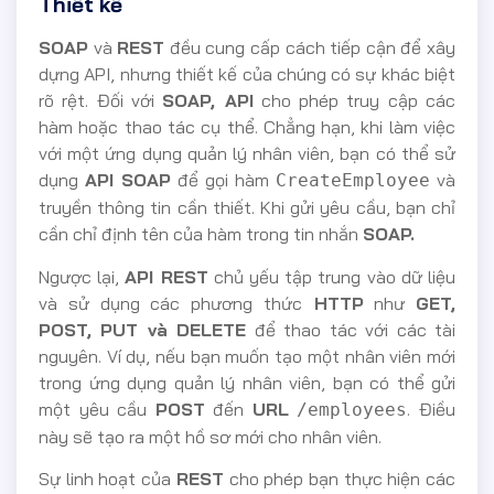
Thiết kế
SOAP
và
REST
đều cung cấp cách tiếp cận để xây
dựng API, nhưng thiết kế của chúng có sự khác biệt
rõ rệt. Đối với
SOAP, API
cho phép truy cập các
hàm hoặc thao tác cụ thể. Chẳng hạn, khi làm việc
với một ứng dụng quản lý nhân viên, bạn có thể sử
dụng
API SOAP
để gọi hàm
và
CreateEmployee
truyền thông tin cần thiết. Khi gửi yêu cầu, bạn chỉ
cần chỉ định tên của hàm trong tin nhắn
SOAP.
Ngược lại,
API REST
chủ yếu tập trung vào dữ liệu
và sử dụng các phương thức
HTTP
như
GET,
POST, PUT và DELETE
để thao tác với các tài
nguyên. Ví dụ, nếu bạn muốn tạo một nhân viên mới
trong ứng dụng quản lý nhân viên, bạn có thể gửi
một yêu cầu
POST
đến
URL
. Điều
/employees
này sẽ tạo ra một hồ sơ mới cho nhân viên.
Sự linh hoạt của
REST
cho phép bạn thực hiện các