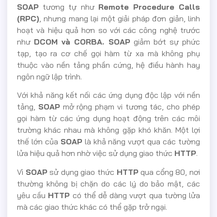
SOAP
tương tự như
Remote Procedure Calls
(RPC)
, nhưng mang lại một giải pháp đơn giản, linh
hoạt và hiệu quả hơn so với các công nghệ trước
như
DCOM và CORBA. SOAP
giảm bớt sự phức
tạp, tạo ra cơ chế gọi hàm từ xa mà không phụ
thuộc vào nền tảng phần cứng, hệ điều hành hay
ngôn ngữ lập trình.
Với khả năng kết nối các ứng dụng độc lập với nền
tảng,
SOAP
mở rộng phạm vi tương tác, cho phép
gọi hàm từ các ứng dụng hoạt động trên các môi
trường khác nhau mà không gặp khó khăn. Một lợi
thế lớn của
SOAP
là khả năng vượt qua các tường
lửa hiệu quả hơn nhờ việc sử dụng giao thức
HTTP
.
Vì
SOAP
sử dụng giao thức
HTTP
qua cổng 80, nơi
thường không bị chặn do các lý do bảo mật, các
yêu cầu
HTTP
có thể dễ dàng vượt qua tường lửa
mà các giao thức khác có thể gặp trở ngại.