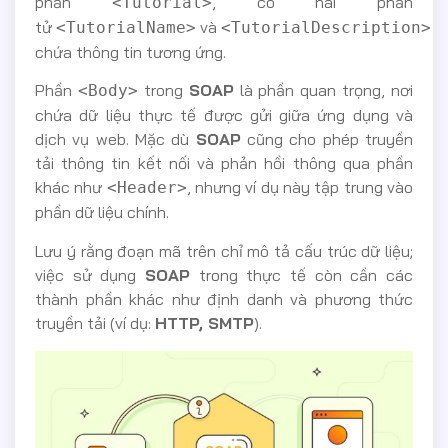
phần
, có hai phần
<Tutorial>
tử
và
đ
<TutorialName>
<TutorialDescription>
chứa thông tin tương ứng.
Phần
trong
SOAP
là phần quan trọng, nơi
<Body>
chứa dữ liệu thực tế được gửi giữa ứng dụng và
dịch vụ web. Mặc dù
SOAP
cũng cho phép truyền
tải thông tin kết nối và phản hồi thông qua phần
khác như
, nhưng ví dụ này tập trung vào
<Header>
phần dữ liệu chính.
Lưu ý rằng đoạn mã trên chỉ mô tả cấu trúc dữ liệu;
việc sử dụng
SOAP
trong thực tế còn cần các
thành phần khác như định danh và phương thức
truyền tải (ví dụ:
HTTP, SMTP
).