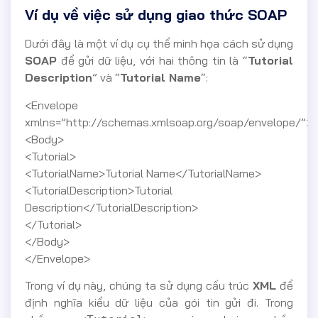
Ví dụ về việc sử dụng giao thức SOAP
Dưới đây là một ví dụ cụ thể minh họa cách sử dụng
SOAP
để gửi dữ liệu, với hai thông tin là “
Tutorial
Description
” và “
Tutorial Name
“:
<Envelope
xmlns=”http://schemas.xmlsoap.org/soap/envelope/”>
<Body>
<Tutorial>
<TutorialName>Tutorial Name</TutorialName>
<TutorialDescription>Tutorial
Description</TutorialDescription>
</Tutorial>
</Body>
</Envelope>
Trong ví dụ này, chúng ta sử dụng cấu trúc
XML
để
định nghĩa kiểu dữ liệu của gói tin gửi đi. Trong