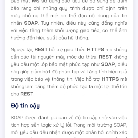
Bảo mật
WS
sử dụng các tiêu đề bổ sung để đảm
bảo rằng chỉ những quy trình được chỉ định trên
máy chủ cụ thể mới có thể đọc nội dung của tin
nhắn
SOAP
. Tuy nhiên, điều này cũng đồng nghĩa
với việc tăng thêm khối lượng giao tiếp, có thể ảnh
hưởng đến hiệu suất của hệ thống.
Ngược lại,
REST
hỗ trợ giao thức
HTTPS
mà không
cần các tài nguyên máy móc dư thừa.
REST
không
yêu cầu một lớp bảo mật phức tạp như
SOAP
, điều
này giúp giảm bớt độ phức tạp và tăng tính hiệu quả
trong việc bảo vệ thông tin. Việc hỗ trợ
HTTPS
mà
không làm tăng thêm độ phức tạp là một lợi thế lớn
cho
REST
.
Độ tin cậy
SOAP được đánh giá cao về độ tin cậy nhờ vào việc
tích hợp sẵn logic xử lý lỗi. Trong môi trường SOAP,
mỗi yêu cầu đều nhận được một phản hồi chính xác