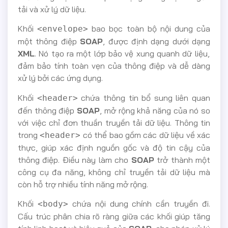
tải và xử lý dữ liệu.
Khối
bao bọc toàn bộ nội dung của
<envelope>
một thông điệp
SOAP
, được định dạng dưới dạng
XML
. Nó tạo ra một lớp bảo vệ xung quanh dữ liệu,
đảm bảo tính toàn vẹn của thông điệp và dễ dàng
xử lý bởi các ứng dụng.
Khối
chứa thông tin bổ sung liên quan
<header>
đến thông điệp
SOAP
, mở rộng khả năng của nó so
với việc chỉ đơn thuần truyền tải dữ liệu. Thông tin
trong
có thể bao gồm các dữ liệu về xác
<header>
thực, giúp xác định nguồn gốc và độ tin cậy của
thông điệp. Điều này làm cho
SOAP
trở thành một
công cụ đa năng, không chỉ truyền tải dữ liệu mà
còn hỗ trợ nhiều tính năng mở rộng.
Khối
chứa nội dung chính cần truyền đi.
<body>
Cấu trúc phân chia rõ ràng giữa các khối giúp tăng