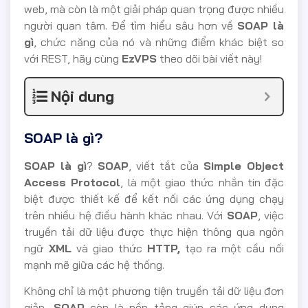
web, mà còn là một giải pháp quan trọng được nhiều
người quan tâm. Để tìm hiểu sâu hơn về
SOAP là
gì
, chức năng của nó và những điểm khác biệt so
với REST, hãy cùng
EzVPS
theo dõi bài viết này!
Nội dung
SOAP là gì?
SOAP là gì
?
SOAP
, viết tắt của
Simple Object
Access Protocol
, là một giao thức nhắn tin đặc
biệt được thiết kế để kết nối các ứng dụng chạy
trên nhiều hệ điều hành khác nhau. Với
SOAP
, việc
truyền tải dữ liệu được thực hiện thông qua ngôn
ngữ
XML
và giao thức
HTTP,
tạo ra một cầu nối
mạnh mẽ giữa các hệ thống.
Không chỉ là một phương tiện truyền tải dữ liệu đơn
giản,
SOAP
còn là nền tảng giúp các ứng dụng