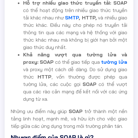
Hỗ trợ nhiều giao thức truyền tải: SOAP
có thể hoạt động trên nhiều giao thức truyền
tải khác nhau như
SMTP
, HTTP,
và nhiều giao
thức khác. Điều này cho phép nó truyền tải
thông tin qua các mạng và hệ thống với giao
thức khác nhau mà không bị giới hạn bởi một
giao thức duy nhất.
Khả năng vượt qua tường lửa và
proxy:
SOAP
có thể giao tiếp qua
tường lửa
và proxy một cách dễ dàng. Do sử dụng giao
thức
HTTP
, vốn thường được phép qua
tường lửa, các cuộc gọi
SOAP
có thể vượt
qua các rào cản mạng để kết nối với các ứng
dụng từ xa.
Những ưu điểm này giúp
SOAP
trở thành một nền
tảng linh hoạt, mạnh mẽ, và hữu ích cho việc giao
tiếp giữa các ứng dụng trong môi trường phân tán.
Nhược điểm của SOAP là gì?