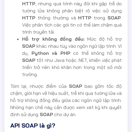
HTTP
, nhưng quá trình này đôi khi gặp trễ do
tường lửa không phân biệt rõ việc sử dụng
HTTP
thông thường và
HTTP
trong
SOAP
.
Việc phân tích các gói tin có thể làm chậm quá
trình truyền tải.
Hỗ trợ không đồng đều:
Mức độ hỗ trợ
SOAP
khác nhau tùy vào ngôn ngữ lập trình. Ví
dụ,
Python và PHP
có thể không hỗ trợ
SOAP
tốt như Java hoặc .NET, khiến việc phát
triển trở nên khó khăn hơn trong một số môi
trường.
Tóm lại, nhược điểm của
SOAP
bao gồm tốc độ
chậm, giới hạn về hiệu suất, trễ khi qua tường lửa và
hỗ trợ không đồng đều giữa các ngôn ngữ lập trình.
Những hạn chế này cần được xem xét kỹ khi quyết
định sử dụng
SOAP
cho dự án.
API SOAP là gì?