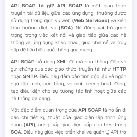
API SOAP là gì? API SOAP
là một giao thức
truyền tải dữ liệu giữa các ứng dụng, thường được
sử dụng trong dịch vụ web
(Web Services)
và kiến
trúc hướng dịch vụ
(SOA)
. Nó đóng vai trò quan
trọng trong việc kết nối và giao tiếp giữa các hệ
thống và ứng dụng khác nhau, giúp chia sẻ và truy
cập dữ liệu hiệu quả thông qua mạng.
API SOAP
sử dụng
XML
để mã hóa thông điệp và
gửi chúng qua các giao thức truyền tải như
HTTP
hoặc
SMTP
. Điều này đảm bảo tính độc lập về ngôn
ngữ lập trình, nền tảng, và môi trường hoạt động,
tạo điều kiện cho sự tương tác linh hoạt giữa các
hệ thống đa dạng.
Một đặc điểm quan trọng của
API SOAP
là nó ẩn đi
các chi tiết kỹ thuật của giao diện lập trình ứng
dụng
(API)
, cung cấp giao diện cấp cao hơn trong
SOA
. Điều này giúp việc triển khai và quản lý API trở