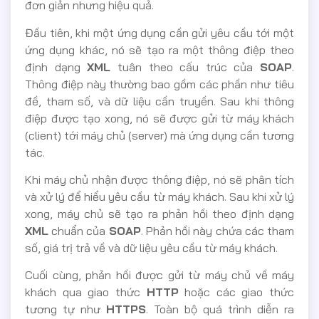
đơn giản nhưng hiệu quả.
Đầu tiên, khi một ứng dụng cần gửi yêu cầu tới một
ứng dụng khác, nó sẽ tạo ra một thông điệp theo
định dạng
XML
tuân theo cấu trúc của
SOAP
.
Thông điệp này thường bao gồm các phần như tiêu
đề, tham số, và dữ liệu cần truyền. Sau khi thông
điệp được tạo xong, nó sẽ được gửi từ máy khách
(client) tới máy chủ (server) mà ứng dụng cần tương
tác.
Khi máy chủ nhận được thông điệp, nó sẽ phân tích
và xử lý để hiểu yêu cầu từ máy khách. Sau khi xử lý
xong, máy chủ sẽ tạo ra phản hồi theo định dạng
XML
chuẩn của
SOAP
. Phản hồi này chứa các tham
số, giá trị trả về và dữ liệu yêu cầu từ máy khách.
Cuối cùng, phản hồi được gửi từ máy chủ về máy
khách qua giao thức
HTTP
hoặc các giao thức
tương tự như
HTTPS
. Toàn bộ quá trình diễn ra