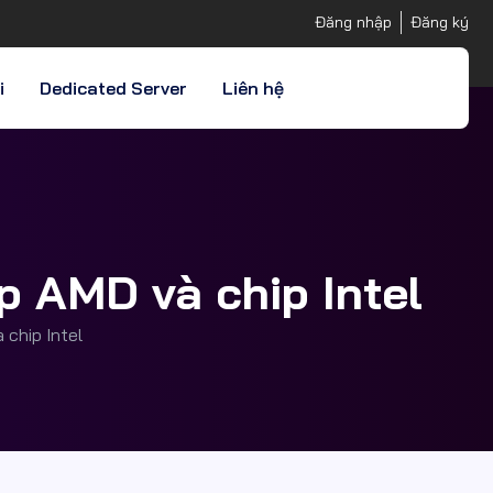
Đăng nhập
Đăng ký
i
Dedicated Server
Liên hệ
p AMD và chip Intel
 chip Intel