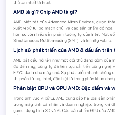
thủ lớn nhất là Intel.
AMD là gì? Chip AMD là gì?
AMD, viết tắt của Advanced Micro Devices, được thà
xuất vi xử lý, bo mạch chủ, và các sản phẩm đồ họa. 
hơn so với nhiều sản phẩm tương tự của Intel. Một s
Simultaneous Multithreading (SMT), và Infinity Fabric.
Lịch sử phát triển của AMD & dấu ấn trên
AMD bắt đầu nổi lên như một đối thủ đáng gờm của Int
đó đến nay, công ty đã liên tục cải tiến công nghệ 
EPYC dành cho máy chủ. Sự phát triển nhanh chóng c
thị phần từ tay Intel, đặc biệt là trong phân khúc chơ
Phân biệt CPU và GPU AMD: Đặc điểm và va
Trong lĩnh vực vi xử lý, AMD cung cấp hai loại sản phẩ
trong máy tính cá nhân và doanh nghiệp, trong khi G
game, dựng hình 3D và AI. Các sản phẩm GPU của AM