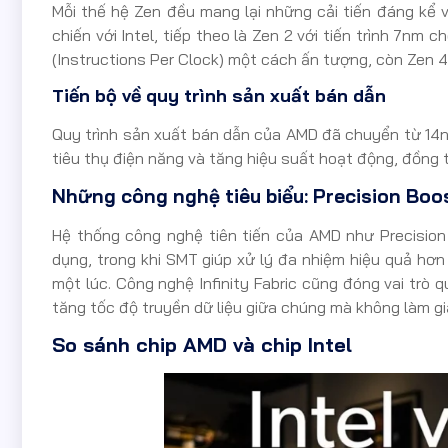
Mỗi thế hệ Zen đều mang lại những cải tiến đáng kể 
chiến với Intel, tiếp theo là Zen 2 với tiến trình 7nm 
(Instructions Per Clock) một cách ấn tượng, còn Zen 4 
Tiến bộ về quy trình sản xuất bán dẫn
Quy trình sản xuất bán dẫn của AMD đã chuyển từ 14n
tiêu thụ điện năng và tăng hiệu suất hoạt động, đồng t
Những công nghệ tiêu biểu: Precision Boost
Hệ thống công nghệ tiên tiến của AMD như Precision
dụng, trong khi SMT giúp xử lý đa nhiệm hiệu quả hơ
một lúc. Công nghệ Infinity Fabric cũng đóng vai trò q
tăng tốc độ truyền dữ liệu giữa chúng mà không làm gi
So sánh chip AMD và chip Intel