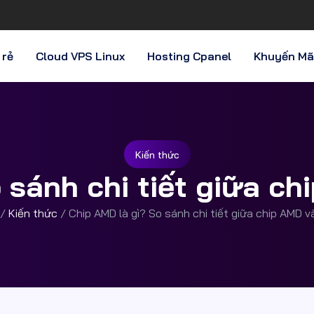
 rẻ
Cloud VPS Linux
Hosting Cpanel
Khuyến Mã
Kiến thức
 sánh chi tiết giữa chi
/
Kiến thức
/
Chip AMD là gì? So sánh chi tiết giữa chip AMD và