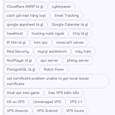
Cloudflare WARP là gì
cyberpanel
cách gửi mail hàng loạt
Email Tracking
google appsheet là gì
Google Calendar là gì
hawkhost
hosting nước ngoài
http là gì
IP tĩnh là gì
kvm vps
minecraft server
Mod Security
mysql workbench
máy trạm
NoxPlayer là gì
opc server
phòng server
PostgreSQL là gì
Robot Forex
ssl certificate problem unable to get local issuer
certificate
thuê vps treo game
treo VPS kiếm tiền
tối ưu VPS
Unmanaged VPS
VPS 1-1
VPS Amazon
VPS Android
VPS Azure