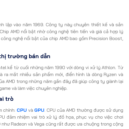
nh lập vào năm 1969. Công ty này chuyên thiết kế và sản
Chip AMD nổi bật nhờ công nghệ tiên tiến và giá cả hợp lý
ố công nghệ nổi bật của chip AMD bao gồm Precision Boost,
 thị trường bán dẫn
el kể từ cuối những năm 1990 với dòng vi xử lý Athlon. Từ
và ra mắt nhiều sản phẩm mới, điển hình là dòng Ryzen và
ủa AMD trong những năm gần đây đã giúp công ty giành lại
i game và làm việc chuyên nghiệp.
i trò
m chính:
CPU
và
GPU
. CPU của AMD thường được sử dụng
PU đảm nhiệm vai trò xử lý đồ họa, phục vụ cho việc chơi
D như Radeon và Vega cũng rất được ưa chuộng trong cộng