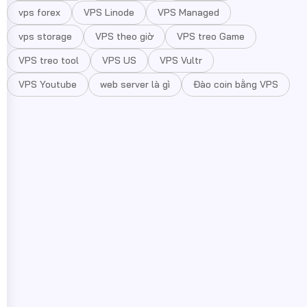
vps forex
VPS Linode
VPS Managed
vps storage
VPS theo giờ
VPS treo Game
VPS treo tool
VPS US
VPS Vultr
VPS Youtube
web server là gì
Đào coin bằng VPS