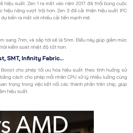
về hiệu suất. Zen 1 ra mắt vào năm 2017 đã thổi bùng cuộc
cho hiệu năng vượt trội hơn. Zen 3 đã cải thiện hiệu suất IPC
dự kiến ra mắt với nhiều cải tiến mạnh mẽ.
m sang 7nm, và sắp tới sẽ là 5nm. Điều này giúp giảm mức
hời kiểm soát nhiệt độ tốt hơn.
, SMT, Infinity Fabric…
 Boost cho phép tối ưu hóa hiệu suất theo tình huống sử
n bằng cách cho phép mỗi nhân CPU xử lý nhiều luồng cùng
uan trọng trong việc kết nối các thành phần trên chip, giúp
ảm hiệu suất.