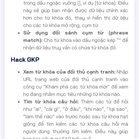
trong dấu ngoặc vuông [], ví dụ [từ khóa]. Điều
này sẽ giúp bạn nhận được dữ liệu chính xác
hơn cho từ khóa đó, thay vì hiển thị dữ liệu
cho các từ khóa mở rộng, cụm từ.
Sử dụng đối sánh cụm từ (phrase
match):
Cho từ khóa vào dấu ngoặc kép “” để
nhận dữ liệu truy vấn có chứa từ khóa đó.
Hack GKP
Xem từ khóa của đối thủ cạnh tranh:
Nhập
URL trang web của đối thủ cạnh tranh vào
công cụ “Khám phá các từ khóa mới” để xem
họ đang nhắm mục tiêu những từ khóa nào.
Tìm từ khóa câu hỏi:
Thêm các từ để hỏi
như “ai”, “cái gì”, “ở đâu”, “khi nào”, “tại sao”,
“làm thế nào” vào trước hoặc sau từ khóa hạt
giống để tìm kiếm các từ khóa câu hỏi mà
người dùng thường tìm kiếm. Điều này giúp
bạn tạo nội dung FAQ hiệu quả.