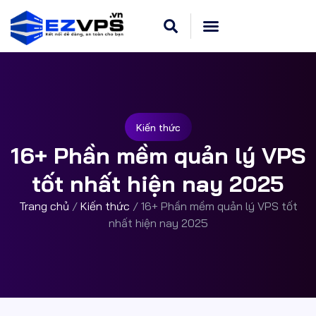
Cloud VPS Linux
Hosting Cpanel
Khuyến Mãi
Dedicated Server
Kiến thức
16+ Phần mềm quản lý VPS
tốt nhất hiện nay 2025
Trang chủ
/
Kiến thức
/
16+ Phần mềm quản lý VPS tốt
nhất hiện nay 2025