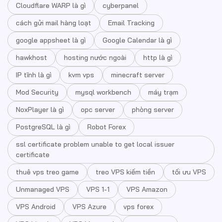
Cloudflare WARP là gì
cyberpanel
cách gửi mail hàng loạt
Email Tracking
google appsheet là gì
Google Calendar là gì
hawkhost
hosting nước ngoài
http là gì
IP tĩnh là gì
kvm vps
minecraft server
Mod Security
mysql workbench
máy trạm
NoxPlayer là gì
opc server
phòng server
PostgreSQL là gì
Robot Forex
ssl certificate problem unable to get local issuer
certificate
thuê vps treo game
treo VPS kiếm tiền
tối ưu VPS
Unmanaged VPS
VPS 1-1
VPS Amazon
VPS Android
VPS Azure
vps forex