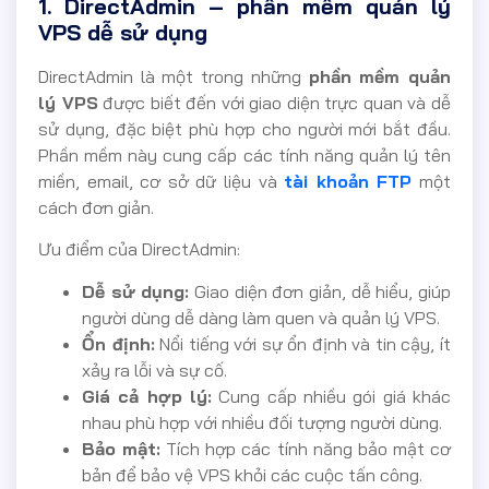
1. DirectAdmin – phần mềm quản lý
VPS dễ sử dụng
DirectAdmin là một trong những
phần mềm quản
lý VPS
được biết đến với giao diện trực quan và dễ
sử dụng, đặc biệt phù hợp cho người mới bắt đầu.
Phần mềm này cung cấp các tính năng quản lý tên
miền, email, cơ sở dữ liệu và
tài khoản FTP
một
cách đơn giản.
Ưu điểm của DirectAdmin:
Dễ sử dụng:
Giao diện đơn giản, dễ hiểu, giúp
người dùng dễ dàng làm quen và quản lý VPS.
Ổn định:
Nổi tiếng với sự ổn định và tin cậy, ít
xảy ra lỗi và sự cố.
Giá cả hợp lý:
Cung cấp nhiều gói giá khác
nhau phù hợp với nhiều đối tượng người dùng.
Bảo mật:
Tích hợp các tính năng bảo mật cơ
bản để bảo vệ VPS khỏi các cuộc tấn công.