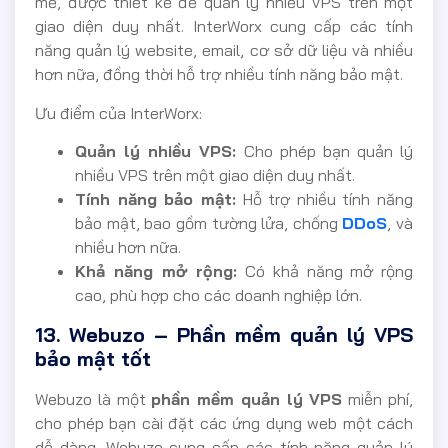
mẽ, được thiết kế để quản lý nhiều VPS trên một
giao diện duy nhất. InterWorx cung cấp các tính
năng quản lý website, email, cơ sở dữ liệu và nhiều
hơn nữa, đồng thời hỗ trợ nhiều tính năng bảo mật.
Ưu điểm của InterWorx:
Quản lý nhiều VPS:
Cho phép bạn quản lý
nhiều VPS trên một giao diện duy nhất.
Tính năng bảo mật:
Hỗ trợ nhiều tính năng
bảo mật, bao gồm tường lửa, chống
DDoS
, và
nhiều hơn nữa.
Khả năng mở rộng:
Có khả năng mở rộng
cao, phù hợp cho các doanh nghiệp lớn.
13. Webuzo – Phần mềm quản lý VPS
bảo mật tốt
Webuzo là một
phần mềm quản lý VPS
miễn phí,
cho phép bạn cài đặt các ứng dụng web một cách
dễ dàng. Webuzo cung cấp các tính năng quản lý