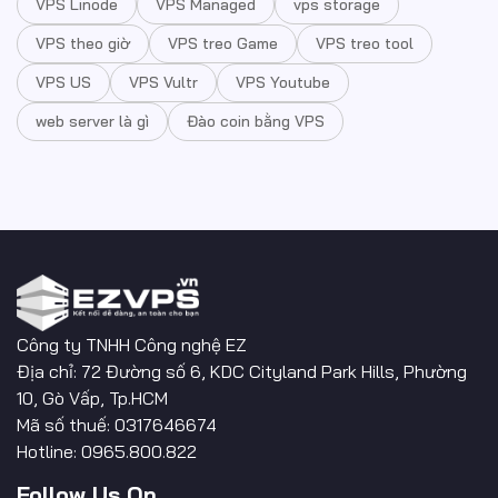
VPS Linode
VPS Managed
vps storage
VPS theo giờ
VPS treo Game
VPS treo tool
VPS US
VPS Vultr
VPS Youtube
web server là gì
Đào coin bằng VPS
Công ty TNHH Công nghệ EZ
Địa chỉ: 72 Đường số 6, KDC Cityland Park Hills, Phường
10, Gò Vấp, Tp.HCM
Mã số thuế: 0317646674
Hotline: 0965.800.822
Follow Us On