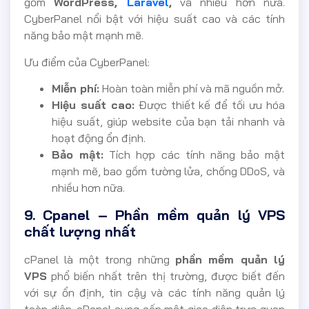
gồm
WordPress,
Laravel
,
và nhiều hơn nữa.
CyberPanel nổi bật với hiệu suất cao và các tính
năng bảo mật mạnh mẽ.
Ưu điểm của CyberPanel:
Miễn phí:
Hoàn toàn miễn phí và mã nguồn mở.
Hiệu suất cao:
Được thiết kế để tối ưu hóa
hiệu suất, giúp website của bạn tải nhanh và
hoạt động ổn định.
Bảo mật:
Tích hợp các tính năng bảo mật
mạnh mẽ, bao gồm tường lửa, chống DDoS, và
nhiều hơn nữa.
9. Cpanel – Phần mềm quản lý VPS
chất lượng nhất
cPanel là một trong những
phần mềm quản lý
VPS
phổ biến nhất trên thị trường, được biết đến
với sự ổn định, tin cậy và các tính năng quản lý