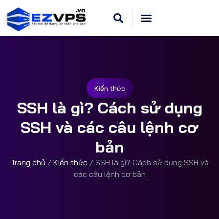
Cloud VPS Linux
Hosting Cpanel
Khuyến Mãi
Dedicated Server
Kiến thức
SSH là gì? Cách sử dụng
SSH và các câu lệnh cơ
bản
Trang chủ
/
Kiến thức
/
SSH là gì? Cách sử dụng SSH và
các câu lệnh cơ bản