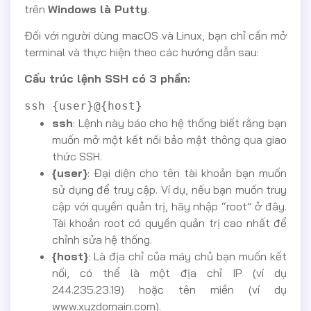
trên
Windows là Putty
.
Đối với người dùng macOS và Linux, bạn chỉ cần mở
terminal và thực hiện theo các hướng dẫn sau:
Cấu trúc lệnh SSH có 3 phần:
ssh {user}@{host}
ssh
: Lệnh này báo cho hệ thống biết rằng bạn
muốn mở một kết nối bảo mật thông qua giao
thức SSH.
{user}
: Đại diện cho tên tài khoản bạn muốn
sử dụng để truy cập. Ví dụ, nếu bạn muốn truy
cập với quyền quản trị, hãy nhập “root” ở đây.
Tài khoản root có quyền quản trị cao nhất để
chỉnh sửa hệ thống.
{host}
: Là địa chỉ của máy chủ bạn muốn kết
nối, có thể là một địa chỉ IP (ví dụ
244.235.23.19) hoặc tên miền (ví dụ
www.xyzdomain.com).