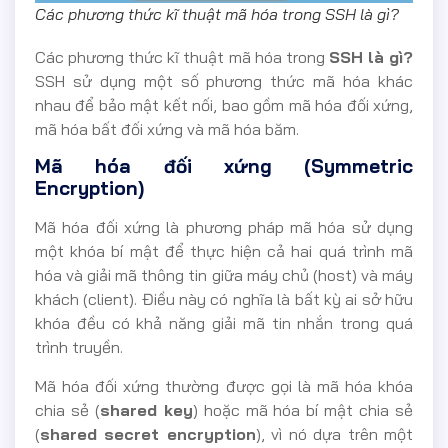
Các phương thức kĩ thuật mã hóa trong SSH là gì?
Các phương thức kĩ thuật mã hóa trong
SSH là gì?
SSH sử dụng một số phương thức mã hóa khác
nhau để bảo mật kết nối, bao gồm mã hóa đối xứng,
mã hóa bất đối xứng và mã hóa băm.
Mã hóa đối xứng (Symmetric
Encryption)
Mã hóa đối xứng là phương pháp mã hóa sử dụng
một khóa bí mật để thực hiện cả hai quá trình mã
hóa và giải mã thông tin giữa máy chủ (host) và máy
khách (client). Điều này có nghĩa là bất kỳ ai sở hữu
khóa đều có khả năng giải mã tin nhắn trong quá
trình truyền.
Mã hóa đối xứng thường được gọi là mã hóa khóa
chia sẻ (
shared key
) hoặc mã hóa bí mật chia sẻ
(
shared secret encryption
), vì nó dựa trên một