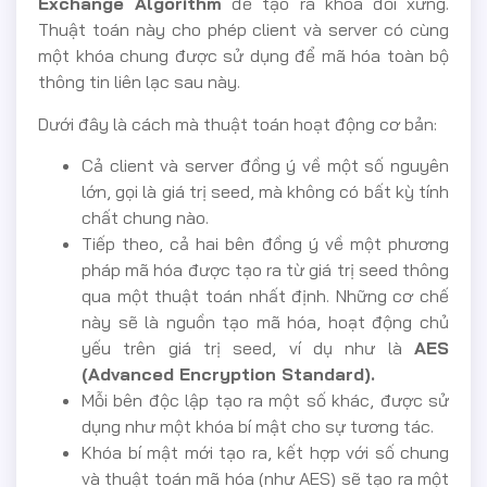
Exchange Algorithm
để tạo ra khóa đối xứng.
Thuật toán này cho phép client và server có cùng
một khóa chung được sử dụng để mã hóa toàn bộ
thông tin liên lạc sau này.
Dưới đây là cách mà thuật toán hoạt động cơ bản:
Cả client và server đồng ý về một số nguyên
lớn, gọi là giá trị seed, mà không có bất kỳ tính
chất chung nào.
Tiếp theo, cả hai bên đồng ý về một phương
pháp mã hóa được tạo ra từ giá trị seed thông
qua một thuật toán nhất định. Những cơ chế
này sẽ là nguồn tạo mã hóa, hoạt động chủ
yếu trên giá trị seed, ví dụ như là
AES
(Advanced Encryption Standard).
Mỗi bên độc lập tạo ra một số khác, được sử
dụng như một khóa bí mật cho sự tương tác.
Khóa bí mật mới tạo ra, kết hợp với số chung
và thuật toán mã hóa (như AES) sẽ tạo ra một