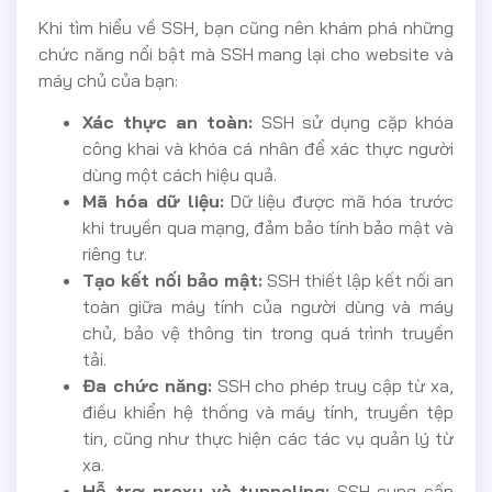
Khi tìm hiểu về SSH, bạn cũng nên khám phá những
chức năng nổi bật mà SSH mang lại cho website và
máy chủ của bạn:
Xác thực an toàn:
SSH sử dụng cặp khóa
công khai và khóa cá nhân để xác thực người
dùng một cách hiệu quả.
Mã hóa dữ liệu:
Dữ liệu được mã hóa trước
khi truyền qua mạng, đảm bảo tính bảo mật và
riêng tư.
Tạo kết nối bảo mật:
SSH thiết lập kết nối an
toàn giữa máy tính của người dùng và máy
chủ, bảo vệ thông tin trong quá trình truyền
tải.
Đa chức năng:
SSH cho phép truy cập từ xa,
điều khiển hệ thống và máy tính, truyền tệp
tin, cũng như thực hiện các tác vụ quản lý từ
xa.
Hỗ trợ proxy và tunneling:
SSH cung cấp