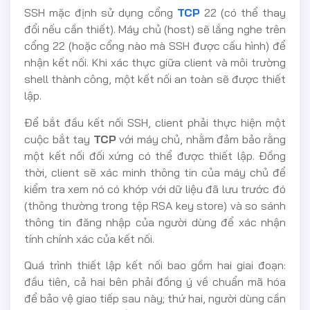
SSH mặc định sử dụng cổng
TCP
22 (có thể thay
đổi nếu cần thiết). Máy chủ (host) sẽ lắng nghe trên
cổng 22 (hoặc cổng nào mà SSH được cấu hình) để
nhận kết nối. Khi xác thực giữa client và môi trường
shell thành công, một kết nối an toàn sẽ được thiết
lập.
Để bắt đầu kết nối SSH, client phải thực hiện một
cuộc bắt tay
TCP
với máy chủ, nhằm đảm bảo rằng
một kết nối đối xứng có thể được thiết lập. Đồng
thời, client sẽ xác minh thông tin của máy chủ để
kiểm tra xem nó có khớp với dữ liệu đã lưu trước đó
(thông thường trong tệp RSA key store) và so sánh
thông tin đăng nhập của người dùng để xác nhận
tính chính xác của kết nối.
Quá trình thiết lập kết nối bao gồm hai giai đoạn:
đầu tiên, cả hai bên phải đồng ý về chuẩn mã hóa
để bảo vệ giao tiếp sau này; thứ hai, người dùng cần