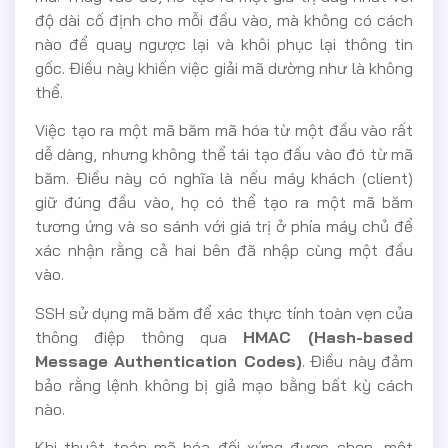
độ dài cố định cho mỗi đầu vào, mà không có cách
nào để quay ngược lại và khôi phục lại thông tin
gốc. Điều này khiến việc giải mã dường như là không
thể.
Việc tạo ra một mã băm mã hóa từ một đầu vào rất
dễ dàng, nhưng không thể tái tạo đầu vào đó từ mã
băm. Điều này có nghĩa là nếu máy khách (client)
giữ đúng đầu vào, họ có thể tạo ra một mã băm
tương ứng và so sánh với giá trị ở phía máy chủ để
xác nhận rằng cả hai bên đã nhập cùng một đầu
vào.
SSH sử dụng mã băm để xác thực tính toàn vẹn của
thông điệp thông qua
HMAC (Hash-based
Message Authentication Codes)
. Điều này đảm
bảo rằng lệnh không bị giả mạo bằng bất kỳ cách
nào.
Khi thuật toán mã hóa đối xứng được chọn, một