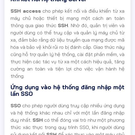
SSH access
cho phép kết nối và điều khiển từ xa
máy chủ hoặc thiết bị mạng một cách an toàn
thông qua giao thức
SSH
. Nhờ đó, quản trị viên và
người dùng có thể truy cập và quản lý máy chủ từ
xa, đảm bảo rằng dữ liệu truyền qua mạng được mã
hóa và bảo vệ khỏi rủi ro bị đánh cắp. Giao thức này
cũng hỗ trợ quản lý hệ thống, cài đặt phần mềm, và
thực hiện các tác vụ từ xa một cách hiệu quả, tăng
cường an toàn và tiện lợi cho việc vận hành hệ
thống.
Ứng dụng vào hệ thống đăng nhập một
lần SSO
SSO
cho phép người dùng truy cập nhiều ứng dụng
và hệ thống khác nhau chỉ với một lần đăng nhập
duy nhất.
SSH
có thể đóng vai trò như một phương
thức xác thực trong quy trình SSO, khi người dùng
sử dụng kết nối
SSH
để xác thực vào một máy chủ