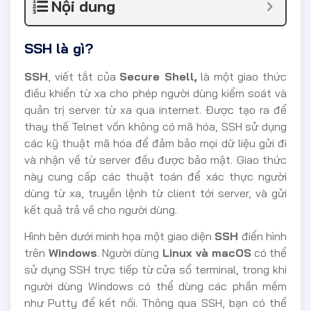
Nội dung
SSH là gì?
SSH
, viết tắt của
Secure Shell,
là một giao thức
điều khiển từ xa cho phép người dùng kiểm soát và
quản trị server từ xa qua internet. Được tạo ra để
thay thế Telnet vốn không có mã hóa, SSH sử dụng
các kỹ thuật mã hóa để đảm bảo mọi dữ liệu gửi đi
và nhận về từ server đều được bảo mật. Giao thức
này cung cấp các thuật toán để xác thực người
dùng từ xa, truyền lệnh từ client tới server, và gửi
kết quả trả về cho người dùng.
Hình bên dưới minh họa một giao diện
SSH
điển hình
trên
Windows
. Người dùng
Linux và macOS
có thể
sử dụng SSH trực tiếp từ cửa sổ terminal, trong khi
người dùng Windows có thể dùng các phần mềm
như Putty để kết nối. Thông qua SSH, bạn có thể