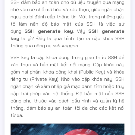
SSH đảm bảo an toàn cho dữ liệu truyền qua mạng
nhờ vào cơ chế mã hóa và xác thực, giúp ngăn chặn
nguy cơ bị đánh cắp thông tin. Một trong những yếu
tố làm nên độ bảo mật của SSH là việc sử
dụng
SSH generate key
. Vậy
SSH generate
key
là gì? Đây là quá trình tạo ra cặp khóa SSH
thông qua công cụ
ssh-keygen
.
SSH key là cặp khóa dùng trong giao thức SSH để
xác thực và bảo mật kết nối mạng. Cặp khóa này
gồm hai phần: khóa công khai (Public Key) và khóa
riêng tư (Private Key). Nhờ vào cặp khóa này, SSH
ngăn chặn kẻ xâm nhập giả mạo danh tính hoặc truy
cập trái phép vào hệ thống. Độ bảo mật của SSH
cũng phụ thuộc vào cách cấu hình và quản lý hệ
thống, đảm bảo sự an toàn tối đa cho các kết nối
từ xa.