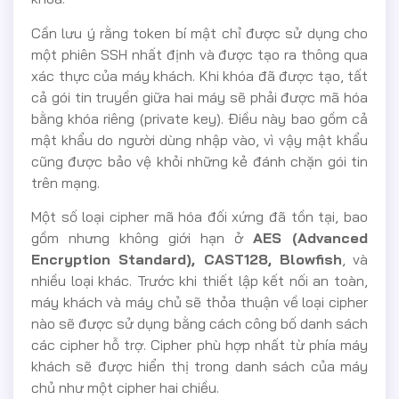
Cần lưu ý rằng token bí mật chỉ được sử dụng cho
một phiên SSH nhất định và được tạo ra thông qua
xác thực của máy khách. Khi khóa đã được tạo, tất
cả gói tin truyền giữa hai máy sẽ phải được mã hóa
bằng khóa riêng (private key). Điều này bao gồm cả
mật khẩu do người dùng nhập vào, vì vậy mật khẩu
cũng được bảo vệ khỏi những kẻ đánh chặn gói tin
trên mạng.
Một số loại cipher mã hóa đối xứng đã tồn tại, bao
gồm nhưng không giới hạn ở
AES (Advanced
Encryption Standard), CAST128, Blowfish
, và
nhiều loại khác. Trước khi thiết lập kết nối an toàn,
máy khách và máy chủ sẽ thỏa thuận về loại cipher
nào sẽ được sử dụng bằng cách công bố danh sách
các cipher hỗ trợ. Cipher phù hợp nhất từ phía máy
khách sẽ được hiển thị trong danh sách của máy
chủ như một cipher hai chiều.