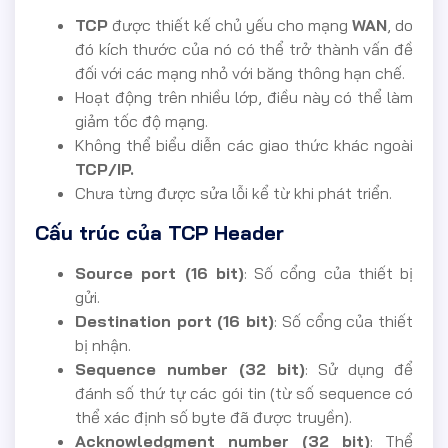
TCP
được thiết kế chủ yếu cho mạng
WAN
, do
đó kích thước của nó có thể trở thành vấn đề
đối với các mạng nhỏ với băng thông hạn chế.
Hoạt động trên nhiều lớp, điều này có thể làm
giảm tốc độ mạng.
Không thể biểu diễn các giao thức khác ngoài
TCP/IP.
Chưa từng được sửa lỗi kể từ khi phát triển.
Cấu trúc của TCP Header
Source port (16 bit)
: Số cổng của thiết bị
gửi.
Destination port (16 bit)
: Số cổng của thiết
bị nhận.
Sequence number (32 bit)
: Sử dụng để
đánh số thứ tự các gói tin (từ số sequence có
thể xác định số byte đã được truyền).
Acknowledgment number (32 bit)
: Thể