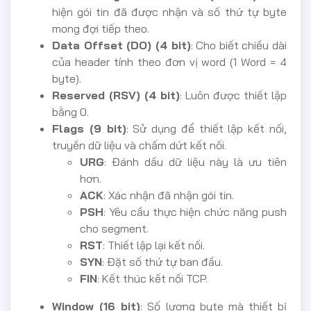
hiện gói tin đã được nhận và số thứ tự byte
mong đợi tiếp theo.
Data Offset (DO) (4 bit)
: Cho biết chiều dài
của header tính theo đơn vị word (1 Word = 4
byte).
Reserved (RSV) (4 bit)
: Luôn được thiết lập
bằng 0.
Flags (9 bit)
: Sử dụng để thiết lập kết nối,
truyền dữ liệu và chấm dứt kết nối.
URG
: Đánh dấu dữ liệu này là ưu tiên
hơn.
ACK
: Xác nhận đã nhận gói tin.
PSH
: Yêu cầu thực hiện chức năng push
cho segment.
RST
: Thiết lập lại kết nối.
SYN
: Đặt số thứ tự ban đầu.
FIN
: Kết thúc kết nối TCP.
Window (16 bit)
: Số lượng byte mà thiết bị