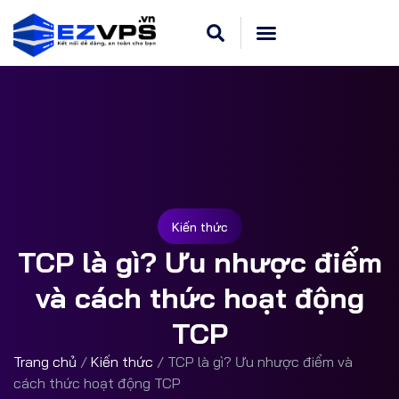
Cloud VPS Linux
Hosting Cpanel
Khuyến Mãi
Dedicated Server
Kiến thức
TCP là gì? Ưu nhược điểm
và cách thức hoạt động
TCP
Trang chủ
/
Kiến thức
/
TCP là gì? Ưu nhược điểm và
cách thức hoạt động TCP