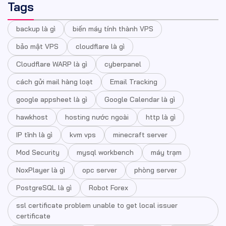
Tags
backup là gì
biến máy tính thành VPS
bảo mật VPS
cloudflare là gì
Cloudflare WARP là gì
cyberpanel
cách gửi mail hàng loạt
Email Tracking
google appsheet là gì
Google Calendar là gì
hawkhost
hosting nước ngoài
http là gì
IP tĩnh là gì
kvm vps
minecraft server
Mod Security
mysql workbench
máy trạm
NoxPlayer là gì
opc server
phòng server
PostgreSQL là gì
Robot Forex
ssl certificate problem unable to get local issuer
certificate