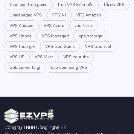
thuê vps treo game
treo VPS kiếm tiền
tối ưu VPS
Unmanaged VPS
VPS 1-1
VPS Amazon
VPS Android
VPS Azure
vps forex
VPS Linode
VPS Managed
vps storage
VPS theo giờ
VPS treo Game
VPS treo tool
VPS US
VPS Vultr
VPS Youtube
web server là gì
Đào coin bằng VPS
Công ty TNHH Công nghệ EZ