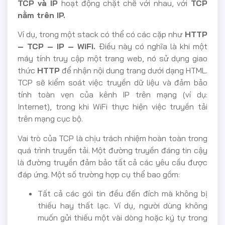
TCP và IP
hoạt động chặt chẽ với nhau, với
TCP
nằm trên IP.
Ví dụ, trong một stack có thể có các cặp như
HTTP
– TCP – IP – WiFi.
Điều này có nghĩa là khi một
máy tính truy cập một trang web, nó sử dụng giao
thức
HTTP
để nhận nội dung trang dưới dạng HTML.
TCP sẽ kiểm soát việc truyền dữ liệu và đảm bảo
tính toàn vẹn của kênh IP trên mạng (ví dụ:
Internet), trong khi WiFi thực hiện việc truyền tải
trên mạng cục bộ.
Vai trò của TCP là chịu trách nhiệm hoàn toàn trong
quá trình truyền tải. Một đường truyền đáng tin cậy
là đường truyền đảm bảo tất cả các yêu cầu được
đáp ứng. Một số trường hợp cụ thể bao gồm:
Tất cả các gói tin đều đến đích mà không bị
thiếu hay thất lạc. Ví dụ, người dùng không
muốn gửi thiếu một vài dòng hoặc ký tự trong