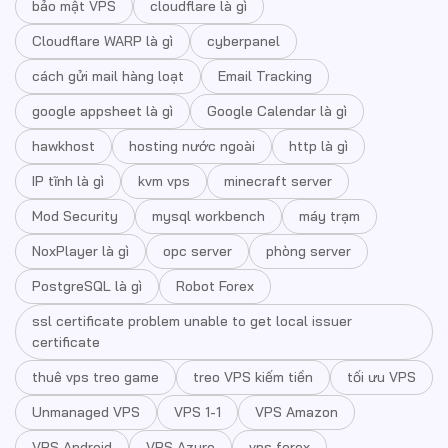
bảo mật VPS
cloudflare là gì
Cloudflare WARP là gì
cyberpanel
cách gửi mail hàng loạt
Email Tracking
google appsheet là gì
Google Calendar là gì
hawkhost
hosting nước ngoài
http là gì
IP tĩnh là gì
kvm vps
minecraft server
Mod Security
mysql workbench
máy trạm
NoxPlayer là gì
opc server
phòng server
PostgreSQL là gì
Robot Forex
ssl certificate problem unable to get local issuer
certificate
thuê vps treo game
treo VPS kiếm tiền
tối ưu VPS
Unmanaged VPS
VPS 1-1
VPS Amazon
VPS Android
VPS Azure
vps forex