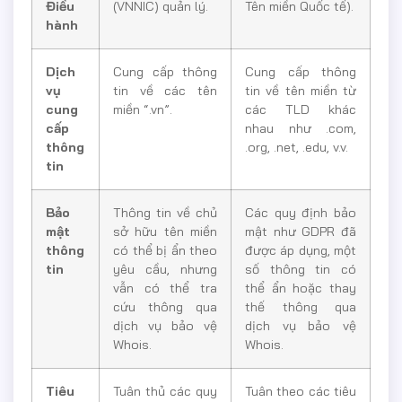
Điều
(VNNIC) quản lý.
Tên miền Quốc tế).
hành
Dịch
Cung cấp thông
Cung cấp thông
vụ
tin về các tên
tin về tên miền từ
cung
miền “.vn”.
các TLD khác
cấp
nhau như .com,
thông
.org, .net, .edu, v.v.
tin
Bảo
Thông tin về chủ
Các quy định bảo
mật
sở hữu tên miền
mật như GDPR đã
thông
có thể bị ẩn theo
được áp dụng, một
tin
yêu cầu, nhưng
số thông tin có
vẫn có thể tra
thể ẩn hoặc thay
cứu thông qua
thế thông qua
dịch vụ bảo vệ
dịch vụ bảo vệ
Whois.
Whois.
Tiêu
Tuân thủ các quy
Tuân theo các tiêu