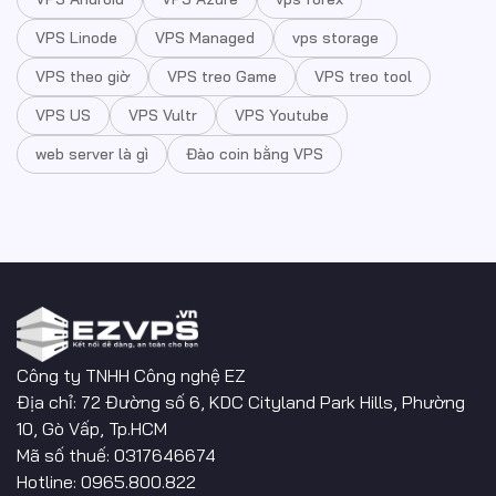
VPS Linode
VPS Managed
vps storage
VPS theo giờ
VPS treo Game
VPS treo tool
VPS US
VPS Vultr
VPS Youtube
web server là gì
Đào coin bằng VPS
Công ty TNHH Công nghệ EZ
Địa chỉ: 72 Đường số 6, KDC Cityland Park Hills, Phường
10, Gò Vấp, Tp.HCM
Mã số thuế: 0317646674
Hotline: 0965.800.822