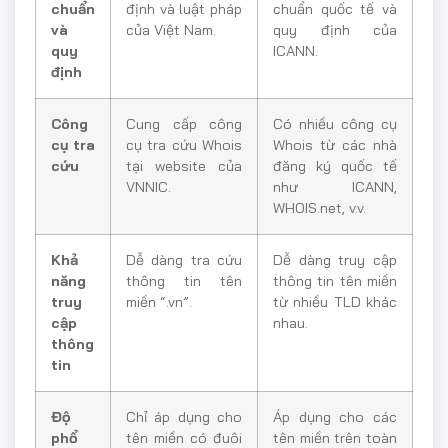
chuẩn
định và luật pháp
chuẩn quốc tế và
và
của Việt Nam.
quy định của
quy
ICANN.
định
Công
Cung cấp công
Có nhiều công cụ
cụ tra
cụ tra cứu Whois
Whois từ các nhà
cứu
tại website của
đăng ký quốc tế
VNNIC.
như ICANN,
WHOIS.net, v.v.
Khả
Dễ dàng tra cứu
Dễ dàng truy cập
năng
thông tin tên
thông tin tên miền
truy
miền “.vn”.
từ nhiều TLD khác
cập
nhau.
thông
tin
Độ
Chỉ áp dụng cho
Áp dụng cho các
phổ
tên miền có đuôi
tên miền trên toàn