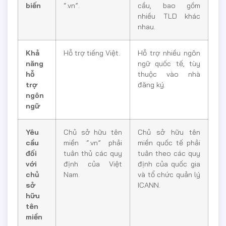
biến
“.vn”.
cầu, bao gồm
nhiều TLD khác
nhau.
Khả
Hỗ trợ tiếng Việt.
Hỗ trợ nhiều ngôn
năng
ngữ quốc tế, tùy
hỗ
thuộc vào nhà
trợ
đăng ký.
ngôn
ngữ
Yêu
Chủ sở hữu tên
Chủ sở hữu tên
cầu
miền “.vn” phải
miền quốc tế phải
đối
tuân thủ các quy
tuân theo các quy
với
định của Việt
định của quốc gia
chủ
Nam.
và tổ chức quản lý
sở
ICANN.
hữu
tên
miền