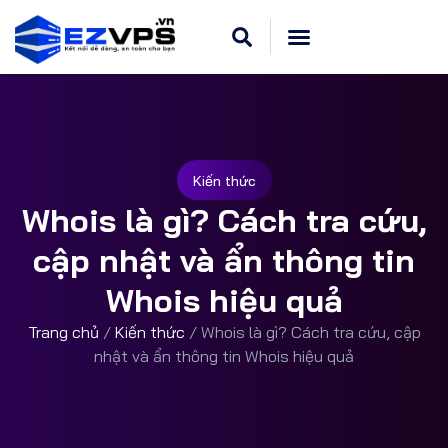
Cloud VPS Linux
Hosting Cpanel
Khuyến Mãi
Dedicated Server
Kiến thức
Whois là gì? Cách tra cứu,
cập nhật và ẩn thông tin
Whois hiệu quả
Trang chủ
/
Kiến thức
/
Whois là gì? Cách tra cứu, cập
nhật và ẩn thông tin Whois hiệu quả