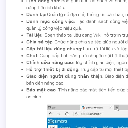
Lịch công tác
: Bao gồm lịch cá nhân và nhóm,
năng tiện ích khác.
Danh bạ
: Quản lý sổ địa chỉ, thông tin cá nhân, 
Danh mục công việc
: Tạo danh sách công việc
quản lý công việc hiệu quả.
Tài liệu
: Soạn thảo tài liệu dạng Wiki, hỗ trợ in t
Chia sẻ tệp
: Chức năng chia sẻ tệp giúp người dù
Cặp tài liệu dùng chung
: Lưu trữ tài liệu và t
Chat
: Cung cấp tính năng trò chuyện nội bộ thuậ
Chỉnh sửa nâng cao
: Tùy chỉnh giao diện, ngôn
Hỗ trợ thiết bị di động
: Truy cập từ mọi thiết b
Giao diện người dùng thân thiện
: Giao diện
bản đến nâng cao.
Bảo mật cao
: Tính năng bảo mật tiên tiến giúp
an ninh.