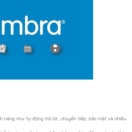
nh năng như tự động trả lời, chuyển tiếp, bảo mật và nhiều