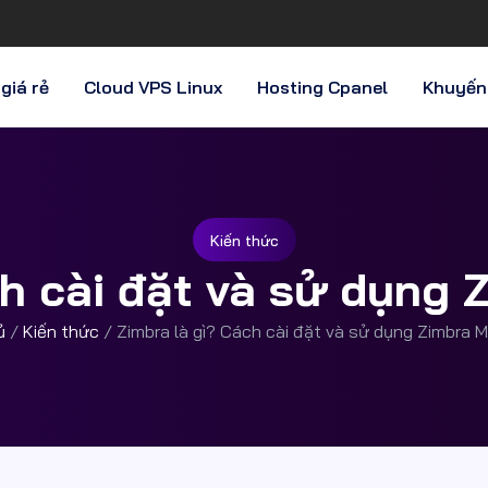
giá rẻ
Cloud VPS Linux
Hosting Cpanel
Khuyến
Kiến thức
h cài đặt và sử dụng 
ủ
/
Kiến thức
/
Zimbra là gì? Cách cài đặt và sử dụng Zimbra M