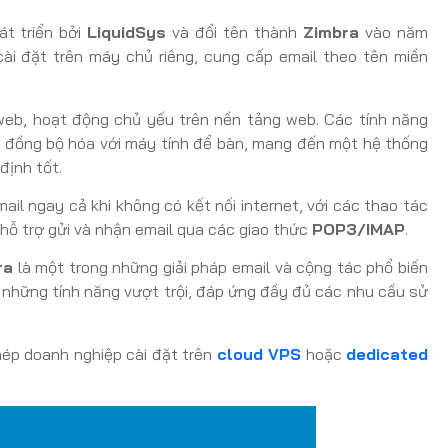
át triển bởi
LiquidSys
và đổi tên thành
Zimbra
vào năm
ài đặt trên máy chủ riêng, cung cấp email theo tên miền
b, hoạt động chủ yếu trên nền tảng web. Các tính năng
ệu, đồng bộ hóa với máy tính để bàn, mang đến một hệ thống
định tốt.
il ngay cả khi không có kết nối internet, với các thao tác
hỗ trợ gửi và nhận email qua các giao thức
POP3/IMAP
.
ra
là một trong những giải pháp email và cộng tác phổ biến
p những tính năng vượt trội, đáp ứng đầy đủ các nhu cầu sử
ép doanh nghiệp cài đặt trên
cloud VPS
hoặc
dedicated