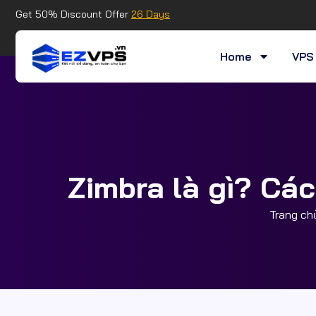
Get 50% Discount Offer
26 Days
Home
VPS 
Zimbra là gì? Các
Trang ch