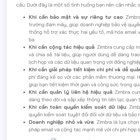
cầu. Dưới đây là một số tình huống bạn nên cân nhắc 
Khi cần bảo mật và sự riêng tư cao
: Zimbr
trường đám mây, giúp doanh nghiệp bảo vệ quyền 
thống hỗ trợ xác thực hai yếu tố, mã hóa email
ba.
Khi cần cộng tác hiệu quả
: Zimbra cung cấp m
và chia sẻ tài liệu, giúp người dùng dễ dàng tra
lịch họp và các dữ liệu quan trọng với đồng nghi
Khi cần giải pháp tiết kiệm chi phí và dễ quả
phí đáng kể so với các phần mềm thương mại. H
giúp bạn tiết kiệm thời gian và công sức trong qu
Khi cần quản lý liên hệ hiệu quả
: Zimbra cu
dàng theo dõi và sắp xếp thông tin liên lạc quan 
Khi cần toàn quyền kiểm soát dữ liệu
: Zim
quyền kiểm soát tuyệt đối đối với dữ liệu và bảo
Doanh nghiệp nhỏ và vừa
: Zimbra là lựa chọ
pháp email và cộng tác mạnh mẽ với chi phí hợp 