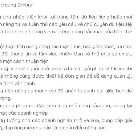
sử dụng Zimbra:
a cho phép triển khai tại trung tâm dữ liệu riêng hoặc môi
riêng tư và tuân thủ các yêu cầu về chủ quyền dữ liệu. Hệ
 và tích hợp dễ dàng với các ứng dụng bảo mật của bên thứ
ột loạt tính năng cộng tác mạnh mẽ, bao gồm chat, lưu trữ
o đổi thông tin và làm việc nhóm. Bạn có thể chia sẻ email,
ệp một cách thuận tiện.
n lý
: Với mã nguồn mở, Zimbra là một giải pháp tiết kiệm chi
ệ thống cũng được thiết kế đơn giản để dễ dàng quản lý,
á trình vận hành.
ng cấp công cụ mạnh mẽ để quản lý danh bạ, giúp bạn dễ
trọng.
bra cho phép cài đặt trên máy chủ riêng của bạn, mang lại
 mật của doanh nghiệp.
n lý tưởng cho các doanh nghiệp nhỏ và vừa, cung cấp giải
lý, đáp ứng mọi nhu cầu từ cơ bản đến nâng cao.