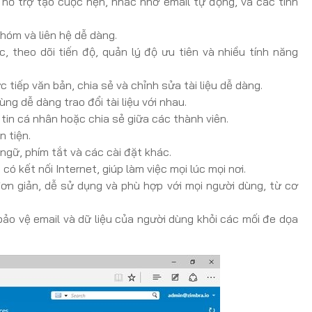
 hỗ trợ tạo cuộc hẹn, nhắc nhở email tự động, và các tính
nhóm và liên hệ dễ dàng.
, theo dõi tiến độ, quản lý độ ưu tiên và nhiều tính năng
rực tiếp văn bản, chia sẻ và chỉnh sửa tài liệu dễ dàng.
ng dễ dàng trao đổi tài liệu với nhau.
ập tin cá nhân hoặc chia sẻ giữa các thành viên.
n tiện.
 ngữ, phím tắt và các cài đặt khác.
ị có kết nối Internet, giúp làm việc mọi lúc mọi nơi.
 đơn giản, dễ sử dụng và phù hợp với mọi người dùng, từ cơ
 bảo vệ email và dữ liệu của người dùng khỏi các mối đe dọa