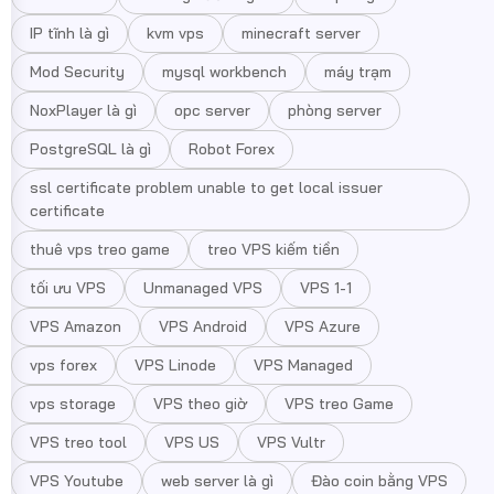
IP tĩnh là gì
kvm vps
minecraft server
Mod Security
mysql workbench
máy trạm
NoxPlayer là gì
opc server
phòng server
PostgreSQL là gì
Robot Forex
ssl certificate problem unable to get local issuer
certificate
thuê vps treo game
treo VPS kiếm tiền
tối ưu VPS
Unmanaged VPS
VPS 1-1
VPS Amazon
VPS Android
VPS Azure
vps forex
VPS Linode
VPS Managed
vps storage
VPS theo giờ
VPS treo Game
VPS treo tool
VPS US
VPS Vultr
VPS Youtube
web server là gì
Đào coin bằng VPS