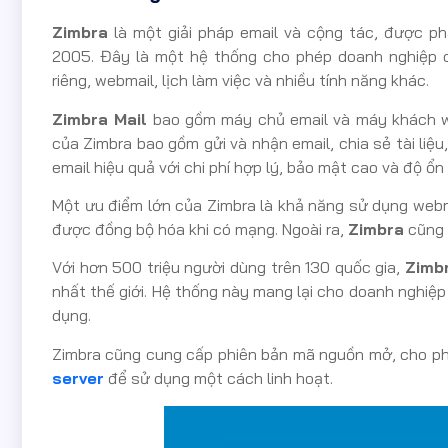
Zimbra
là một giải pháp email và cộng tác, được ph
2005. Đây là một hệ thống cho phép doanh nghiệp c
riêng, webmail, lịch làm việc và nhiều tính năng khác.
Zimbra Mail
bao gồm máy chủ email và máy khách we
của Zimbra bao gồm gửi và nhận email, chia sẻ tài li
email hiệu quả với chi phí hợp lý, bảo mật cao và độ ổn 
Một ưu điểm lớn của Zimbra là khả năng sử dụng webma
được đồng bộ hóa khi có mạng. Ngoài ra,
Zimbra
cũng 
Với hơn 500 triệu người dùng trên 130 quốc gia,
Zimb
nhất thế giới. Hệ thống này mang lại cho doanh nghiệ
dụng.
Zimbra cũng cung cấp phiên bản mã nguồn mở, cho ph
server
để sử dụng một cách linh hoạt.