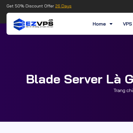
Get 50% Discount Offer
26 Days
Home
VPS 
Blade Server Là G
Trang ch