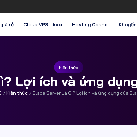
giá rẻ
Cloud VPS Linux
Hosting Cpanel
Khuyến
Kiến thức
ì? Lợi ích và ứng dụn
ủ
/
Kiến thức
/
Blade Server Là Gì? Lợi ích và ứng dụng của Bl