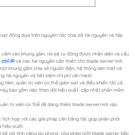
oạt động dựa trên nguyên tắc chia sẻ tài nguyên và tập
ợc cắm vào khung gầm, nó sẽ tự động được nhận diện và cấu
 chỉ IP
và các tài nguyên cần thiết cho blade server mới.
 một khung gầm chia sẻ nguồn điện, hệ thống làm mát và
ng tài nguyên và tiết kiệm chi phí vận hành.
g tâm, quản trị viên có thể giám sát và điều khiển tất cả
u này bao gồm việc theo dõi hiệu suất, cập nhật phần mềm
quản trị viên có thể dễ dàng thêm blade server mới vào
tích hợp với các giải pháp cân bằng tải, giúp phân phối
 hiệu suất.
 kế với tính năng dự phòng, cho phép một blade server tiếp