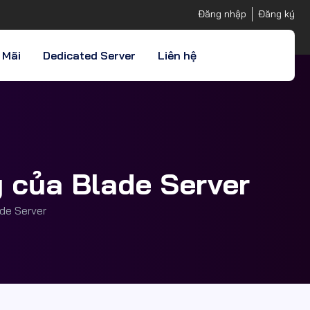
Đăng nhập
Đăng ký
 Mãi
Dedicated Server
Liên hệ
g của Blade Server
ade Server