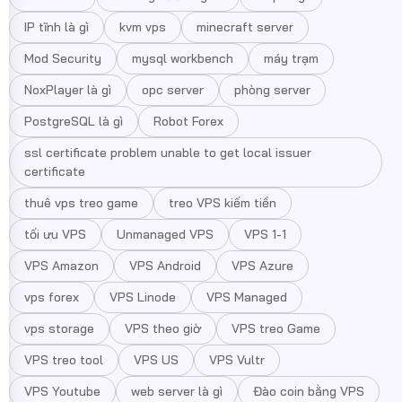
IP tĩnh là gì
kvm vps
minecraft server
Mod Security
mysql workbench
máy trạm
NoxPlayer là gì
opc server
phòng server
PostgreSQL là gì
Robot Forex
ssl certificate problem unable to get local issuer
certificate
thuê vps treo game
treo VPS kiếm tiền
tối ưu VPS
Unmanaged VPS
VPS 1-1
VPS Amazon
VPS Android
VPS Azure
vps forex
VPS Linode
VPS Managed
vps storage
VPS theo giờ
VPS treo Game
VPS treo tool
VPS US
VPS Vultr
VPS Youtube
web server là gì
Đào coin bằng VPS