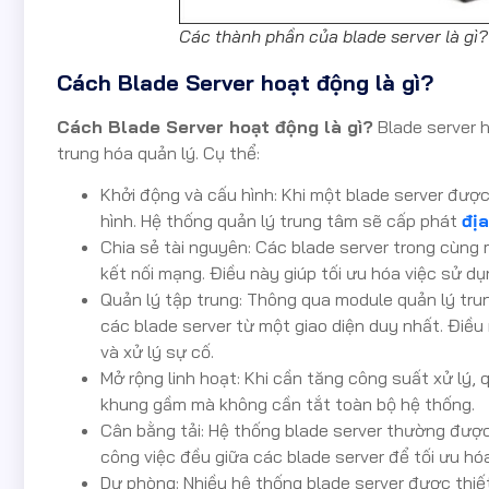
Các thành phần của blade server là gì?
Cách Blade Server hoạt động là gì?
Cách Blade Server hoạt động là gì?
Blade server h
trung hóa quản lý. Cụ thể:
Khởi động và cấu hình: Khi một blade server đư
hình. Hệ thống quản lý trung tâm sẽ cấp phát
địa
Chia sẻ tài nguyên: Các blade server trong cùng
kết nối mạng. Điều này giúp tối ưu hóa việc sử dụ
Quản lý tập trung: Thông qua module quản lý trun
các blade server từ một giao diện duy nhất. Điề
và xử lý sự cố.
Mở rộng linh hoạt: Khi cần tăng công suất xử lý, 
khung gầm mà không cần tắt toàn bộ hệ thống.
Cân bằng tải: Hệ thống blade server thường được 
công việc đều giữa các blade server để tối ưu hóa
Dự phòng: Nhiều hệ thống blade server được thiết