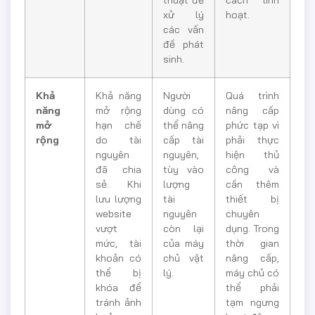
xử lý
hoạt.
các vấn
đề phát
sinh.
Khả
Khả năng
Người
Quá trình
năng
mở rộng
dùng có
nâng cấp
mở
hạn chế
thể nâng
phức tạp vì
rộng
do tài
cấp tài
phải thực
nguyên
nguyên,
hiện thủ
đã chia
tùy vào
công và
sẻ. Khi
lượng
cần thêm
lưu lượng
tài
thiết bị
website
nguyên
chuyên
vượt
còn lại
dụng. Trong
mức, tài
của máy
thời gian
khoản có
chủ vật
nâng cấp,
thể bị
lý.
máy chủ có
khóa để
thể phải
tránh ảnh
tạm ngưng