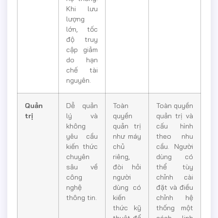
Khi lưu
lượng
lớn, tốc
độ truy
cập giảm
do hạn
chế tài
nguyên.
Quản
Dễ quản
Toàn
Toàn quyền
trị
lý và
quyền
quản trị và
không
quản trị
cấu hình
yêu cầu
như máy
theo nhu
kiến thức
chủ
cầu. Người
chuyên
riêng,
dùng có
sâu về
đòi hỏi
thể tùy
công
người
chỉnh cài
nghệ
dùng có
đặt và điều
thông tin.
kiến
chỉnh hệ
thức kỹ
thống một
thuật để
cách linh