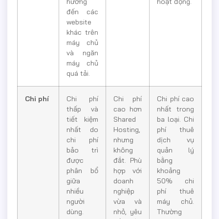
hưởng
hoạt động.
đến các
website
khác trên
máy chủ
và ngăn
máy chủ
quá tải.
Chi phí
Chi phí
Chi phí
Chi phí cao
thấp và
cao hơn
nhất trong
tiết kiệm
Shared
ba loại. Chi
nhất do
Hosting,
phí thuê
chi phí
nhưng
dịch vụ
bảo trì
không
quản lý
được
đắt. Phù
bằng
phân bổ
hợp với
khoảng
giữa
doanh
50% chi
nhiều
nghiệp
phí thuê
người
vừa và
máy chủ.
dùng.
nhỏ, yêu
Thường