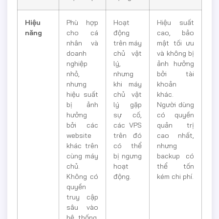
Hiệu
Phù hợp
Hoạt
Hiệu suất
năng
cho cá
động
cao, bảo
nhân và
trên máy
mật tối ưu
doanh
chủ vật
và không bị
nghiệp
lý,
ảnh hưởng
nhỏ,
nhưng
bởi tài
nhưng
khi máy
khoản
hiệu suất
chủ vật
khác.
bị ảnh
lý gặp
Người dùng
hưởng
sự cố,
có quyền
bởi các
các VPS
quản trị
website
trên đó
cao nhất,
khác trên
có thể
nhưng
cùng máy
bị ngưng
backup có
chủ.
hoạt
thể tốn
Không có
động.
kém chi phí.
quyền
truy cập
sâu vào
hệ thống.