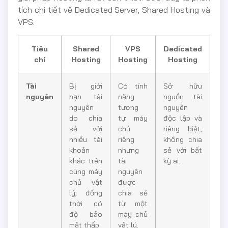
tích chi tiết về Dedicated Server, Shared Hosting và
VPS.
Tiêu
Shared
VPS
Dedicated
chí
Hosting
Hosting
Hosting
Tài
Bị giới
Có tính
Sở hữu
nguyên
hạn tài
năng
nguồn tài
nguyên
tương
nguyên
do chia
tự máy
độc lập và
sẻ với
chủ
riêng biệt,
nhiều tài
riêng
không chia
khoản
nhưng
sẻ với bất
khác trên
tài
kỳ ai.
cùng máy
nguyên
chủ vật
được
lý, đồng
chia sẻ
thời có
từ một
độ bảo
máy chủ
mật thấp.
vật lý.