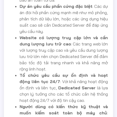
bảo an toàn tối đa.
Dự án yêu cầu phần cứng đặc biệt
: Các dự
án đòi hỏi phần cứng mạnh mẽ như mô phỏng,
phân tích dữ liệu lớn, hoặc các ứng dụng hiệu
suất cao sẽ cần Dedicated Server để đáp ứng
yêu cầu này.
Website có lượng truy cập lớn và cần
dung lượng lưu trữ cao
: Các trang web lớn
với lượng truy cập cao và yêu cầu dung lượng
lưu trữ lớn nên chọn Dedicated Server để đảm
bảo tốc độ tải trang nhanh và khả năng mở
rộng linh hoạt.
Tổ chức yêu cầu sự ổn định và hoạt
động liên tục 24/7
: Với khả năng hoạt động
ổn định và liên tục,
Dedicated Server
là lựa
chọn lý tưởng cho các tổ chức cần hệ thống
hoạt động 24/7 với độ tin cậy cao.
Người dùng có kiến thức kỹ thuật và
muốn kiểm soát toàn bộ máy chủ
: