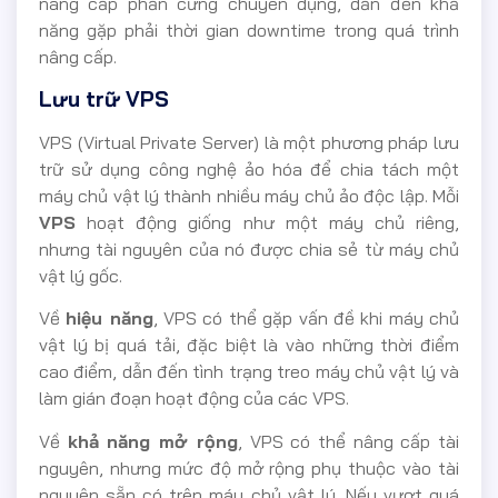
nâng cấp phần cứng chuyên dụng, dẫn đến khả
năng gặp phải thời gian downtime trong quá trình
nâng cấp.
Lưu trữ VPS
VPS (Virtual Private Server) là một phương pháp lưu
trữ sử dụng công nghệ ảo hóa để chia tách một
máy chủ vật lý thành nhiều máy chủ ảo độc lập. Mỗi
VPS
hoạt động giống như một máy chủ riêng,
nhưng tài nguyên của nó được chia sẻ từ máy chủ
vật lý gốc.
Về
hiệu năng
, VPS có thể gặp vấn đề khi máy chủ
vật lý bị quá tải, đặc biệt là vào những thời điểm
cao điểm, dẫn đến tình trạng treo máy chủ vật lý và
làm gián đoạn hoạt động của các VPS.
Về
khả năng mở rộng
, VPS có thể nâng cấp tài
nguyên, nhưng mức độ mở rộng phụ thuộc vào tài
nguyên sẵn có trên máy chủ vật lý. Nếu vượt quá