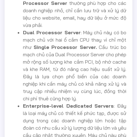
Processor Server
thường phù hợp cho các
doanh nghiệp nhỏ, chỉ cần lưu trữ và xử lý dữ
liệu cho website, email, hay dữ liệu ở mức độ
vừa phải.
Dual Processor Server
: Máy chủ này có bo
mạch chủ với hai ổ cắm CPU thay vì chỉ một
như
Single Processor Server.
Cấu trúc bo
mạch chủ của Dual Processor Server cho phép
mở rộng số lượng khe cắm PCI, bộ nhớ cache
và khe RAM, từ đó nâng cao hiệu suất xử lý.
Đây là lựa chọn phổ biến của các doanh
nghiệp khi cần máy chủ có khả năng xử lý và
truy cập nhiều nhiệm vụ cùng lúc, đồng thời
chi phí thuê cũng hợp lý.
Enterprise-level Dedicated Servers
: Đây
là loại máy chủ có thiết kế phức tạp, được sử
dụng trong các doanh nghiệp lớn hoặc tập
đoàn có nhu cầu xử lý lượng dữ liệu lớn và yêu
cầu cập nhật thường xuyên. Máy chủ này phù