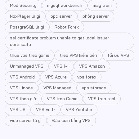
Mod Security
mysql workbench
máy trạm
NoxPlayer là gì
opc server
phòng server
PostgreSQL là gì
Robot Forex
ssl certificate problem unable to get local issuer
certificate
thuê vps treo game
treo VPS kiếm tiền
tối ưu VPS
Unmanaged VPS
VPS 1-1
VPS Amazon
VPS Android
VPS Azure
vps forex
VPS Linode
VPS Managed
vps storage
VPS theo giờ
VPS treo Game
VPS treo tool
VPS US
VPS Vultr
VPS Youtube
web server là gì
Đào coin bằng VPS