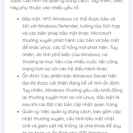
được cấu hình và quản lý đúng cách. Tuy nhiên, điều
này phụ thuộc vào nhiều yếu tố:
Bảo mật: VPS Windows có thể được bảo vệ
tốt với Windows Defender, tường lửa tích hợp
và các biện pháp bảo mật khác. Microsoft
thường xuyên phát hành các bản vá bảo mật
để khắc phục các lỗ hổng mới phát hiện. Tuy
nhiên, do tính phổ biến của Windows, nó
thường là mục tiêu của nhiều cuộc tấn công
mạng hơn so với các hệ điều hành khác.
Ổn định: Các phiên bản Windows Server hiện
đại đã được cải thiện đáng kể về tính ổn định.
Tuy nhiên, Windows thường yêu cầu khởi động
lại thường xuyên hơn so với Linux, đặc biệt là
sau khi cài đặt các bản cập nhật quan trọng.
Quản lý: Việc quản lý đúng cách, bao gồm cập
nhật thường xuyên, cấu hình bảo mật chặt
chẽ và giám sát hệ thống, là chìa khóa để duy
trì an toàn và ổn định cho VPS Windows.