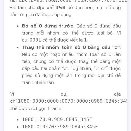
là:
.
FEDC:BA98:768A:0C98:FEBA:CB87:7678:1111
Để làm cho
địa chỉ IPv6
dễ đọc hơn, một số quy
tắc rút gọn đã được áp dụng:
Bỏ số 0 đứng trước
: Các số 0 đứng đầu
trong mỗi nhóm có thể được loại bỏ. Ví
dụ,
có thể được viết là
.
0001
1
Thay thế nhóm toàn số 0 bằng dấu “::”
:
Nếu có một hoặc nhiều nhóm toàn số 0 liên
tiếp, chúng có thể được thay thế bằng một
cặp dấu hai chấm “::”. Tuy nhiên, “::” chỉ được
phép sử dụng một lần trong mỗi địa chỉ để
tránh nhầm lẫn.
Ví dụ, địa
chỉ
1080:0000:0000:0070:0000:0989:CB45:345
thể được rút gọn thành:
1080::70:0:989:CB45:345F
1080:0:0:70::989:CB45:345F