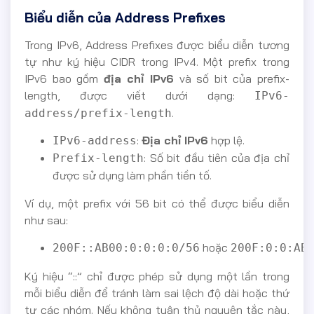
Biểu diễn của Address Prefixes
Trong IPv6, Address Prefixes được biểu diễn tương
tự như ký hiệu CIDR trong IPv4. Một prefix trong
IPv6 bao gồm
địa chỉ IPv6
và số bit của prefix-
length, được viết dưới dạng:
IPv6-
.
address/prefix-length
:
Địa chỉ IPv6
hợp lệ.
IPv6-address
: Số bit đầu tiên của địa chỉ
Prefix-length
được sử dụng làm phần tiền tố.
Ví dụ, một prefix với 56 bit có thể được biểu diễn
như sau:
hoặc
200F::AB00:0:0:0:0/56
200F:0:0:AB
Ký hiệu “::” chỉ được phép sử dụng một lần trong
mỗi biểu diễn để tránh làm sai lệch độ dài hoặc thứ
tự các nhóm. Nếu không tuân thủ nguyên tắc này,