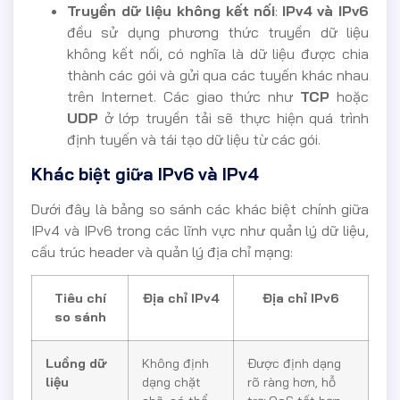
Truyền dữ liệu không kết nối
:
IPv4 và IPv6
đều sử dụng phương thức truyền dữ liệu
không kết nối, có nghĩa là dữ liệu được chia
thành các gói và gửi qua các tuyến khác nhau
trên Internet. Các giao thức như
TCP
hoặc
UDP
ở lớp truyền tải sẽ thực hiện quá trình
định tuyến và tái tạo dữ liệu từ các gói.
Khác biệt giữa IPv6 và IPv4
Dưới đây là bảng so sánh các khác biệt chính giữa
IPv4 và IPv6 trong các lĩnh vực như quản lý dữ liệu,
cấu trúc header và quản lý địa chỉ mạng:
Tiêu chí
Địa chỉ IPv4
Địa chỉ IPv6
so sánh
Luồng dữ
Không định
Được định dạng
liệu
dạng chặt
rõ ràng hơn, hỗ