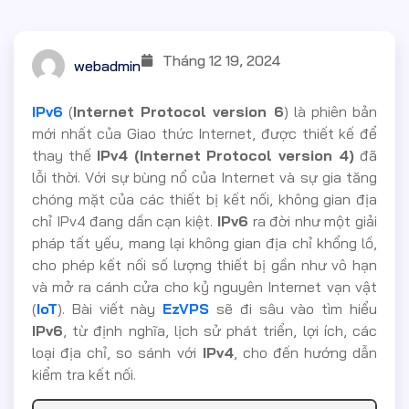
Tháng 12 19, 2024
webadmin
IPv6
(
Internet Protocol version 6
) là phiên bản
mới nhất của Giao thức Internet, được thiết kế để
thay thế
IPv4 (Internet Protocol version 4)
đã
lỗi thời. Với sự bùng nổ của Internet và sự gia tăng
chóng mặt của các thiết bị kết nối, không gian địa
chỉ IPv4 đang dần cạn kiệt.
IPv6
ra đời như một giải
pháp tất yếu, mang lại không gian địa chỉ khổng lồ,
cho phép kết nối số lượng thiết bị gần như vô hạn
và mở ra cánh cửa cho kỷ nguyên Internet vạn vật
(
IoT
). Bài viết này
EzVPS
sẽ đi sâu vào tìm hiểu
IPv6
, từ định nghĩa, lịch sử phát triển, lợi ích, các
loại địa chỉ, so sánh với
IPv4
, cho đến hướng dẫn
kiểm tra kết nối.