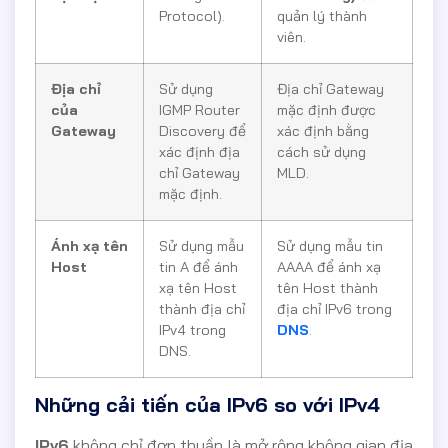
Protocol).
quản lý thành
viên.
Địa chỉ
Sử dụng
Địa chỉ Gateway
của
IGMP Router
mặc định được
Gateway
Discovery để
xác định bằng
xác định địa
cách sử dụng
chỉ Gateway
MLD.
mặc định.
Ánh xạ tên
Sử dụng mẫu
Sử dụng mẫu tin
Host
tin A để ánh
AAAA để ánh xạ
xạ tên Host
tên Host thành
thành địa chỉ
địa chỉ IPv6 trong
IPv4 trong
DNS
.
DNS.
Những cải tiến của IPv6 so với IPv4
IPv6
không chỉ đơn thuần là mở rộng không gian địa