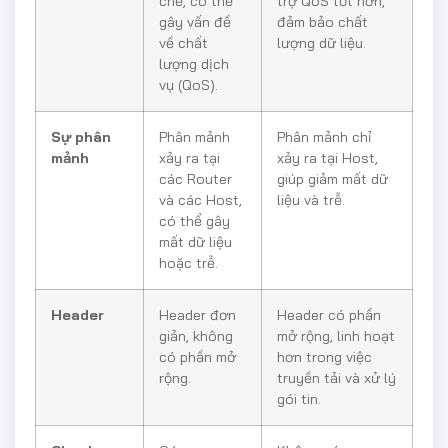
chẽ, có thể
trợ QoS tốt hơn,
gây vấn đề
đảm bảo chất
về chất
lượng dữ liệu.
lượng dịch
vụ (QoS).
Sự phân
Phân mảnh
Phân mảnh chỉ
mảnh
xảy ra tại
xảy ra tại Host,
các Router
giúp giảm mất dữ
và các Host,
liệu và trễ.
có thể gây
mất dữ liệu
hoặc trễ.
Header
Header đơn
Header có phần
giản, không
mở rộng, linh hoạt
có phần mở
hơn trong việc
rộng.
truyền tải và xử lý
gói tin.