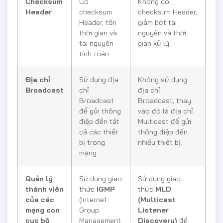
Checksum
Có
Không có
Header
checksum
checksum Header,
Header, tốn
giảm bớt tài
thời gian và
nguyên và thời
tài nguyên
gian xử lý.
tính toán.
Địa chỉ
Sử dụng địa
Không sử dụng
Broadcast
chỉ
địa chỉ
Broadcast
Broadcast, thay
để gửi thông
vào đó là địa chỉ
điệp đến tất
Multicast để gửi
cả các thiết
thông điệp đến
bị trong
nhiều thiết bị.
mạng.
Quản lý
Sử dụng giao
Sử dụng giao
thành viên
thức
IGMP
thức
MLD
của các
(Internet
(Multicast
mạng con
Group
Listener
cục bộ
Management
Discovery)
để