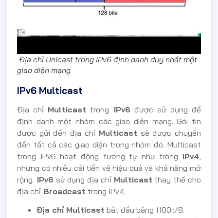
Địa chỉ Unicast trong IPv6 định danh duy nhất một
giao diện mạng
IPv6 Multicast
Địa chỉ
Multicast
trong
IPv6
được sử dụng để
định danh một nhóm các giao diện mạng. Gói tin
được gửi đến địa chỉ
Multicast
sẽ được chuyển
đến tất cả các giao diện trong nhóm đó. Multicast
trong IPv6 hoạt động tương tự như trong
IPv4
,
nhưng có nhiều cải tiến về hiệu quả và khả năng mở
rộng.
IPv6
sử dụng địa chỉ
Multicast
thay thế cho
địa chỉ
Broadcast
trong IPv4.
Địa chỉ Multicast
bắt đầu bằng ff00::/8.