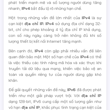
phát triển mạnh mẽ và số lượng người dùng tăng
nhanh,
IPv4
bắt đầu lộ rõ những hạn chế.
Một trong những vấn đề lớn nhất của
IPv4
là sự
cạn kiệt
địa chỉ IP. IPv4
sử dụng địa chỉ dạng 32-
bit, chỉ cho phép khoảng 4 tỷ địa chỉ IP khả dụng,
con số này ngày càng trở nên không đủ khi số
lượng thiết bị kết nối Internet tăng mạnh.
Bên cạnh đó,
IPv4
còn gặp phải nhiều vấn đề liên
quan đến bảo mật. Một số hạn chế của
IPv4
có thể
là việc thiếu các tính năng mã hóa và xác thực khi
truyền tải dữ liệu qua mạng, khiến việc bảo vệ an
toàn và quyền riêng tư của người dùng gặp khó
khăn.
Để giải quyết những vấn đề này,
IPv6
đã được phát
triển như một giải pháp vượt trội. Với
địa chỉ IP
dạng 128-bit, IPv6 cung cấp một số lượng gần như
vô hạn
địa chỉ IP
, khắc phục tình trạng cạn kiệt của