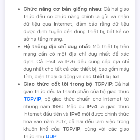
Chức năng cơ bản giống nhau
: Cả hai giao
thức đều có chức năng chính là gửi và nhận
dữ liệu qua Internet, đảm bảo rằng dữ liệu
được định tuyến đến đúng thiết bị, bất kể cơ
sở hạ tầng mạng.
Hệ thống địa chỉ duy nhất
: Mỗi thiết bị trên
mạng cần có một địa chỉ duy nhất để xác
định. Cả IPv4 và IPv6 đều cung cấp địa chỉ
duy nhất cho tất cả các thiết bị, bao gồm máy
tính, điện thoại di động và các
thiết bị IoT
.
Giao thức cốt lõi trong bộ TCP/IP
: Cả hai
giao thức đều là thành phần của bộ giao thức
TCP/IP
, bộ giao thức chuẩn cho Internet từ
những năm 1980. Mặc dù
IPv4
là giao thức
Internet đầu tiên và
IPv6
mới được chính thức
hóa vào năm 2017, cả hai đều làm việc trong
khuôn khổ của
TCP/IP
, cùng với các giao
thức như
UDP
.