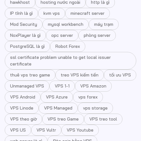
hawkhost
hosting nước ngoài
http là gì
IP tĩnh là gì
kvm vps
minecraft server
Mod Security
mysql workbench
máy trạm
NoxPlayer là gì
opc server
phòng server
PostgreSQL là gì
Robot Forex
ssl certificate problem unable to get local issuer
certificate
thuê vps treo game
treo VPS kiếm tiền
tối ưu VPS
Unmanaged VPS
VPS 1-1
VPS Amazon
VPS Android
VPS Azure
vps forex
VPS Linode
VPS Managed
vps storage
VPS theo giờ
VPS treo Game
VPS treo tool
VPS US
VPS Vultr
VPS Youtube
web server là gì
Đào coin bằng VPS