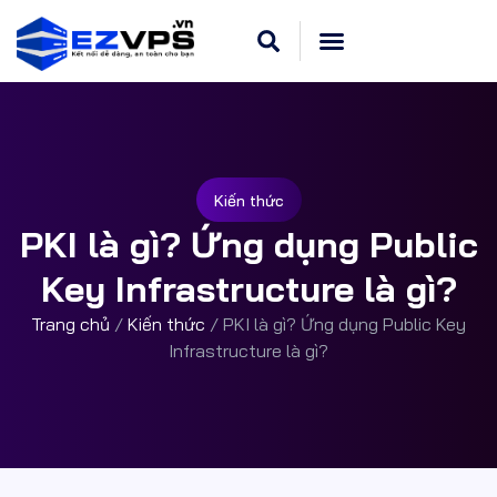
Cloud VPS Linux
Hosting Cpanel
Khuyến Mãi
Dedicated Server
Kiến thức
PKI là gì? Ứng dụng Public
Key Infrastructure là gì?
Trang chủ
/
Kiến thức
/
PKI là gì? Ứng dụng Public Key
Infrastructure là gì?