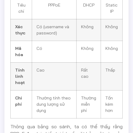
Tiêu
PPPoE
DHCP
Static
chí
IP
Xác
Có (username và
Không
Không
thực
password)
Mã
Có
Không
Không
hóa
Tính
Cao
Rất
Thấp
linh
cao
hoạt
Chi
Thường tính theo
Thường
Tốn
phí
dung lượng sử
miễn
kém
dụng
phí
hơn
Thông qua bảng so sánh, ta có thể thấy rằng