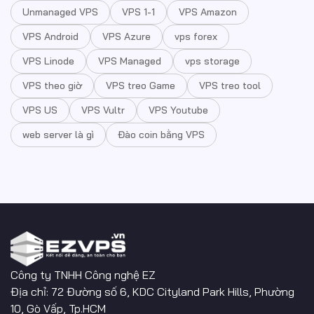
Unmanaged VPS
VPS 1-1
VPS Amazon
VPS Android
VPS Azure
vps forex
VPS Linode
VPS Managed
vps storage
VPS theo giờ
VPS treo Game
VPS treo tool
VPS US
VPS Vultr
VPS Youtube
web server là gì
Đào coin bằng VPS
Công ty TNHH Công nghệ EZ
Địa chỉ: 72 Đường số 6, KDC Cityland Park Hills, Phường
10, Gò Vấp, Tp.HCM