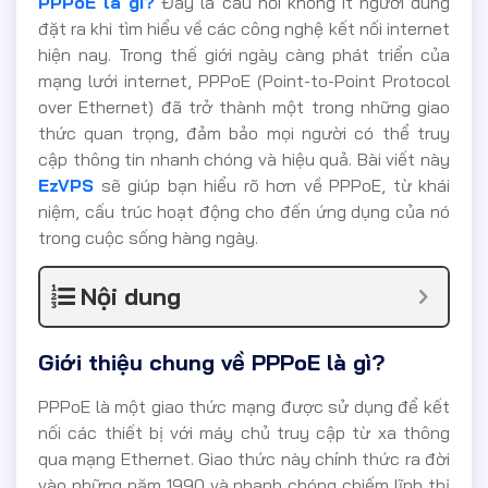
PPPoE là gì?
Đây là câu hỏi không ít người dùng
đặt ra khi tìm hiểu về các công nghệ kết nối internet
hiện nay. Trong thế giới ngày càng phát triển của
mạng lưới internet, PPPoE (Point-to-Point Protocol
over Ethernet) đã trở thành một trong những giao
thức quan trọng, đảm bảo mọi người có thể truy
cập thông tin nhanh chóng và hiệu quả. Bài viết này
EzVPS
sẽ giúp bạn hiểu rõ hơn về PPPoE, từ khái
niệm, cấu trúc hoạt động cho đến ứng dụng của nó
trong cuộc sống hàng ngày.
Nội dung
Giới thiệu chung về PPPoE là gì?
PPPoE là một giao thức mạng được sử dụng để kết
nối các thiết bị với máy chủ truy cập từ xa thông
qua mạng Ethernet. Giao thức này chính thức ra đời
vào những năm 1990 và nhanh chóng chiếm lĩnh thị