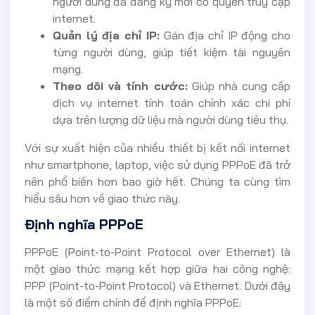
người dùng đã đăng ký mới có quyền truy cập
internet.
Quản lý địa chỉ IP:
Gán địa chỉ IP động cho
từng người dùng, giúp tiết kiệm tài nguyên
mạng.
Theo dõi và tính cước:
Giúp nhà cung cấp
dịch vụ internet tính toán chính xác chi phí
dựa trên lượng dữ liệu mà người dùng tiêu thụ.
Với sự xuất hiện của nhiều thiết bị kết nối internet
như smartphone, laptop, việc sử dụng PPPoE đã trở
nên phổ biến hơn bao giờ hết. Chúng ta cùng tìm
hiểu sâu hơn về giao thức này.
Định nghĩa PPPoE
PPPoE (Point-to-Point Protocol over Ethernet) là
một giao thức mạng kết hợp giữa hai công nghệ:
PPP (Point-to-Point Protocol) và Ethernet. Dưới đây
là một số điểm chính để định nghĩa PPPoE: