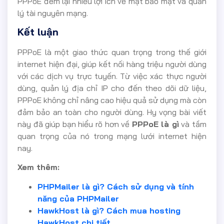
PPPoE đem lại nhiều lợi ích về mặt bảo mật và quản
lý tài nguyên mạng.
Kết luận
PPPoE là một giao thức quan trọng trong thế giới
internet hiện đại, giúp kết nối hàng triệu người dùng
với các dịch vụ trực tuyến. Từ việc xác thực người
dùng, quản lý địa chỉ IP cho đến theo dõi dữ liệu,
PPPoE không chỉ nâng cao hiệu quả sử dụng mà còn
đảm bảo an toàn cho người dùng. Hy vọng bài viết
này đã giúp bạn hiểu rõ hơn về
PPPoE là gì
và tầm
quan trọng của nó trong mạng lưới internet hiện
nay.
Xem thêm:
PHPMailer là gì? Cách sử dụng và tính
năng của PHPMailer
HawkHost là gì? Cách mua hosting
HawkHost chi tiết