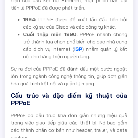
hiện của các kết nối Ethernet, một phiên bản cải
tiến là PPPoE đã được phát triển.
1994:
PPPoE được đề xuất lần đầu tiên bởi
các kỹ sư của Cisco và các công ty khác.
Cuối thập niên 1990:
PPPoE nhanh chóng
trở thành lựa chọn phổ biến cho các nhà cung
cấp dịch vụ internet (
ISP
) nhằm quản lý kết
nối cho hàng triệu người dùng.
Sự ra đời của PPPoE đã đánh dấu một bước ngoặt
lớn trong ngành công nghệ thông tin, giúp đơn giản
hóa quá trình kết nối và quản lý mạng.
Cấu trúc và đặc điểm kỹ thuật của
PPPoE
PPPoE có cấu trúc khá đơn giản nhưng hiệu quả
trong việc giao tiếp giữa các thiết bị. Nó bao gồm
các thành phần cơ bản như header, trailer, và data
payload.