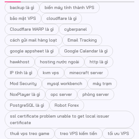
backup là gì
biến máy tính thành VPS
bảo mật VPS
cloudflare là gì
Cloudflare WARP là gì
cyberpanel
cách gửi mail hàng loạt
Email Tracking
google appsheet là gì
Google Calendar là gì
hawkhost
hosting nước ngoài
http là gì
IP tĩnh là gì
kvm vps
minecraft server
Mod Security
mysql workbench
máy trạm
NoxPlayer là gì
opc server
phòng server
PostgreSQL là gì
Robot Forex
ssl certificate problem unable to get local issuer
certificate
thuê vps treo game
treo VPS kiếm tiền
tối ưu VPS