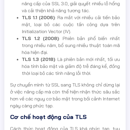
nâng cấp của SSL 3.0, giải quyết nhiều lỗ hổng
và cải thiện khả năng tương tác.
TLS 1.1 (2006)
: Ra mắt với nhiều cải tiến bảo
mật, loại bỏ các cuộc tấn công dựa trên
Initialization Vector (IV).
TLS 1.2 (2008)
: Phiên bản phổ biến nhất
trong nhiều năm, bổ sung nhiều thuật toán mã
hóa hiện đại.
TLS 1.3 (2018)
: Là phiên bản mới nhất, tối ưu
hóa tính bảo mật và giảm độ trễ đáng kể, đồng
thời loại bỏ các tính năng lỗi thời.
Sự chuyển mình từ SSL sang TLS không chỉ dừng lại
ở việc nâng cấp mà còn thể hiện nhận thức sâu sắc
hơn về các nguy cơ bảo mật trong bối cảnh Internet
ngày càng phức tạp.
Cơ chế hoạt động của TLS
Cách thức hoạt động của TLS khá phức tạp, tuy