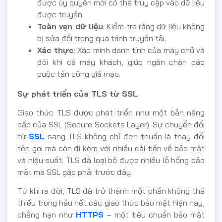
được ủy quyền mới có thể truy cập vào dữ liệu
được truyền.
Toàn vẹn dữ liệu
: Kiểm tra rằng dữ liệu không
bị sửa đổi trong quá trình truyền tải.
Xác thực
: Xác minh danh tính của máy chủ và
đôi khi cả máy khách, giúp ngăn chặn các
cuộc tấn công giả mạo.
Sự phát triển của TLS từ SSL
Giao thức TLS được phát triển như một bản nâng
cấp của SSL (Secure Sockets Layer). Sự chuyển đổi
từ
SSL
sang TLS không chỉ đơn thuần là thay đổi
tên gọi mà còn đi kèm với nhiều cải tiến về bảo mật
và hiệu suất. TLS đã loại bỏ được nhiều lỗ hổng bảo
mật mà SSL gặp phải trước đây.
Từ khi ra đời, TLS đã trở thành một phần không thể
thiếu trong hầu hết các giao thức bảo mật hiện nay,
chẳng hạn như
HTTPS
– một tiêu chuẩn bảo mật