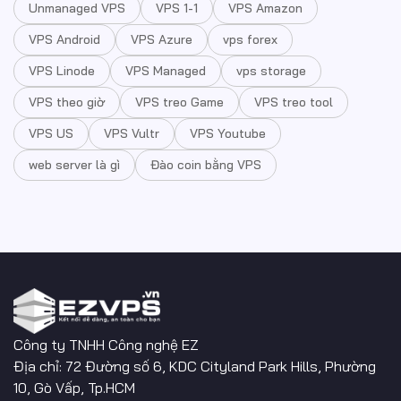
Unmanaged VPS
VPS 1-1
VPS Amazon
VPS Android
VPS Azure
vps forex
VPS Linode
VPS Managed
vps storage
VPS theo giờ
VPS treo Game
VPS treo tool
VPS US
VPS Vultr
VPS Youtube
web server là gì
Đào coin bằng VPS
Công ty TNHH Công nghệ EZ
Địa chỉ: 72 Đường số 6, KDC Cityland Park Hills, Phường
10, Gò Vấp, Tp.HCM