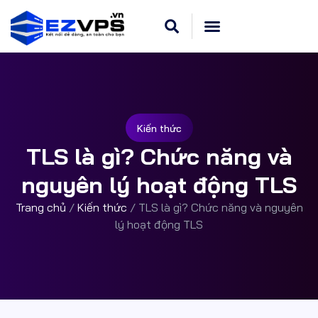
Cloud VPS Linux
Hosting Cpanel
Khuyến Mãi
Dedicated Server
Kiến thức
TLS là gì? Chức năng và
nguyên lý hoạt động TLS
Trang chủ
/
Kiến thức
/
TLS là gì? Chức năng và nguyên
lý hoạt động TLS