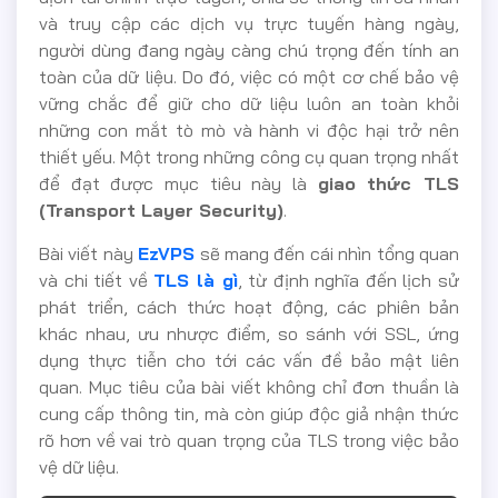
và truy cập các dịch vụ trực tuyến hàng ngày,
người dùng đang ngày càng chú trọng đến tính an
toàn của dữ liệu. Do đó, việc có một cơ chế bảo vệ
vững chắc để giữ cho dữ liệu luôn an toàn khỏi
những con mắt tò mò và hành vi độc hại trở nên
thiết yếu. Một trong những công cụ quan trọng nhất
để đạt được mục tiêu này là
giao thức TLS
(Transport Layer Security)
.
Bài viết này
EzVPS
sẽ mang đến cái nhìn tổng quan
và chi tiết về
TLS là gì
, từ định nghĩa đến lịch sử
phát triển, cách thức hoạt động, các phiên bản
khác nhau, ưu nhược điểm, so sánh với SSL, ứng
dụng thực tiễn cho tới các vấn đề bảo mật liên
quan. Mục tiêu của bài viết không chỉ đơn thuần là
cung cấp thông tin, mà còn giúp độc giả nhận thức
rõ hơn về vai trò quan trọng của TLS trong việc bảo
vệ dữ liệu.