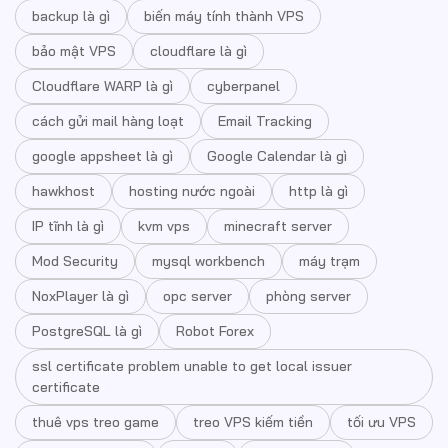
backup là gì
biến máy tính thành VPS
bảo mật VPS
cloudflare là gì
Cloudflare WARP là gì
cyberpanel
cách gửi mail hàng loạt
Email Tracking
google appsheet là gì
Google Calendar là gì
hawkhost
hosting nước ngoài
http là gì
IP tĩnh là gì
kvm vps
minecraft server
Mod Security
mysql workbench
máy trạm
NoxPlayer là gì
opc server
phòng server
PostgreSQL là gì
Robot Forex
ssl certificate problem unable to get local issuer
certificate
thuê vps treo game
treo VPS kiếm tiền
tối ưu VPS