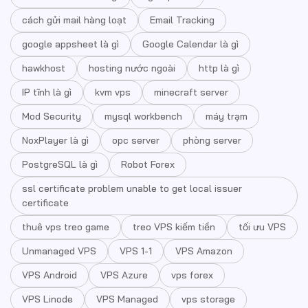
cách gửi mail hàng loạt
Email Tracking
google appsheet là gì
Google Calendar là gì
hawkhost
hosting nước ngoài
http là gì
IP tĩnh là gì
kvm vps
minecraft server
Mod Security
mysql workbench
máy trạm
NoxPlayer là gì
opc server
phòng server
PostgreSQL là gì
Robot Forex
ssl certificate problem unable to get local issuer
certificate
thuê vps treo game
treo VPS kiếm tiền
tối ưu VPS
Unmanaged VPS
VPS 1-1
VPS Amazon
VPS Android
VPS Azure
vps forex
VPS Linode
VPS Managed
vps storage